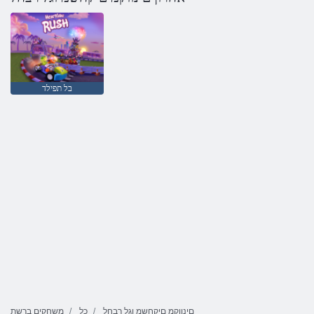
בל תפילד
םינווקמ םיקחשמ וגל רבחל
כל
משחקים ברשת