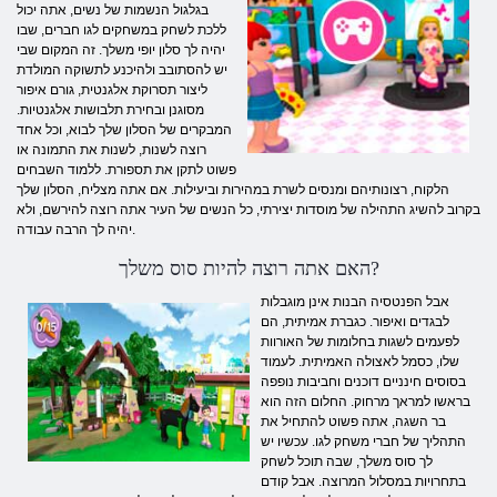
בגלגול הנשמות של נשים, אתה יכול
ללכת לשחק במשחקים לגו חברים, שבו
יהיה לך סלון יופי משלך. זה המקום שבי
יש להסתובב ולהיכנע לתשוקה המולדת
ליצור תסרוקת אלגנטית, גורם איפור
מסוגנן ובחירת תלבושות אלגנטיות.
המבקרים של הסלון שלך לבוא, וכל אחד
רוצה לשנות, לשנות את התמונה או
פשוט לתקן את תספורת. ללמוד השבחים
הלקוח, רצונותיהם ומנסים לשרת במהירות וביעילות. אם אתה מצליח, הסלון שלך
בקרוב להשיג התהילה של מוסדות יצירתי, כל הנשים של העיר אתה רוצה להירשם, ולא
יהיה לך הרבה עבודה.
האם אתה רוצה להיות סוס משלך?
אבל הפנטסיה הבנות אינן מוגבלות
לבגדים ואיפור. כגברת אמיתית, הם
לפעמים לשגות בחלומות של האורוות
שלו, כסמל לאצולה האמיתית. לעמוד
בסוסים חינניים דוכנים וחביבות נופפה
בראשו למראך מרחוק. החלום הזה הוא
בר השגה, אתה פשוט להתחיל את
התהליך של חברי משחק לגו. עכשיו יש
לך סוס משלך, שבה תוכל לשחק
בתחרויות במסלול המרוצה. אבל קודם