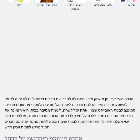
בעל פה
תיב ישבכ תיב
הפיצוץ של
הגנה על הטירה
לגו
פלזמה
הרבה רגעי כיף ייתן משחק מקוון חינם לגו לחבר. עם חברים וירטואליים לא יהיה לך זמן
להשתעמם, כי תמיד יש להם תוכניות ליום. תרגל מודעות ולאסוף את אותם מרכיבי
המעצב לבנות האובייקט שצוין. אתה יכול לשחק, לעשות מסיבה בבית, היא הזמינה את
חברותיה הטובות ביותר, ללכת על סירה לרכב עם הרוח בתרסיס אוהד, או לפתוח סלון
יופי משלך. יהיה לך את ההזדמנות לבנות יציבה וספא לחיות מחמד יפה. עם חברים
תמיד מרגש לפתוח עסק חדש.
אחרון םינווקמ םיקחשמ וגל רבחל