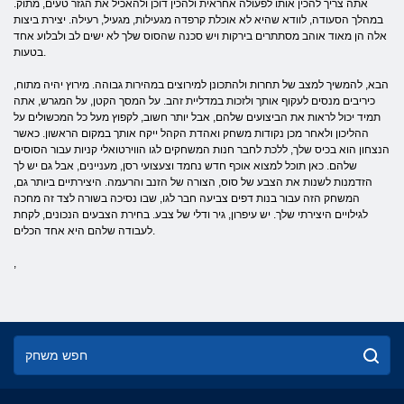
אתה צריך להכין אותו לפעולה אחראית ולהכין דוכן ולהאכיל את הגזר טעים, מתוק.
במהלך הסעודה, לוודא שהיא לא אוכלת קרפדה מגעילות, מגעיל, רעילה. יצירת ביצות
אלה הן מאוד אוהב מסתתרים בירקות ויש סכנה שהסוס שלך לא ישים לב ולבלוע אחד
בטעות.
הבא, להמשיך למצב של תחרות ולהתכונן למירוצים במהירות גבוהה. מירוץ יהיה מתוח,
כיריבים מנסים לעקוף אותך ולזכות במדליית זהב. על המסך הקטן, על המגרש, אתה
תמיד יכול לראות את הביצועים שלהם, אבל יותר חשוב, לקפוץ מעל כל המכשולים על
ההליכון ולאחר מכן נקודות משחק ואהדת הקהל ייקח אותך במקום הראשון. כאשר
הנצחון הוא בכיס שלך, ללכת לחבר חנות המשחקים לגו הווירטואלי קניות עבור הסוסים
שלהם. כאן תוכל למצוא אוכף חדש נחמד וצעצועי רסן, מעניינים, אבל גם יש לך
הזדמנות לשנות את הצבע של סוס, הצורה של הזנב והרעמה. היצירתיים ביותר גם,
המשחק הזה עבור בנות דפים צביעה חבר לגו, שבו נסיכה בשורה לצד זה מחכה
לגילויים היצירתי שלך. יש עיפרון, גיר ודלי של צבע. בחירת הצבעים הנכונים, לקחת
לעבודה שלהם היא אחד הכלים.
,