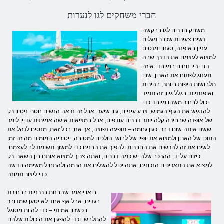
חברי משחקים לגו לנערות
משחק חברים לגו בבקשה
נשים צעירות שכבר מגלים
עניין באופנה, סגנון ומנסים
למצוא לעצמם את הדרך שבה
הם יהיו נוחים במיוחד. איזה
תענוג לפתוח את הארון, שבו
תלבושות היפות ביותר, בהירות
ואופנתיות. בגלל גיוון זה תמיד
יכול לבחור משהו מיוחד כדי
להדגיש את הגוף הגמיש, צבע עיניים, גוון שיער. אבל זה נראה הנשים חסרי ניסיון רק
של אופנה שבחירה קלה יותר דברים עודפים, אבל במציאות אישה אמיתית עדיין לומר
ששם אותה שום דבר. כגון גחמה – תופעה נפוצה, אך אנו, בכל זאת, מנסים לנהל את
התוכן של הארון ולמצוא את יופיו של לבוש. הולכים למסיבה, ייסוריה המומים מה זה זמן
לשים את זה להרשים את החברות ולהפוך את הבנים כדי למשוך תשומת לב לעצמם.
כיזום על ידי ההרכב שלה יש כמה דברים, ואתה צריך למצוא אותם בין השאר. רק
למצוא את התאריכים הנכונים, אתה יכול להשלים את הרמה ולהתחיל משימה חדשה
כדי ליצור תמונה.
בואו ייאמר שהבנות בררניות בבחירת
בגדים, אבל אף אחד לא יטען שמדובר
בכשרון אמיתי – כדי להיות מסוגל
להתלבש. וכדי להפגין את היכולות שלהם