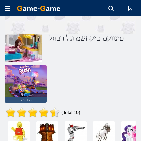
םינווקמ םיקחשמ וגל רבחל
בל תפילד
(Total 10)