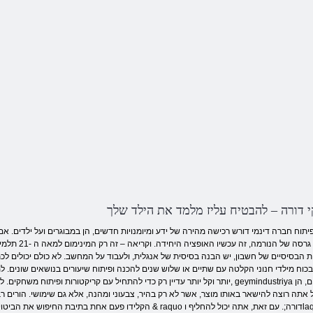
דורה – להבטיח עליז מלמד את הילד שלך
יתוח חברה דינמי דורש רכישה מהירה של ידע ומיומנויות חדשים, הן במבוגרים ועל ילדים. אם 
ילד שבעת כניסה לכיתה א 'מסוגלת לקרוא, היה רק 
ות הבסיסיים של חשבון, יש הבנה בסיסית של אנגלית, ולעבוד על המחשב. לא כולם יכולים לכתו
וח מילדי חנוני הקלטה עם שתיים או שלוש שנים להכנה ופיתוח שיעורים בנושאים שונים. 
יותר וקל יותר עדיין רק כדי להתחיל עם קריקטורות ופיתוח משחקים. למרבה המזל, geymindustriya ומכפילים מרגישים ביקוש בשוק גד
 אתה רוצה להישאר באותו מוצר, אשר לא רק בהיר, צבעוני ומהנה, אלא גם שימושי. הורים ר
הקלידו פעם אחת בתיבת החיפוש את הביטוי « משחקים & raquo דורה;. עם זאת, אתה יכול להחליף וlaquo; דורה וraquo; 