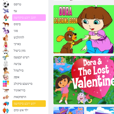
טרופס
עף
תונב רובע םיקחשמ
םיסוס
פוני
להתלבש
בארבי
מזון בישול
רעיש תבצעמ
צביעה
םילשהל
אּופָק
םיינועבצ םיקולב
םירואזוניד
הרפתקאות
הרוד לש העיבצ רפס
יתש רובע םיקחשמ
ילד אש ומים