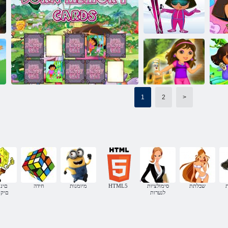
הרוד םע הדילג
םילדבה אצמת
תנוכמ
הרוד םגא דוקיר :לזאפ
הרוד
ל
הרוד יקס
ילדבה אצמ הרוד
שבלתהל
1
2
>
)
ןגב הרוד
הרוד לש ןורכיז יסיטרכ
שבלתת
סימולציות
HTML5
מיומנות
חידה
םינו
לנערות
םיק