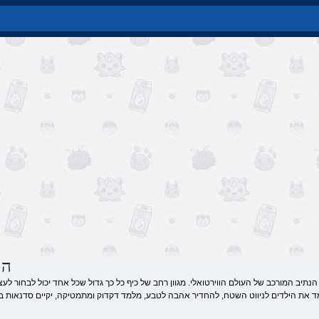
הר
יב המורכב של העולם הווירטואלי. מגוון רחב של כיף כל כך גדול שכל אחד יכול לבחור לעצ
ם לניווט השטח, להחדיר אהבה לטבע, מלמד דקדוק ומתמטיקה, יקיים סדנאות בחשיבה לוגית. פתרון enthralls פעם חידות וצ