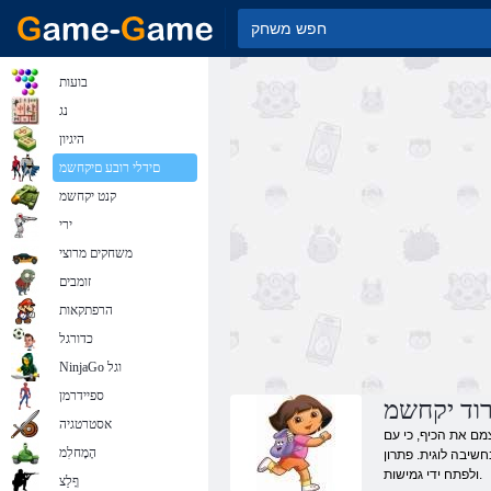
בועות
נג
היגיון
םידלי רובע םיקחשמ
קנט יקחשמ
ירי
משחקים מרוצי
זומבים
הרפתקאות
כדורגל
NinjaGo וגל
ספיידרמן
וד יקחשמ
אסטרטגיה
מם את הכיף, כי עם
הָמָחלִמ
יור עוזרים לזכור את הצבע
ולפתח ידי גמישות.
ףָלַצ