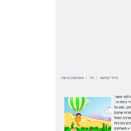
הרוד יקחשמ
כל
משחקים ברשת
לפני עשור,
​​גרסה של הנורמה, זה עכשיו האופציה היחידה. וקריאה – זה רק המינימום למאה ה -21 תלמידי כיתת א '.
ב, וסוג על
למרות שחכם
ול, ולכן מייצרים, הן
בים בערבות
ובlaquo; דאשה ». זה עדיין על