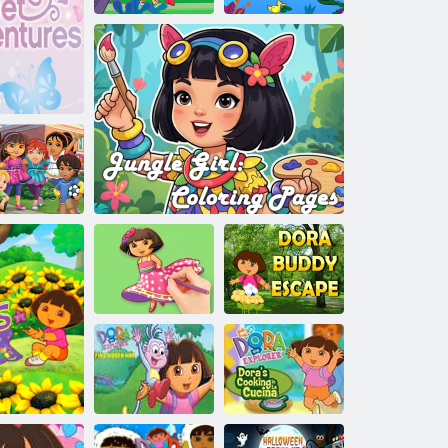
דיחפמ רעי :רייסה
ןינת רייס הרוד
רוינו'ג קינ קוניתב לפטל
הרוד
ריעה ךותל הר
:לזאפ
הרוד
תביסמ הנכה
פייקסא ידאב
הרוד :העיבצ
הרוד
העיבצ יפד :לגנו'ג תדלי
תרבוח