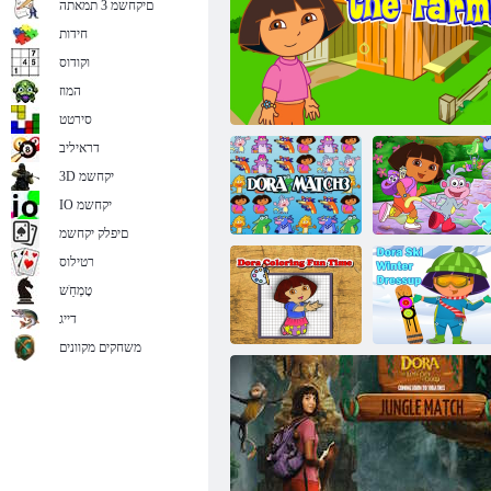
םיקחשמ 3 תמאתה
חידות
וקודוס
המוז
DORA
סירטט
דראיליב
3D יקחשמ
IO יקחשמ
םיפלק יקחשמ
רטילוס
טָמְחַׁש
תרייסה הרוד
:לזאפ
הווחה תא ליצמ רייסה הרוד
3 ךודיש הרוד
דייג
משחקים מקוונים
Dora Ski
Dressup
ןמז ףיכ העיבצ
Dressup
הרוד