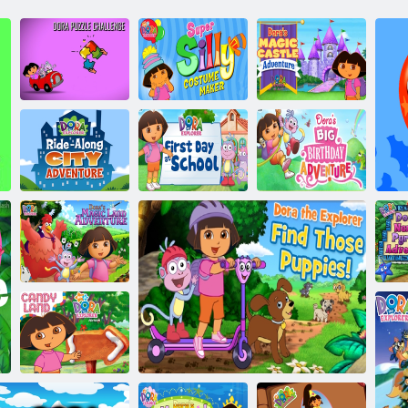
הרוד רקוחה הרוד
Super Silly
לש םימסקה
Costume Maker
תריט תאקתפרה
תרקוחה הרוד
הרוד לזאפ רגתא
הרוד לש הלודגה
רפסה תיבב הרוד
.הרוד רקוחה לש
תדלוהה םוי
לש ןושארה םויה
הרודה לש ריעה
תאקתפרה
תא רקוחה הרוד
תאקתפרה
וד
הרוד רקוחה הרוד
ה
לש םימסקה ץרא
רה
תאקתפרה
הרוד לש