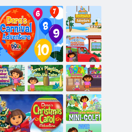
הרוד לש 2 לבנרק
תלייט תאקתפרה
הרוד רקוחה לש
הרודה לש
הביכרה תויח לש
םוליצה
תאקתפרה
DORA The
םימואתה םע
הרוד רייסה הר
Explorer Find
הרוד רקוחה הרוד
לש הדימריפ
Floatie
לש קחשמה ןמז
תאקתפרה
הרוד רקוחה לש הרודה לש לבנרקה תאקתפ
DORA MIN-