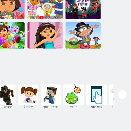
הני'צוק הלב הרוד
תרתסנ הפמ אצמ
לש לושיבה
הרוד
.רוינו'ג קינ
םישודקה לכ ליל
לש השבלהה
םילדבה 5 אצמ
םירתסנ תובב
דעצמ
הרוד
הרוד
ם
שבלתהל יפגמ
Dressup הנירלב
ףוק
הרוד לש
םירקוח הרוד
מצא פריטים
עגמ ךסמ
חינוכי
פריטי איסוף
7 שנים
הרפתקאות