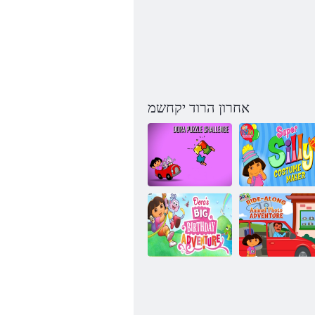
אחרון הרוד יקחשמ
Super Silly
Costume Maker
תרקוחה הרוד
הרוד לזאפ רגתא
הרוד רקוחה לש
הרודה לש
הביכרה תויח לש
הרוד לש הלודגה
םוליצה
תדלוהה םוי
תאקתפרה
תאקתפרה