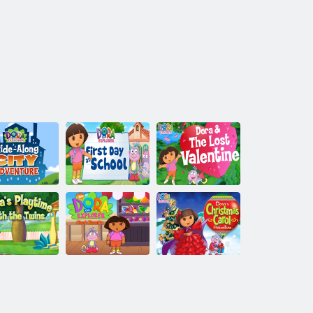
רפסה תיבב הרוד
דובאה ןייטנלווהו
לש ןושארה םויה
הרודה לש רי
הרוד רקוחה הרוד
תא רקוחה הרוד
תאקתפרה
הרוד לש הרודה
DORA The
םימואתה םע
לש דלומה גח
Explorer Find
הרוד רקוחה הר
לורק תאקתפרה
Floatie
לש קחשמה ןמ