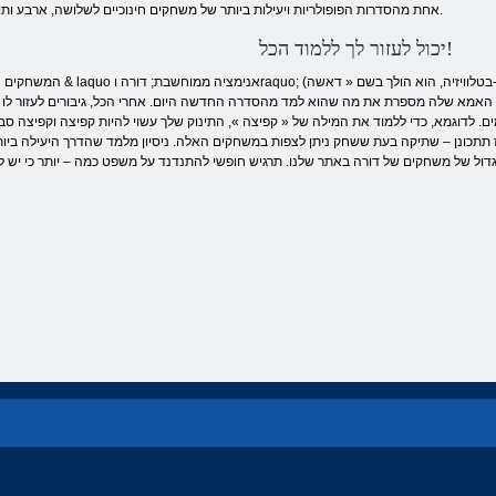
אחת מהסדרות הפופולריות ויעילות ביותר של משחקים חינוכיים לשלושה, ארבע ותוכניות חומש.
יכול לעזור לך ללמוד הכל!
המשחקים האלה הם גרסה & laquo אנימציה ממוחשבת; דורה וraquo; (בטלוויזיה,
 האמא שלה מספרת את מה שהוא למד מהסדרה החדשה היום. אחרי הכל, גיבורים לעזור לו לא
. לדוגמא, כדי ללמוד את המילה של « קפיצה », התינוק שלך עשוי להיות קפיצה וקפיצה סבי
וון על דורה. אז תתכונן – שתיקה בעת ששחק ניתן לצפות במשחקים האלה. ניסיון מלמד שהדרך היעילה בי