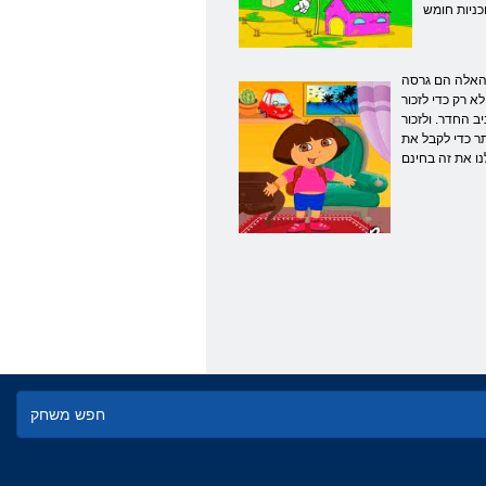
 הוא הולך בשם « דאשה-Pathfinder » או « דאשה-הנוסע »). וכהמשך הגיוני שלה. אחרי הכל, בקריקטורות היה
 רק כדי לזכור
ב החדר. ולזכור
ותר כדי לקבל את