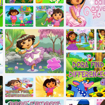
הפמ ךסוח רייסה
?SWIPER הפיא
הרוד
תרתסנ הפמ אצמ
רקוח לש לזאפה
:רייסה הרוד
רשג הרוד
וד
תואלפ הרוד
 לש טלבה תואקתפרה
:לזאפ