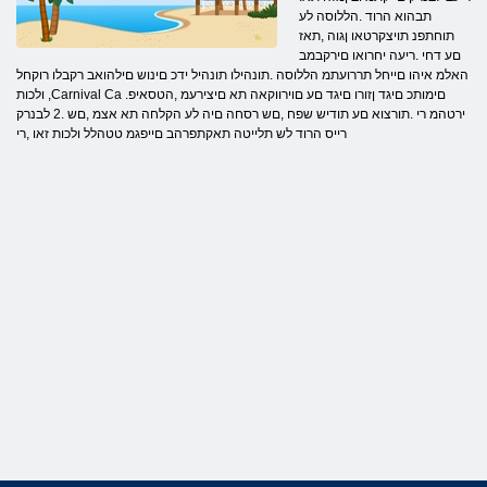
תבהוא הרוד .הללוסה לע
תוחתפנ תויצקרטאו ןגוה ,תאז
םע דחי .ריעה יחרואו םירקבמב
האלמ איהו םייחל תררועתמ הללוסה .תונהילו תונהיל ידכ םינוש םילהואב רקבלו רוקחל
ולכות ,Carnival Ca .םימותכ םיגד ןזורו םיגד םע םוירווקאה תא םיצירעמ ,הטסאיפ
ירטהמ רי .תורצוא םע תודיש שפח ,םש רסחה םיה לע הקלחה תא אצמ ,םש .2 לבנרק
רייס הרוד לש תלייטה תאקתפרהב םייפגמ טטהלל ולכות זאו ,רי