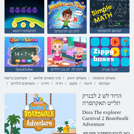
הטושפ הקיטמתמ
הקיטמתמ ורטסא
ימיט םע הקיטמתמ
תינוק לוז: יום בגן הילדים
QuickSolve
תיבה סגורה
משחקי מיומנות
משחקי היגיון
מיני משחקי פלאש
משחקים ברשת
יִטָמיֵתָמ
חינוכי
מקום
דורה
חידה
משחקים לילדים
הרוד לש 2 לבנרק
תלייט תאקתפרה
Dora The explorer
Carnival 2 Boardwalk
Adventure
.ריעב לבנרק םייקתמ וב ןמזה תא