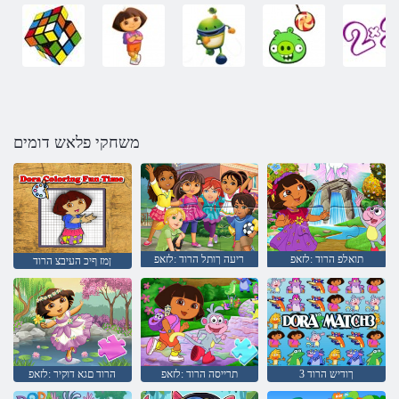
משחקי פלאש דומים
תואלפ הרוד :לזאפ
ריעה ךותל הרוד :לזאפ
ןמז ףיכ העיבצ הרוד
3 ךודיש הרוד
תרייסה הרוד :לזאפ
הרוד םגא דוקיר :לזאפ