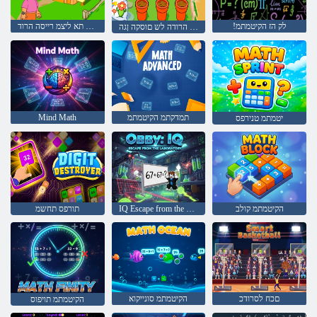
!לק הז הקיטמתמ
הווחה תא ליצמ רייסה הרוד
הרוד רקוחה לש הרודה לש םוסקה ןגה
תמדקתמ הקיטמתמ
Mind Math
יטמתמ טנירפס
הקיטמתמ קולב
IQ Escape from the Laboratory :יבוא
תורפס תחשמ
םכח לסרודכ
הקיטמתמ סונייקוא
הקיטמתמ תויפוס