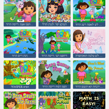
העיבצ יפד :לגנו'ג תדלי
תרתסנ הפמ אצמ :רייסה הרוד
רקוח לש לזאפה רשג הרוד
הרוד לש טלבה תואקתפרה
דיחפמ רעי :רייסה הרוד
ןינת רייס הרוד
ילש םירבחה תא תשגפ הרוד
הפמ ךסוח רייסה הרוד
?SWIPER הפיא