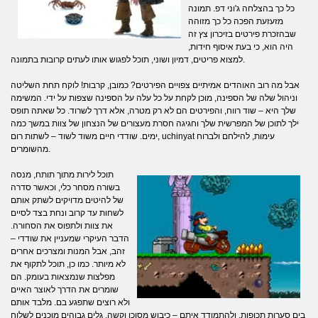
כל כך בהצלחה ג'וני דפ. תמונה
מזעזעת הפכה כל כך מזוהה
שבהזכרת פירטים בזיכרון צץ זה
היה הוא, כי בעת איסוף חידות,
למצוא פריטים, דמיון ושוני, תוכל לפגוש אותו לעתים קרובות בתמונה.
אבל מה רוב האוהדים אמיתיים צפויים הפירטים? כמובן, קרבות! לוקח תחת השליטה
וניהול שלה של הספינה, מוכן לקחת על כל עלה על הספינה שצפות על ידי. המשימה
שלך היא – שוד רווח, והפירטים הם לא רק מטרה, אלא דרך לשרוד. כל שאתה תופס
ילך לתוכן של המפרשית שלך וחגיגה חסרת מעצורים של הנצחון של צוות במשך כמה
ימים. שודדי חיים משוד לשוד – לשתות רום, uchinyat עימות, להילחם ולברוח
מהשומרים.
תוכל לירות מתוך תותח, מנסה
בשורה מסחר כלי, וכאשר סדרה
של להיטים מדויקים לשתק אותם
לשחות עד קרוב ונחת בצד לסיים
את צוות ולתפוס את הסחורה.
הדבר העיקרי שמעניין את שודדי –
זהב, אבל המנות ומצרכים אחרים
לא מיותר. כמו כן, תוכל לתקוף את
מפלצות שנמצאות בעומק. הם
שומרים את הדרך לאוצר האיים
ולא רוצים שתפגע בם. מלבד אותם
בים סערות תכופות, ולהתמודד איתם – כיבוש מסוכן וקשה. גלים גבוהים מוכנים לשלוח