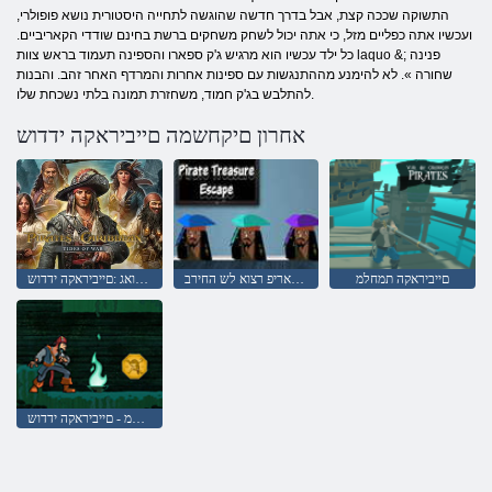
התשוקה שככה קצת, אבל בדרך חדשה שהוגשה לתחייה היסטורית נושא פופולרי,
ועכשיו אתה כפליים מזל, כי אתה יכול לשחק משחקים ברשת בחינם שודדי הקאריביים.
כל ילד עכשיו הוא מרגיש ג'ק ספארו והספינה תעמוד בראש צוות laquo &; פנינה
שחורה ». לא להימנע מההתנגשות עם ספינות אחרות והמרדף האחר זהב. והבנות
להתלבש בג'ק חמוד, משחזרת תמונה בלתי נשכחת שלו.
אחרון םיקחשמה םייביראקה ידדוש
םייביראקה תמחלמ
םיטאריפ רצוא לש החירב
המחלמה תואג :םייביראקה ידדוש
ידנלוהה לש םיקמעמ - םייביראקה ידדוש