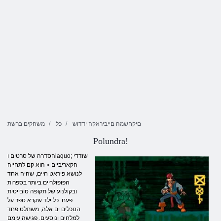
םיקחשמה םייביראקה ידדוש
כל
משחקים ברשת
Polundra!
הסדרה של סרטים וlaquo; שודדי
הקאריביים » הוא קם לתחייה
לנושא פיראט חיים, שהיה אחד
הפופולריים ביותר בספרות
ובקולנוע של תקופה סובייטית
פעם. כל ילד שקרא ספר על
הנוכלים ים אלה, משתלט פחד
למלחים ונוסעים. פגישה עימם