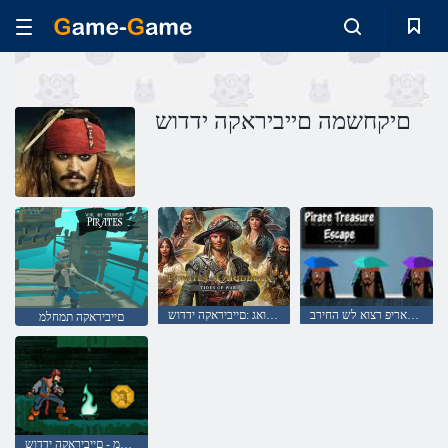
םיקחשמה םייביראקה ידדוש
םיטאריפ רצוא לש החירב
המחלמה תואג :םייביראקה ידדוש
םייביראקה תמחלמ
ידנלוהה לש םיקמעמ - םייביראקה ידדוש