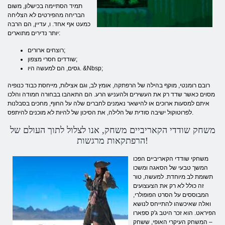
תמיד הסתיימה בכישלון, משום
הבריחה מהפירטים לא הצליחה
כמעט אף אחד. ו, עדיין, הם הרבה
יותר נדירים מתוארים:
רוצחים ארורים;
שודדים חסרי מצפון;
גסים, הם למעשה היו. &Nbsp;
רובם רומנטי, מוקף בהילה של הרפתקה, אומץ לב, וגם אצילות, מייחסת כבוד כנופיה
מסוים כאשר שדד רק את העשירים ולהעניש הרע. הם התאהבו בבחורה חמודה והלכו
איתם למסעות ארוכים או להישאר נאמנים לחברים שלה על החוף, מחכים בסבלנות
לפרוטוקול ישיבה סודית של הלילה, את הסיכון של להיות לא מוכנים להיתפס.
משחק שודדי הקאריביים משחק, אנו לצלול לתוך העולם של
הרפתקאות מרגשות!
משחקי שודדי הקאריביים הפכו
המשך טבעי של הסאגה ומשכו
תשומת לב מיוחדת. למעשה, טור
זה כולל לא רק את הצעצועים
המבוססים על הסרט הפופולרי,
ואלה שאיכשהו להתייחס לנושא
הפיראט. הוא זכר היטב ג'ק ספארו
– המשחק העיקרי האופי, ששחק