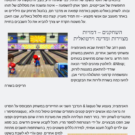
החופשית של אובייקטים, הופך אותן להשפעה – איטה ומשנה את מסלולם של תוהו
ובוהו. לשחק באולינג מקוון באדמה קפואה או מדבר חם, בג'ונגל מרוחק עם הילידים או
באתר מעוצב עם אנשי מקצוע – זה תמיד מעניין. קצת כמו סלסול באולינג, שבו האבן
על משטח הקרח יש צורך להביא את כל השבבים בחזית.
השחקנים – דמויות
מצוירות ומדינה וירטואלית
מגוון רחב של דמויות שבאו מאנימציה
ומשחקי מחשב אחרים, התאמן במשחק
הזה חדש. נראה שהם מרגישים בטוחים
לחלוטין ומהנים למדי הנאה. &Nbsp;
שודדי להתאמן בפצצות לזרוק,
והמשפחה קדמוני התגלגלה כדורי אבן.
להעז כמה בשורת ולירות את הבקבוקים
הריקים בשורה
הנדבך השני או החייזרים במשחק המבוסס על הסרט & laquo האנימציה; צעצוע של
הסיפור וraquo;. זה נראה כמו אנשים ירוקים קטנים וחמודים שמחים טיפול כזה ולא
מתנגדים לשחק יחד. בחר דמות הצליחה ולנפץ את מערכת הזרה שהם מצחיקים וקפצו
שוב הפכו מבצעיים. על ידי הצטרפות לסופר מריו, תוכל לקבוע שיאים חדשים. בוב ספוג
עם ילדים לקבל תענוג אמיתי, למידת כללים פשוטים
כיף, בהשתתפות תושבים מתחת
למים אחרים. טום וג'רי לא לשבת בשקט