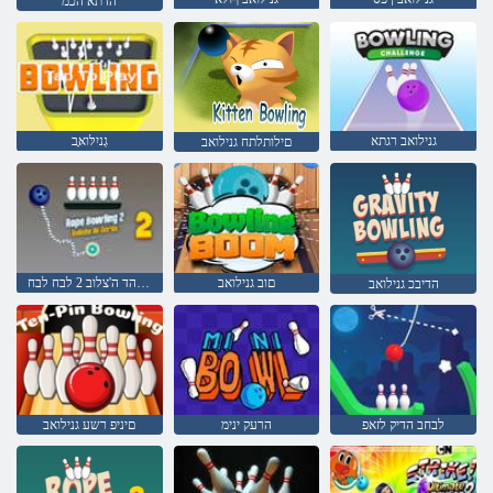
הז תא הכמ
גנילואב רגתא
גְניִלּואָּב
םילותלתח גנילואב
םוב גנילואב
אדרוק הד ה'צלוב 2 לבח לבח
הדיבכ גנילואב
לבחב הדיק לזאפ
הרעק ינימ
םיניפ רשע גנילואב