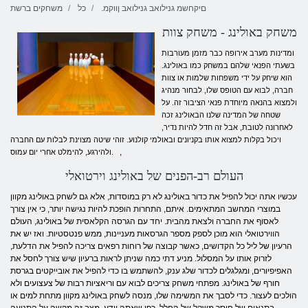
.םיקחשמ גנילואב גנילואב ןווקמ
כל
משחקים ברשת
משחק באולינג - משחק צוות
ומדינות מערב אירופה כבר מזמן מעורבות
בשעתי הפנאי שלהם במשחק כמו באולינג.
הוא שיחק על ידי משפחות שלמות או צוות
חברה, לבוא עם הטופס שלו, לבחור מנהיג
ולמצוא בהנאה מיוחדת פנאי הציבור זה. על
שטחה של המדינה שלנו הבאולינג זכה
לאחרונה לטובת, אבל זה חדל להיות נדיר,
ויכול בקלות למצוא אותו בקניונים ובאולמי קולנוע. זוהי שיטה מצוינת לבלות עם החברה
,
ולהירגע, להימלט אחרי יום עמוס.
העולם רב-הפנים של באולינג וירטואלי
עכשיו אתה יכול להפיל את כדור באולינג לא רק במוסדות, אלא גם לשחק באולינג מקוון
במוצרי המחשב המתאימים. איתם, התחרות הופכת להיות נגישה יותר, כי אין צורך
לאסוף את החברה ולצאת מהבית. יחד עם הגרסה הקלאסית של באולינג, העולם
הווירטואלי הוא מוכן לספק מספר הגרסאות מעניינות, ממש פנטסטיות. ואז יש את
הרעיון של ליל כל הקדושים, כאשר קבוצה של רוחות רפאים צריכה להפיל את הדלעת,
לזרוק אותו על המסלול. מניע דתי כמה שניתן לראות ברעיון שיש צורך לחסל את
האפיפיורים, ומגלגלים לכדור שלג ענק, להשתמש בו כדי להפיל את אובייקטים בגרסת
חורף של באולינג. מפתחי משחק צריכים לבוא עם וריאציות רבות של צעצועים ולא
הולכים לעצור. כדי לסבך את המשימה שלו, מנסה לשחק באולינג מקוון מתחת למים או
בתנאים של חוסר משקל של החלל. כפי שאתה יודע, מצב זה מקשה על התנועה