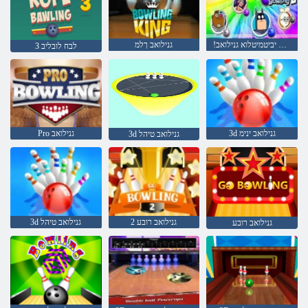
!תֹוּכַהְל 2 יביטמיטלוא גנילואב
גנילואב ךלמ
3 לבח לובליב
3d גנילואב ינימ
Pro גנילואב
3d גנילואב טיהל
2 גנילואב רובע
3d גנילואב טיהל
גנילואב רובע