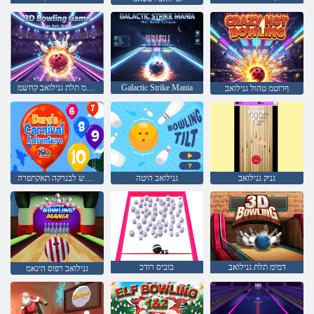
Galactic Strike Mania
דמימ תלת גנילואב קחשמ
ףרוטמ טהול גנילואב
גניק גנילואב
גנילואב היטה
הרוד רקוחה לש הרודה לש לבנרקה תאקתפרה
דמימ תלת גנילואב
בוביס רודכ
גנילואב רפוס הינאמ