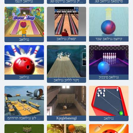
3D סרטסאמ גנילואב
3D גנילואב גניק גנילואב גניירטס
גנילואב לגעמ
קיחצמ גנילואב שבד
יסאלק גנילואב
גְניִלּואָּב
גנילואב םיבכוכ
גנילואב
ןיקור ללחב גנילואב
Kjeglebanengl
תופרוטמ תוסירק תוינוכמ לש גנילואבה תרודהמ
גנילואב