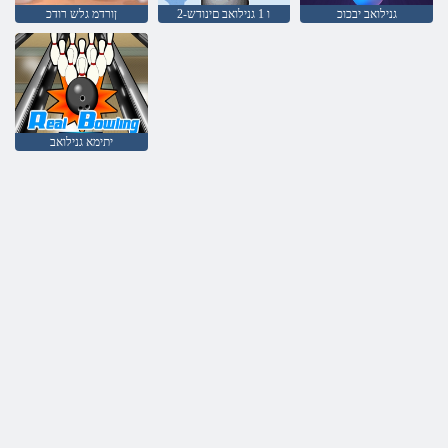
גנילואב יבכוכ
2-ו 1 גנילואב םינודש
ןורדמ גלש רודכ
יתימא גנילואב