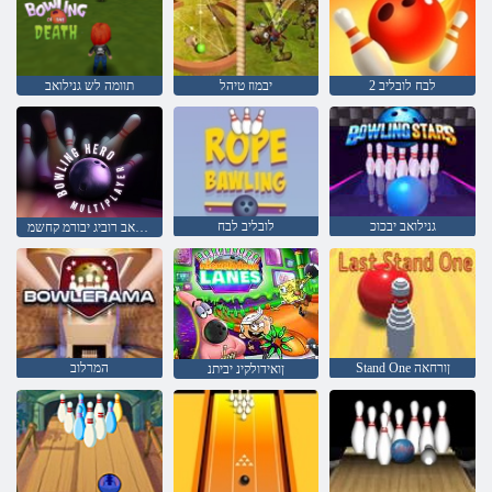
2 לבח לובליב
יבמוז טיהל
תוומה לש גנילואב
גנילואב יבכוכ
לובליב לבח
גנילואב רוביג יבורמ קחשמ
Stand One ןורחאה
המרלוב
ןואידולקינ יביתנ