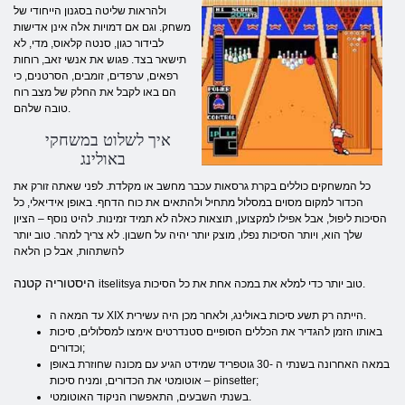
ולהראות שליטה בסגנון הייחודי של
משחק. וגם אם דמויות אלה אינן אדישות
לבידור כגון, סנטה קלאוס, מדי, לא
תישאר בצד. פגוש את אנשי זאב, רוחות
רפאים, ערפדים, זומבים, הסרטנים, כי
הם באו לקבל את החלק של מצב רוח
טובה שלהם.
איך לשלוט במשחקי
באולינג
כל המשחקים כוללים בקרת גרסאות עכבר מחשב או מקלדת. לפני שאתה זורק את
הכדור למקום מסוים במסלול מתחיל ולהתאים את כוח הדחף. באופן אידיאלי, כל
הסיכות ליפול, אבל אפילו למקצוען, תוצאות כאלה לא תמיד זמינות. להיט נוסף – הציון
שלך הוא, ויותר הסיכות נפלו, מוצק יותר יהיה על חשבון. לא צריך למהר. טוב יותר
להשתהות, אבל כן הלאה
היסטוריה קטנה
itselitsya טוב יותר כדי למלא את במכה אחת את כל הסיכות.
עד המאה ה XIX הייתה רק תשע סיכות באולינג, ולאחר מכן היה עשירית.
באותו הזמן להגדיר את הכללים הסופיים סטנדרטים אימצו למסלולים, סיכות
וכדורים;
במאה האחרונה בשנתי ה -30 גוטפריד שמידט הגיע עם מכונה שחוזרת באופן
אוטומטי את הכדורים, ומניח סיכות – pinsetter;
בשנתי השבעים, התאפשרו הניקוד האוטומטי.