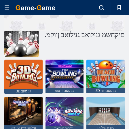
.םיקחשמ גנילואב גנילואב ןווקמ
3D גנילואב ףוח
גנילואב ןודעומ
3D גנילואב
קיודמ גנילואב
גנילואב טיינ קיירטס
גנילואב רטסאמ