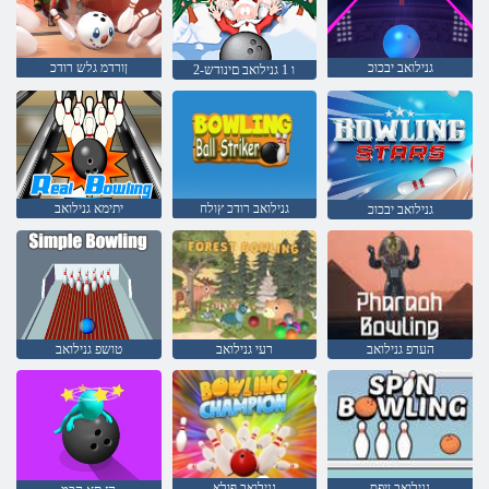
גנילואב יבכוכ
ןורדמ גלש רודכ
2-ו 1 גנילואב םינודש
גנילואב רודכ ץולח
יתימא גנילואב
גנילואב יבכוכ
הערפ גנילואב
רעי גנילואב
טושפ גנילואב
גנילואב ןיפס
גנילואב ףולא