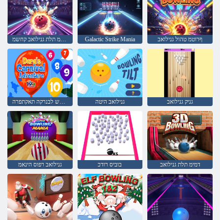
ףרוטמ טהול גנילואב
Galactic Strike Mania
דמימ תלת גנילואב קחשמ
גניק גנילואב
גנילואב היטה
הרוד רקוחה לש הרודה לש לבנרקה תאקתפרה
דמימ תלת גנילואב
בוביס רודכ
גנילואב רפוס הינאמ