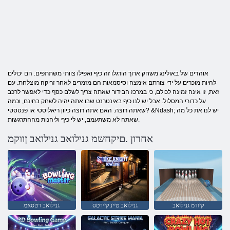
אוהדים של באולינג משחק ארוך הורגלו זה כיף ואפילו צוותי משתתפים. הם יכולים
להיות מוכרים על ידי צורתם אימצה וסיסמאות הם מזמרים לאחר זריקה מוצלחת. עם
זאת, זו אינה זמינה לכולם, כי במרכז הבידור שאתה צריך לשלם כסף כדי לאפשר לרכב
על כדורי המסלול. אבל יש לנו כיף באינטרנט שבו אתה יהיה לשחק בחינם, וכמה
שאתה רוצה. האם אתה רוצה כיוון ריאליסטי או פנטסטי? &Ndash; יש לנו את כל מה
שאתה לא משתעמם, יש לי כיף וליהנות מההתרגשות.
אחרון .םיקחשמ גנילואב גנילואב ןווקמ
קיודמ גנילואב
גנילואב טיינ קיירטס
גנילואב רטסאמ