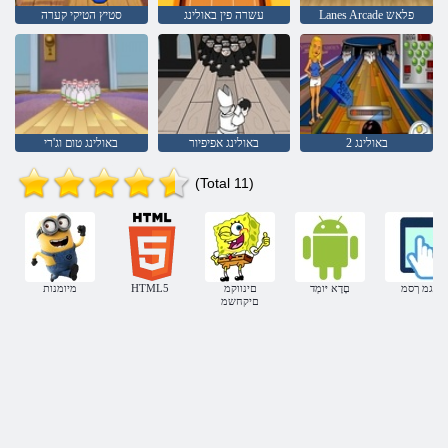
Lanes Arcade פלאש
עשרה פין באולינג
סטיץ הטיקי קערה
באולינג 2
באולינג אפיפיור
באולינג טום וג'רי
(Total 11)
עגמ ךסמ
םָדָא יּומְד
םינווקמ
HTML5
מיומנות
םיקחשמ