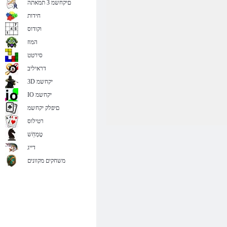
םיקחשמ 3 תמאתה
חידות
וקודוס
המוז
סירטט
דראיליב
3D יקחשמ
IO יקחשמ
םיפלק יקחשמ
רטילוס
טָמְחַׁש
דייג
משחקים מקוונים