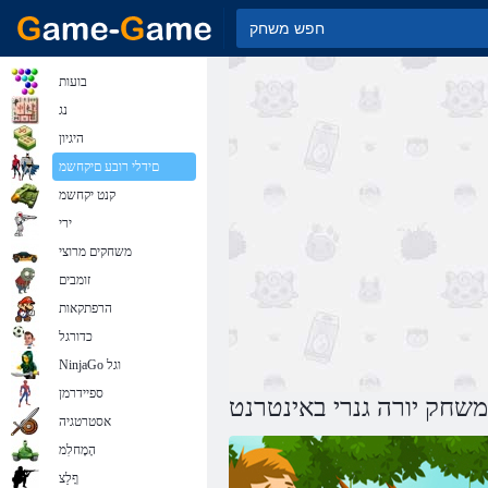
בועות
נג
היגיון
םידלי רובע םיקחשמ
קנט יקחשמ
ירי
משחקים מרוצי
זומבים
הרפתקאות
כדורגל
NinjaGo וגל
ספיידרמן
משחק יורה גנרי באינטרנט
אסטרטגיה
הָמָחלִמ
ףָלַצ