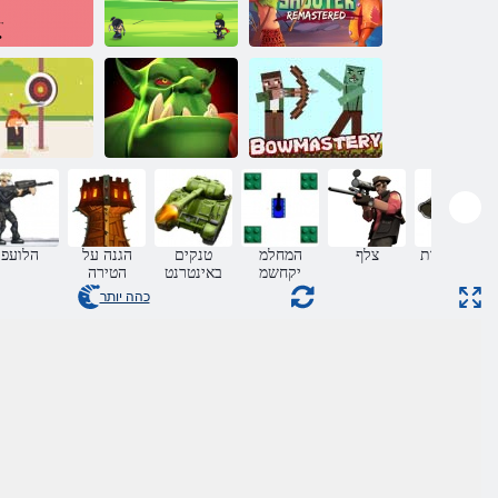
Remastered
טנרטניאב ךלמה
הרויה לפא
תשקו ץח
תותשקה תמח
Bowmastery
קרוא תשילפ
ןטק ר'צרא
הרפתקאות
צלף
המחלמ
טנקים
הגנה על
הלועפ
יקחשמ
באינטרנט
הטירה
כהה יותר