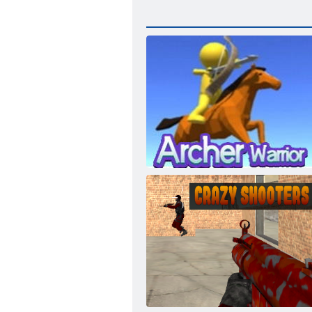
םיתשקה םחול