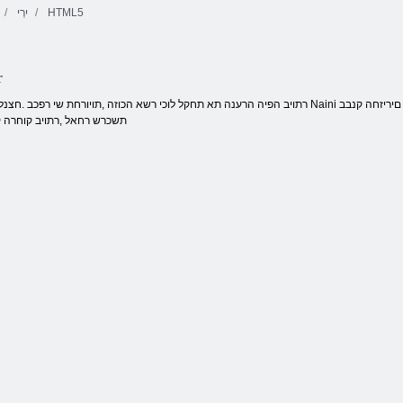
HTML5
יִרְי
קו 98
רגירט
םיפלצ תפקתה
r
תשכרש רחאל ,רתויב קוחרה 