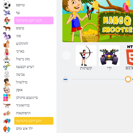
טרופס
עף
תונב רובע םיקחשמ
םיסוס
פוני
להתלבש
בארבי
מזון בישול
רעיש תבצעמ
HT
יִרְי
קשתות
צביעה
םילשהל
אּופָק
מנגו Shooter
םיינועבצ םיקולב
םירואזוניד
הרפתקאות
יתש רובע םיקחשמ
ילד אש ומים