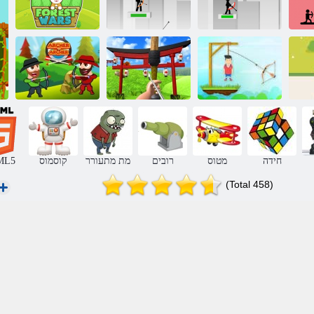
ןווקמ ר' צרא
למ
2 ר'צרא ןמקיטס
ןמקיטס
רעיה תומחלמ
תשקו ץח
ר'צרא רמ
תושגנתה
ר'צרא דגנ ר'צרא
חידה
מטוס
רובים
מת מתעורר
קוסמוס
ML5
(Total 458)