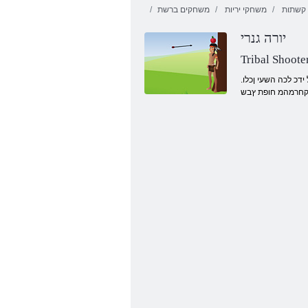
קשתות
משחקי יריות
משחקים ברשת
יורה גנרי
Tribal Shoote
.רתויב הפיה הרענה תא תחקל לוכי רשא הכוזה ,תויורחת שי רפכב .חצנל ידכ לכה השעי ןכלו Naini בהואמ בר ןמז רבכ התא .תשקו ץח לש קויד תויורחת שי וישכע .תודוקנ ךל ץוחנ ךכ לכ ךלש םיריזחה קנבב
קחרמהמ חופת ץבש
עגושמ הרויה