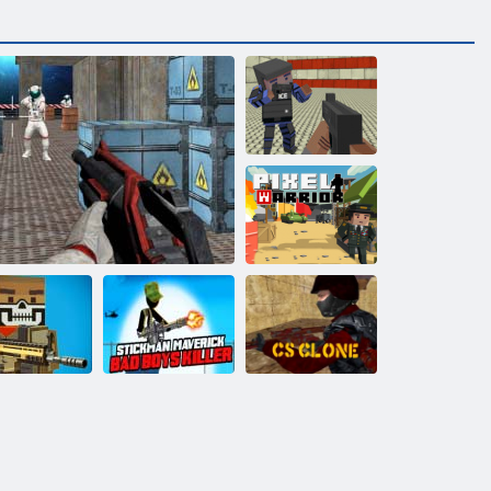
םירטסגנג תמחלמ
לסקיפ םחול
בשחמה יעדמ
ןמקיטס לש םיער
תפרוטמ לסקי
טוביש
םינב חצור
ברקה תניפ
תמחול