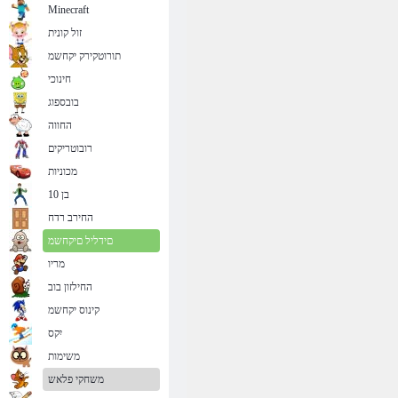
Minecraft
זול קונית
תורוטקירק יקחשמ
חינוכי
בובספוג
החווה
רובוטריקים
מכוניות
בן 10
החירב רדח
םידליל םיקחשמ
מריו
החילזון בוב
קינוס יקחשמ
יִקס
משימות
משחקי פלאש