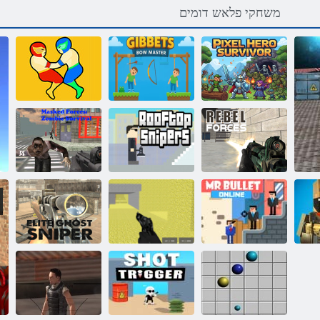
משחקי פלאש דומים
Gibbets Bow
םינקחש ינש
לסקיפ רוביג לוצינ
Master
סלטאב-ינימ 12
יבמוז תודרשיה
:םינכוסמה
םידרומ תוחוכ
גגה לע םיפלצ
תוחוכה
פ
יבורמ המיחל
ןייל ןוא לוב רמ
לסקיפ
תילע םיאפר ףלצ