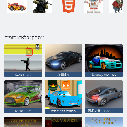
משחקי פלאש דומים
Dressup בכר רפוס
I8 BMW
הרוג - המלכות
BMW i8 לש תישיא המאתה
ישאר תוריש
תוינוכמ לופיט זכרמ