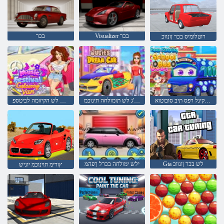
Visualizer בכר
בכר
רוטלומיס בכר ןונווכ
קומע ןויקינל רפס תיב סובוטוא
סילו'ג לש תומולחה תינוכמ
הז תא ןקתל תונב לש הקיזומה לביטספ
Gta לש בכר ןונווכ
ילש ימולחה בכרל ךפהמ
ץורימ תוינוכמ יוניש