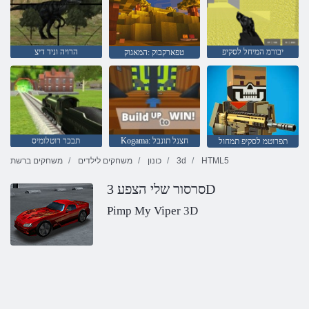
יבורמ המיחל לסקיפ
הרויה וניד דיצ
טפארקבוק :המאגוק
Kogama: חצנל תונבל
תבכר רוטלומיס
תפרוטמ לסקיפ תמחול
HTML5
3d
כונון
משחקים לילדים
משחקים ברשת
סרסור שלי הצפע 3D
Pimp My Viper 3D