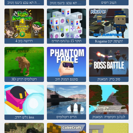
העוב רופיס
תינוכמה תא עבצ בינגמ ןונווכ
תינוכמה תא עבצ :בינגמ ןונווכ
תוקד 15 גנו'גהמ תודימ
4 דדושה בוב
Kogama הציפק יקס!
סוב ברק :המאגוק
םוטנפ המגוק חוכ
3D רוטלומיס רגייט
לגנו'גב הקתפרה :המאגוק
הריס רוטלומיס
.גלש רודכ less