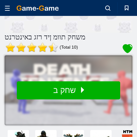
משחק תוומ ןיד רזג באינטרנט
(Total 10)
שחק ב