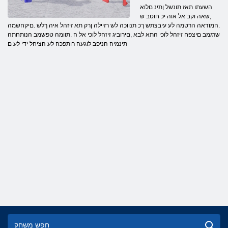
השעתו תאז תונשל ןתינ םלוא
,שאה וקב אל אוה יכ חוטב ש
.המודאה הרטמה לע עיבצתש ךכ תנווכה לש רזיילה ןרק תא זיזהל איה ךלש .םיקחשמה
שרגמב םיצפח זיזהל לוכי התא לבא ,םירוביג זיזהל לוכי אל ה .תוומה טפשמב הנותחתה
תינמיה הניפב לוגעה רותפכה לע הציחל ידי לע ם