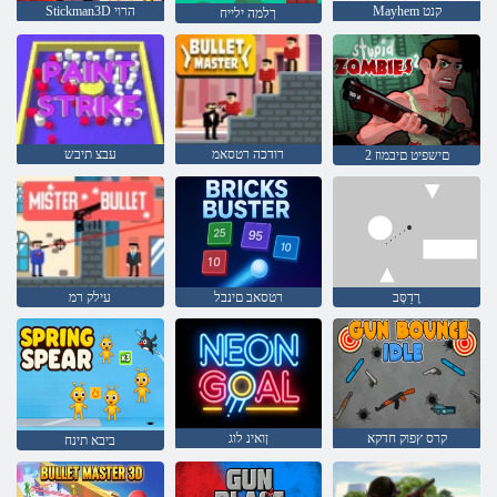
Mayhem קנט
Stickman3D הרוי
ךלמה ילייח
רודכה רטסאמ
עבצ תיבש
2 םישפיט םיבמוז
רֶדֵסְּב
רטסאב םינבל
עילק רמ
קרס ץפוק חדקא
ןואינ לוג
ביבא תינח