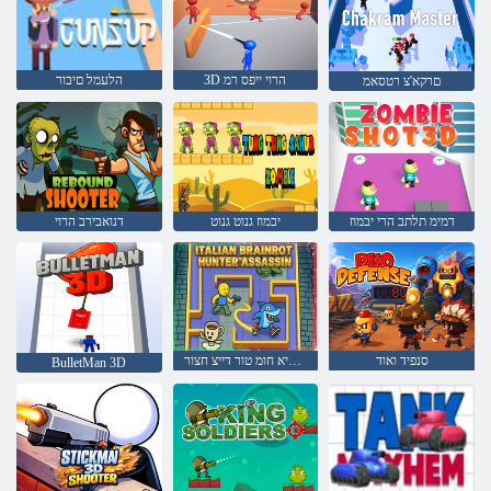
3D הרוי ייפס רמ
הלעמל םיבור
םרקא'צ רטסאמ
דמימ תלתב הרי יבמוז
יבמוז גנוט גנוט
דנואבירב הרוי
סנפיד ואוד
יקלטיא חומ טור דייצ חצור
BulletMan 3D