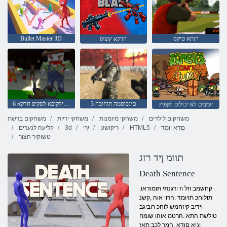
רגתא טיקס
Bullet Master 3D
חדקא ץוציפ
3 םינכוסמה תוחוכה
6 הספילקופא לסקיפ חדקא
זומבים לא יכולים לקפוץ
משחקים לילדים
משחקי מיומנות
משחקי יריות
משחקים ברשת
םָדָא יּומְד
HTML5
ריקושט
יִרְי
3d
קליעה לנערים
טשוקיר חצור
תוומ ןיד רזג
Death Sentence
.קחשמב וזל וז ודגנתי תומודאו
תולוחכ תויומד .הרוי אוה ,קשנ
וידיב קיזחמש לוחכ רוביגב
טולשת התא .הרטמ אוהו שומח
וניא םודא .המר לכב תאז