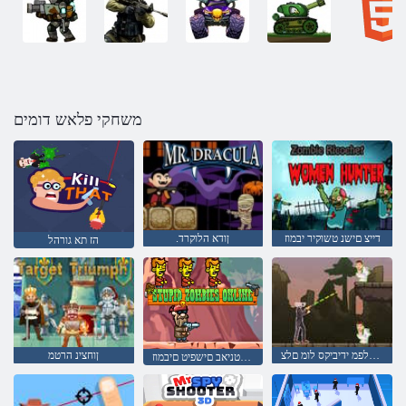
משחקי פלאש דומים
דייצ םישנ טשוקיר יבמוז
.ןודא הלוקרד
הז תא גורהל
הנהמ ברק :תצלפמ ידיביקס לומ םלצ
ןוחצינ הרטמ
טנרטניאב םישפיט םיבמוז