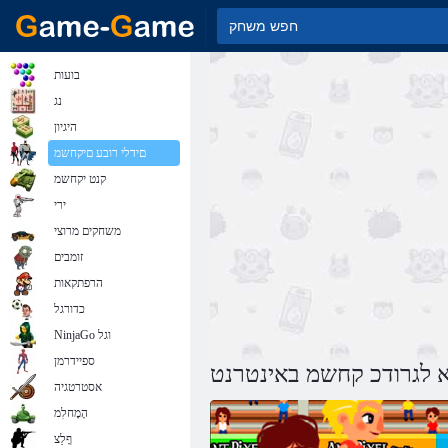
בועות
נג
היגיון
םידלי רובע םיקחשמ
קנט יקחשמ
ירי
משחקים מרוצי
זומבים
הרפתקאות
כדורגל
NinjaGo וגל
ספיידרמן
 לגרודכ קחשמ באינטרנט
אסטרטגיה
הָמָחלִמ
ףָלַצ