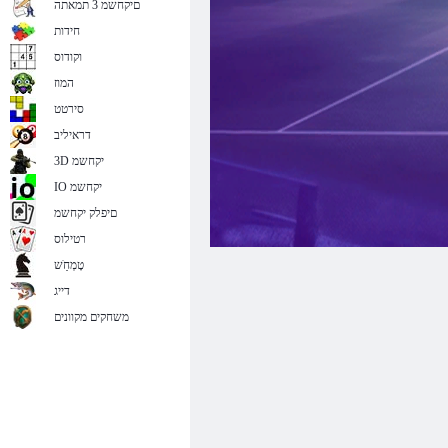
םיקחשמ 3 תמאתה
חידות
וקודוס
המוז
סירטט
דראיליב
3D יקחשמ
IO יקחשמ
םיפלק יקחשמ
רטילוס
טָמְחַׁש
דייג
משחקים מקוונים