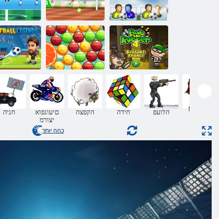
2020 תועבצא
לגרודכ
בוחר
תוברק ינימ 12
4 דדושה בוב
העוב רופיס
לגרודכ תודג
הגנה על
הלועפ
חידה
הקפצה
םיעונפוא
חניה
הטירה
יצורמ
כהה יותר