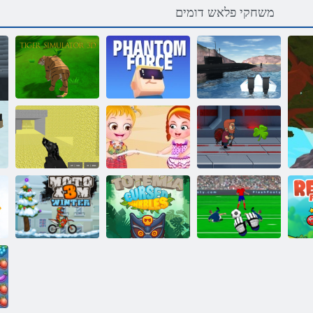
משחקי פלאש דומים
3D רוטלומיס
הריס רוטלומיס
םוטנפ המגוק חוכ
רגייט
בייבי מסיבת חוף
יבורמ המיחל
Jetpack רטסאמ
לוז
לסקיפ
תוללוקמ תולוג
דכ
ףולא רעוש
:הימטוט
וטומ X3M ףרוח