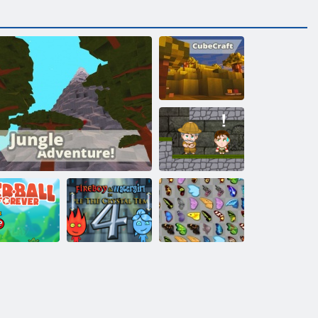
טפארקבוק
:המאגוק
הקניאה
תואקתפרה
Fireboy ו-
WaterGirl 4:
יאדויק רפרפ
Temple Crystal
לגנו'גב הקתפרה :המאגוק
חצנל םודא רו