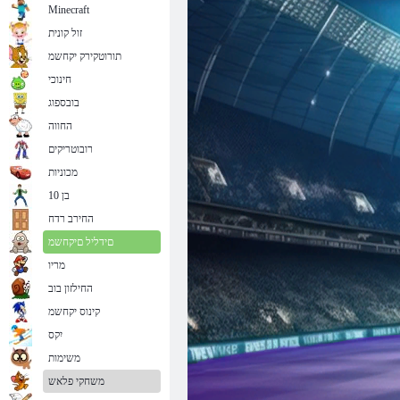
Minecraft
זול קונית
תורוטקירק יקחשמ
חינוכי
בובספוג
החווה
רובוטריקים
מכוניות
בן 10
החירב רדח
םידליל םיקחשמ
מריו
החילזון בוב
קינוס יקחשמ
יִקס
משימות
משחקי פלאש