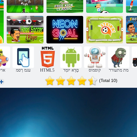
יסאלק תישפוח
2018 ישאר
לגרודכה ףולא
הטיעב
לגרודכ
ישאר 2 לגרודכ
א
!תֹוּכַהְל
ןואינ לוג
ןקחש
מת מתעורר
קוסמוס
םָדָא יּומְד
HTML5
עגמ ךסמ
ארק
(Total 10)