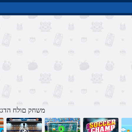
משחק םולח הדגא