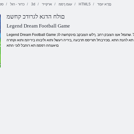
םָדָא יּומְד
HTML5
עגמ ךסמ
ארקייד
3d
כדור - רגל
ספ
םולח הדגא לגרודכ קחשמ
Legend Dream Football Game
Legend Dream Football Game ההובג תוכיאב הלועמ טרופס רוטלומיס לגר .הריהמ המאתהו רינרוט :םיבצמ ינש קחשמל .שרגמל אצו הצובק רחב .ךלש הצובקב םינקחשה לכ
תא להנת התא .םכירבחל תוריסמ תרבעה ,ביריה רעשל ותוא וליבוהו ביריהמ ותוא וקחרה .Legend Dream לגרודכה קחשמב יתצובק קחשמ אוה לגרודכ יכ ,םלוכ לש ת .ישוקה תאו
םיאצחה רפסמ תא רוחבל לוכי התא