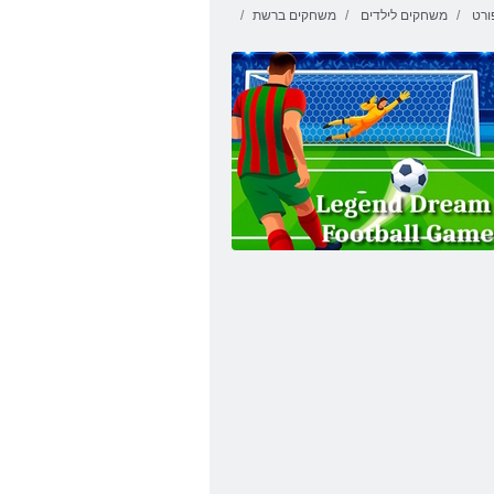
ורט
משחקים לילדים
משחקים ברשת
קראש Fruita
2 ללוקמ רצוא