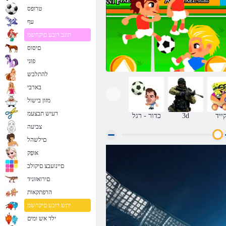
טרופס
עף
תונב רובע םיקחשמ
םיסוס
פוני
להתלבש
בארבי
מזון בישול
רעיש תבצעמ
ייד
3d
כדור - רגל
צביעה
םילשהל
אּופָק
כדורגל טירוף
םיינועבצ םיקולב
םירואזוניד
הרפתקאות
יתש רובע םיקחשמ
ילד אש ומים