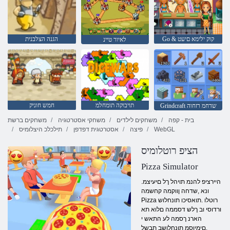
Go & קוק ילימא םיעט
הגנה הצלבנית
לאיור טיינ
תויבוקה תומחלמ
חמש חוניק
Grindcraft שדחמ רזחוה
בית - קפה
משחקים לילדים
משחקי אסטרטגיה
משחקים ברשת
WebGL
פיצה
אסטרטגית דפדפן
תילכלכ היצלומיס
הציפ רוטלומיס
Pizza Simulator
.היירציפ להנמ תויהל ךל םיעיצמ
ונא ,שדחה ןווקמה קחשמה
Pizza רוטלו .תואסיכו תונחלוש
ורדוסי וב ךלש דסממה םלוא תא
הארנ ךסמה לע התאש י
.םימיוסמ תונחלושב תבשל