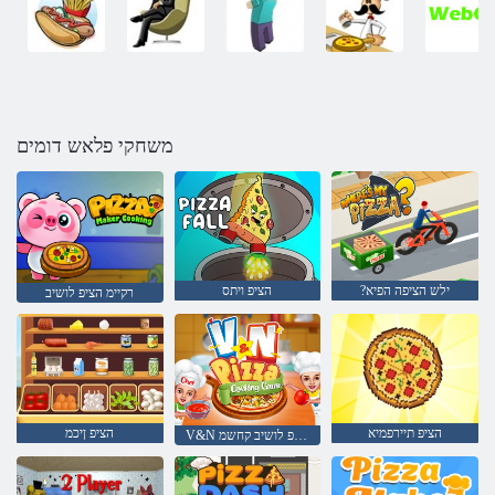
משחקי פלאש דומים
?ילש הציפה הפיא
הציפ ויתס
רקיימ הציפ לושיב
הציפ תיירפמיא
הציפ ןיכמ
V&N הציפ לושיב קחשמ