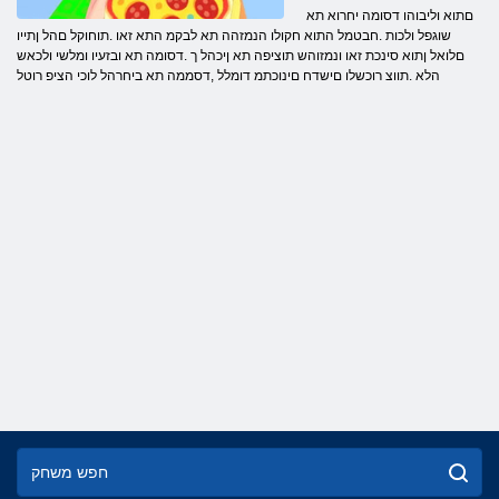
םתוא וליבוהו דסומה יחרוא תא
שוגפל ולכות .חבטמל התוא חקולו הנמזהה תא לבקמ התא זאו .תוחוקל םהל ןתייו
םלואל ןתוא סינכת זאו ונמזוהש תוציפה תא ןיכהל ך .דסומה תא ובזעיו ומלשי ולכאש
הלא .תווצ רוכשלו םישדח םינוכתמ דומלל ,דסממה תא ביחרהל לוכי הציפ רוטל