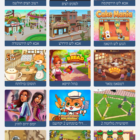
אבא לש הירפוקסה
רעוב הציפ חולשמ
לסקיפ רציפ
אבא לש הירזי'צ
אבא לש הירטונודה
הגוע לש הינאמ
רטסאמ ןמאר
םחל תייפא
תוסוכו םילותח
חיפושיות מלחמת 2
חבטמ םידלי םינקחש 2 יקחשמ
יומס ידוס לוהינ