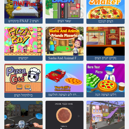
שאד הציפ
םינקחש FNAF 2 הציפ
הציפ תנוכמ
ןוקייט יזנרפ הציפ
Sasha And Animal Friends הירציפ
יובהציפ
ךלש הציפה הנה
ילטרוו לש הציפה חולשמ
םילותחל הציפ