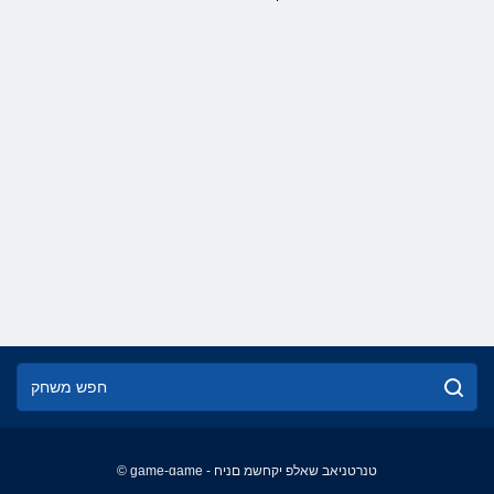
© game-game - טנרטניאב שאלפ יקחשמ םניח