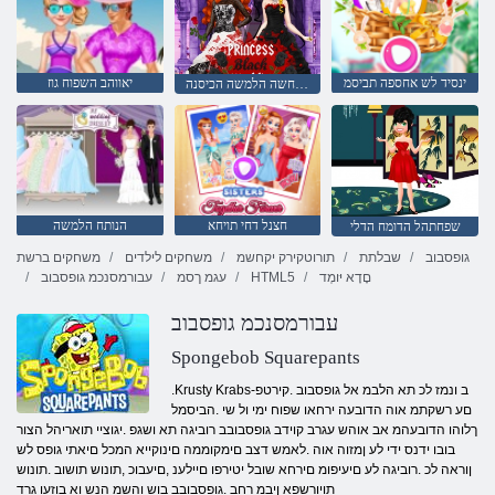
ינסיד לש אחספה תביסמ
יאווהב השפוח גוז
הלמשה הרוחשה הלמשה הכיסנה
חצנל דחי תויחא
הנותח הלמשה
שפחתהל הדומח הדלי
גופסבוב
שבלתת
תורוטקירק יקחשמ
משחקים לילדים
משחקים ברשת
םָדָא יּומְד
HTML5
עגמ ךסמ
עבורמסנכמ גופסבוב
עבורמסנכמ גופסבוב
Spongebob Squarepants
.Krusty Krabs-ב ונמז לכ תא הלבמ אל גופסבוב .קירטפ
םע רשקתמ אוה הדובעה ירחאו שפוח ימי ול שי .הביסמל
ךלוהו הדובעהמ אב אוהש עגרב קוידב גופסבובב רוביגה תא ושגפ .יגוציי תואריהל הצור
בובו ידנס ידי לע ןמזוה אוה .לאמש דצב םימקוממה םינוקייא המכל םיאתי גופס לש
ןוראה לכ .רוביגה לע םיעיפומ םירחא שובל יטירפו םיילענ ,םיעבוכ ,תונוש תושוב .תונוש
תויורשפא ןיבמ רחב .גופסבובב בוש והשמ הנש וא בוזעו גרד