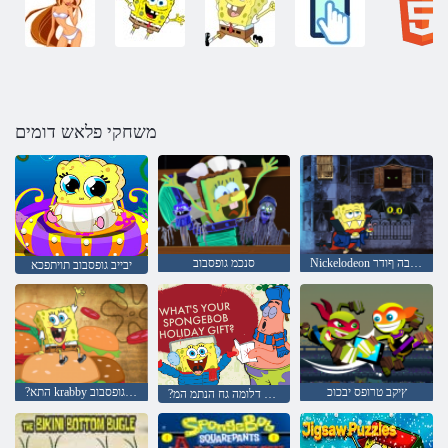
משחקי פלאש דומים
Nickelodeon הנוב תיבה ףודר
סנכמ גופסבוב
יבייב גופסבוב תויתפכא
ץיקב טרופס יבכוכ
?התא krabby יטפ הזיא עבורמ גופסבוב
?גופסבוב ךלש דלומה גח הנתמ המ