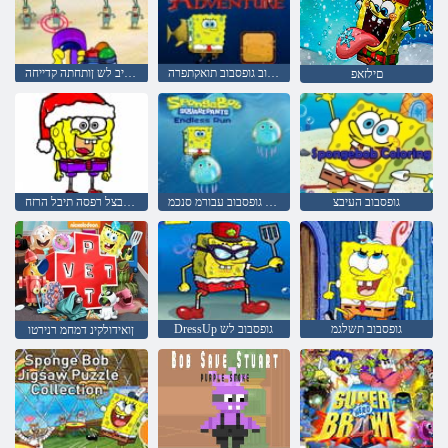
גופסבוב גופסבוב תואקתפרה
יניקיב לש ןותחתה קדייחה
םילזאפ
גופסבוב העיבצ
תיפוסניא הציר גופסבוב עבורמ סנכמ
העיבצל רפסה תיבל הרזח
גופסבוב תשלגמ
DressUp גופסבוב לש
ןואידולקינ דמחמ רנירטו