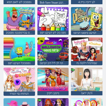
4 לע ירוביג ברק
גופסבוב לש לזאפ ףסוא
Bob Save Stuart לש לוגס ןשע
גופס בוב לש העיבצ רפס
קירטפ עבורמסנכמ גופסבוב
גופסבוב לש המיעט םיפאמ תביסמ
שפחתהל דלומה גח
רוינו'ג קינ םישודקה לכ ליל תיב תביסמ
גופסבובל העיבצ רפס
ודנוק יראמ
ןוינקב רוקיב
הנותחה םוי המרד