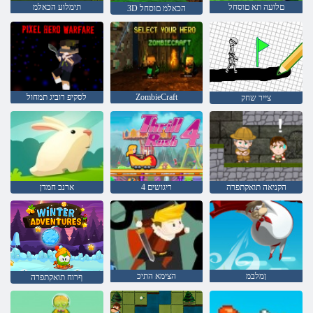
םלועה תא םוסחל
תימלוע הכאלמ
3D הכאלמ םוסחל
ZombieCraft
לסקיפ רוביג תמחול
צייר שחק
הקניאה תואקתפרה
ריגושים 4
ארנב חמדן
ןמלבמ
הצימא התיכ
ףרוח תואקתפרה