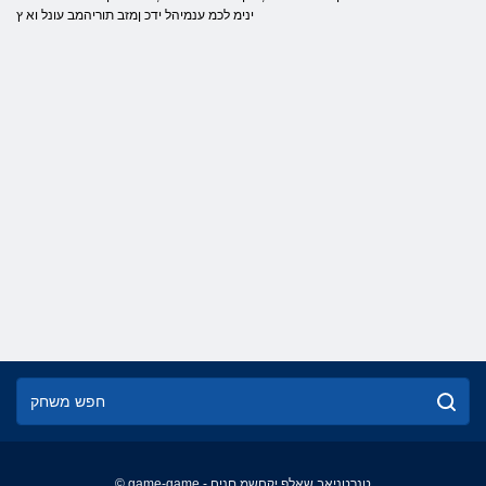
ינימ לכמ ענמיהל ידכ ןמזב תוריהמב עונל וא ץ
© game-game - טנרטניאב שאלפ יקחשמ םניח