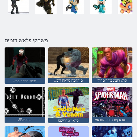
משחקי פלאש דומים
סרא רוביג בוחר םחול
םיהדמה סראה רוביג
יבמוז הרויה סרא
המקנ סרא ןמרדייפס לווראמ
8Bit סרא
סראו ןמרדייפס