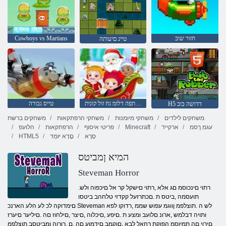
חזור שוב
Cowboys vs Martians
טיינ םיעותה
העתפה דלומ גח זול קונית
טייס גבורה
H5 דדושה בוב
משחקים לילדים
משחקי מיומנות
משחקי הרפתקאות
משחקים ברשת
עגמ ךסמ
ארקייד
Minecraft
פריטי איסוף
הרפתקאות
הלועפ
סֶרֶא
םָדָא יּומְד
HTML5
המיא ןמביטס
Steveman Horror
.רתוי םינכוסמ םג אלא ,רתוי םישקל קר אל םיכפוה ולש
תועסמה ,ביטס ת .םכתרזעל קקדזי טלחהב ביטסו
םימדוקה לכ לע הלע הארנכ Steveman לש ה .תוצלפמ ןווגמ עפוש שממ ,רדוקו לפא
ותויה דבלמש ,ארונ םלועב ומצע ת .םיפע ,םיכלוה ,םיצר ,םילחוז םה .םיליער םיערז
םירוי םה תמיוסמ הפוקת רחאל לבא ,םוקמב םידמוע םה ,ם .רורוה ןמביטסב תוצלפמ