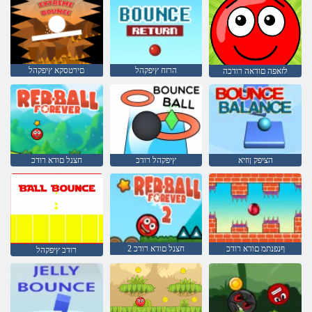
הרזח ץיפקהל
םירטסקא ץיפקהל
לזאפה םודאה רודכה
הציפק ןוזיא
ץיפקהל רודכ
חצנל םודא רודכ
ףנפנתמ םודא רודכ
2 חצנל םודא רודכ
רודכ ץיפקהל