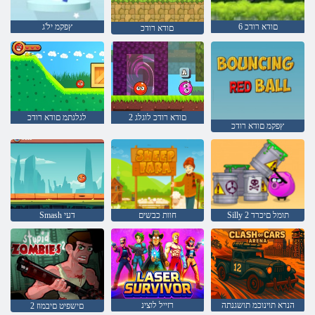
6 םודא רודכ
ץפקמ יל'ג
םודא רודכ
2 םודא רודכ לוגלג
לגלגתמ םודא רודכ
ץפקמ םודא רודכ
Silly 2 תומל םיכרד
חוות כבשים
Smash דעי
הנרא תוינוכמ תושגנתה
רזייל לוצינ
2 םישפיט םיבמוז