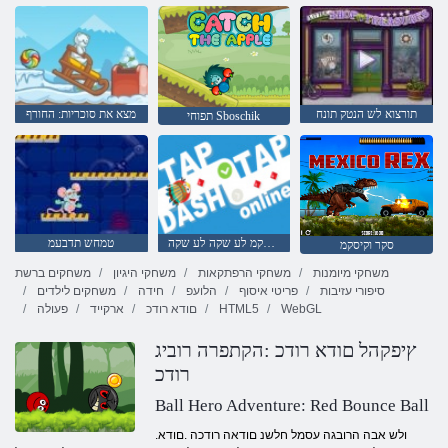
תורצוא לש הנטק תונח
מצא את סוכריות: החורף
תפוחי Sboschik
ןווקמ ףקמ לע שקה לע שקה
טמחש תדבעמ
סקר וקיסקמ
משחקי מיומנות
משחקי הרפתקאות
משחקי היגיון
משחקים ברשת
סיפורי עזיבות
פריטי איסוף
הלועפ
חידה
משחקים לילדים
WebGL
HTML5
םודא רודכ
ארקייד
פעולה
ץיפקהל םודא רודכ :הקתפרה רוביג
רודכ
Ball Hero Adventure: Red Bounce Ball
.ולש אבה הרובגה עסמל חלשנ םודאה רודכה .םודא