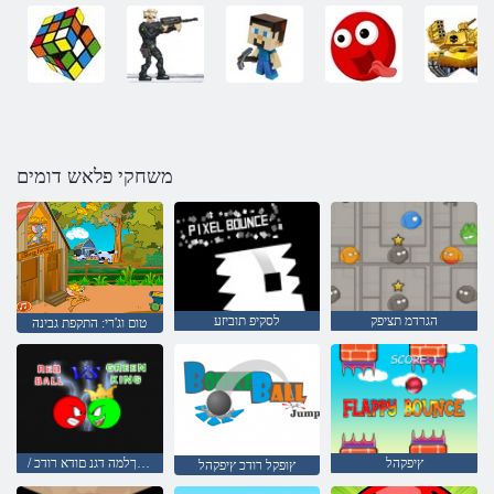
משחקי פלאש דומים
הגרדמ תציפק
לסקיפ תוביזע
טום וג'רי: התקפת גבינה
ץיפקהל
/ קוריה ךלמה דגנ םודא רודכ
ץופקל רודכ ץיפקהל