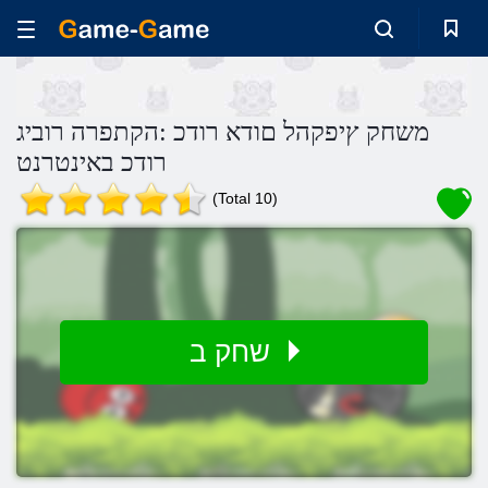
משחק ץיפקהל םודא רודכ :הקתפרה רוביג
רודכ באינטרנט
(Total 10)
שחק ב