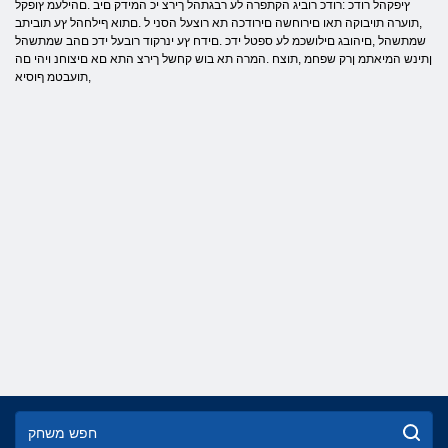
ץיפקהל רודכ :רודכ רוביג הקתפרה לע רבגתהל ךירצ יכ המידק םיב .םהילעמ ץופקל
,תוערה תויבוקה תאו םירוחשה םירודכה תא רוצעל הסני ל .םתוא ףילחהל ץע תוביתב
שמתשהל ,םיהובג םילושכמ לע ספטל ידכ .םידח ץע ינרקוד רובעל ידכ םהב שמתשהל
ןתינש המיאתמ ןרק שפחמ ,תוצח .המרה תא בוש קחשל ךירצ התא םא םיצוחנ ויהי םה
,תועבטמ ףוסיא