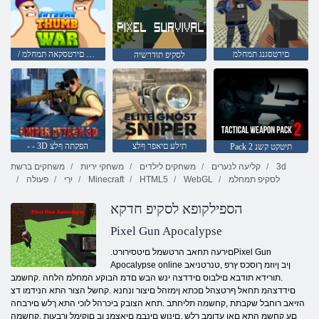
םירטסגנג תמחלמ
/ םירטסקאה םירטסקאה תמחלמ
לסקיפ תודרשיה
תילע םיאפר ףלצ
- - 3D הפקתה ףלצ
Pack 2 תיטקט קשנ
3d
קליעה לנערים
משחקים לילדים
משחקי יריות
משחקים ברשת
לסקיפ תמחלמ
WebGL
HTML5
Minecraft
יִרְי
פעולה
הספילקופא לסקיפ חדקא
Pixel Gun Apocalypse
.םירעה תחאב הרטשמל םיטסירורטPixel Gun
Apocalypse online ןיב ןיוזמ ךוסכס ץרפ ,טנרטניאב
.תורידא תודבא םילבוס םידדצה ינש הבש םדמ הבוקע המחלמ הלחה .קחשמב
םידדצהמ תחאל ףרטצהל םכתא ןימזהל םיצור ונחנא .קחשל הצור התא הנידמו דצ
הזיאב רוחבל שקבתת ,קחשמה תליחתב .תחא הצובק ביכרהל לוכי התא ךלש םירבחה
םע קחשמ התא םאו עדומב ךלש .םינוש םינבמ םיאצמנ וב םוקימל ורבעות ,קחשמה