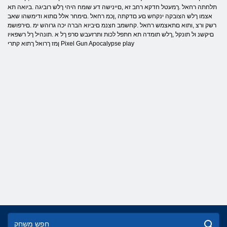
תלחתה רחאל .ךמעטל חדקא רחב זא ,םיינישה דע שומח היהי ךלש רוביגה .ביואה תא
אצמו ךלש הצובקה ינקחש םע םדקתה ,ןכמ רחאל .םימחר אלל םתוא ודימשהו שאב
רשק ורצ ,ותוא םתאצמש רחאל .קחשמב חצנמ םיביוא הברה יכה גרוהש ימ .םירפושמ
םיקשנ ול תונקל ,ךלש תומדה תא חתפל לכות ותרזעבש סרפ ךל א .תונהיל ךל רשפאיו
ןמז ךרואל ךתוא קתרי Pixel Gun Apocalypse play