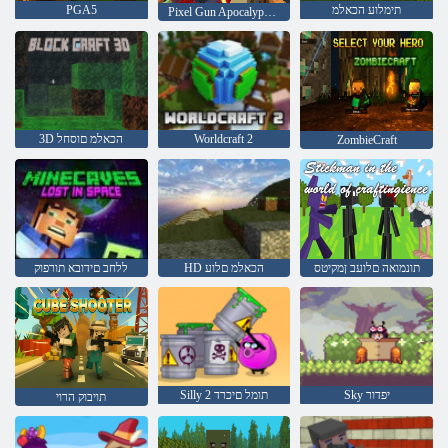
תימלוע הכאלמ
PGA5
Pixel Gun Apocalypse 6 שדוחמ
Worldcraft 2
3D הכאלמ םוסחל
ZombieCraft
תונמואה םלועב ןמקיטס
HD הכאלמ םלוע
ללחב םידובא תורפוק
Sky יפדור
Silly 2 תומל םיכרד
תויבוק הרוי