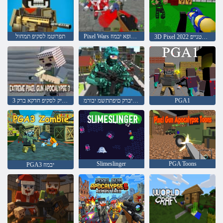
Pixel Wars לש הספילקופא יבמוז
תפרוטמ לסקיפ תמחול
3D Pixel 2022 ףיכ לובטנייפ
PGA1
לסקיפ יברק םיפתתשמ יבורמ
3 ינוציק לסקיפ חדקא ברק
Slimeslinger
PGA Toons
PGA3 יבמוז