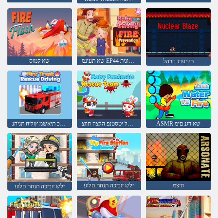
שא תעינמ EP44 יתק תקונית
שא קמוס
תיניערג הבהל
ASMR שא דגנ םימ
קוניתל יטסטנפ הלצה תווצ
שא יוביכ תיאשמ ץוליח תגיהנ
תיצמ
ילש יוביכה תנחת םלוע
ילש יוביכה תנחת םלוע