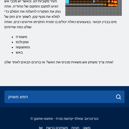
העיר מקוביות לגו. וכאשר יש מכבי אש
הגיעו למקום והמקום של טרגדיה, אתה
נותן את הפקודה להעלות את הסולם כדי
למלא את מטף קטן, לשפוך זרם חזק של
מים בבניין הבוער. בצעצועים כאלה יכולים בו זמנית התקיימו אירועים רבים, ואתה
שולט כמה שירותים:
משטרה
אמבולנס
repairers
באש
אתה צריך משחק אש משאית מכניס את האש? אז ברוכים הבאים לאתר שלנו!
© game-game - טנרטניאב שאלפ יקחשמ םניח
English
iw
משוב
תגיות
משחקים ברשת