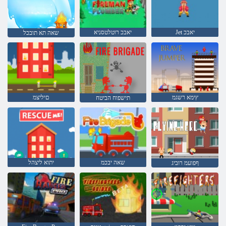
Jet יאבכ
יאבכ רוטלטסניא
שאה תא תובכל
ץימא רשגמ
םיליצמ
תישפוח הביטח
שאה יבכמ
יתוא ליצהל
ףפועמ רוביג