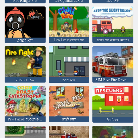
שא יבכמ
אטב guinxu םיאבכ
Fire Ranger Pro
טקשה חצורה תא רוצע
Liro Lite תא םיפיצקמ
.ןודא ליִצַהְל
SIM Rive Fire Drive Drive
שאב םחליהל
שא יבכמ
!יתוא לצה
Paw Patrol: סרית ילצ לש הפורטסטק
!םיצלחמ