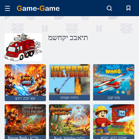
תיאבכ יקחשמ
םימ יפנכ
ךותיה תפותה
שא יוביכ רוניצ
יאבככ דבוע :יבבוא
Rescue Rush - רעי תופירש
Rush: Wildfire הלצה