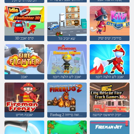
הכיסנה תריט יוקינ
םירוביג יטיס יטיק
3D קרס יאבכ
שא יוביכ וגל
יאבכ לש הלצה ךובמ
יאבכ לש הלצה ךובמ
יאבכ
ריעב הלצה יוביכ תויאשמ יקחשמ
Firebug 2 לש םיללמואה םייחה
יאבכה ףוריט