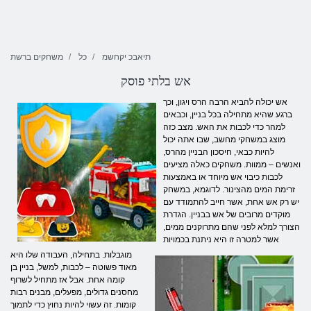
תיאבכ יקחשמ
כל
משחקים ברשת
אש בלתי פוסק
אש יכולה להביא הרבה הרס ויגון, וכך
ברגע שהיא מתחילה בכל בניין, וכבאים
למהר כדי לכבות את האש. מצב כזה
מוצג במשחקי מחשב, שבו אתה יכול
להיות כבאי, חיסכון הבניין מהרס,
ואנשים – ממוות. משחקים כאלה מציעים
לכבות כיבוי אש מיוחד או באמצעות
זרימת המים מהצינור. לדוגמא, במשחק
יש רק אש אחת, אשר חייב להתמודד עם
מוקדים מרובים של אש בבניין. הגדרת
הצורך למלא לפני שהם מתרוקנים ממים,
אשר למטרה זו היא ניתנת בכמויות
מוגבלות. בתחילה, העבודה שלו היא
מאוד פשוטה – לכבות, למשל, בניין בן
קומה אחת. אבל אז מתחיל לשרוף
מחסנים גדולים, מפעלים, מבנים רבות
קומות. זה עשוי להיות נחוץ כדי לתמוך