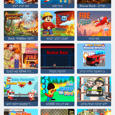
Rescue Rush - רעי תופירש
םימ יפנכ
שא יוביכ רוניצ
שא קמוס
יאבככ דבוע :יבבוא
Rush: Wildfire הלצה
שא יוביכ תיאשמ ץוליח תגיהנ
תיניערג הבהל
שא תעינמ EP44 יתק תקונית
ילש יוביכה תנחת םלוע
ASMR שא דגנ םימ
קוניתל יטסטנפ הלצה תווצ