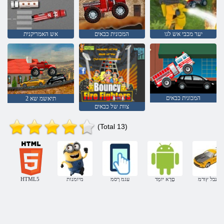
יער מכבי אש לגו
המכונית כבאים
אש האמריקנית
המכונית כבאים
2 תיאשמ שא
צוות של כבאים
(Total 13)
םינבל ץורמ
םָדָא יּומְד
עגמ ךסמ
מיומנות
HTML5