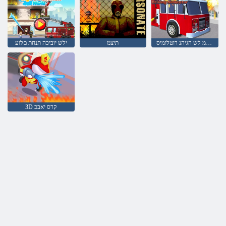
שא יוביכ תיאשמ לש הגיהנ רוטלומיס
תיצמ
ילש יוביכה תנחת םלוע
3D קרס יאבכ