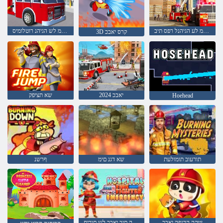
שא יוביכ תיאשמ לע הגיהנל רפס תיב
שא יוביכ תיאשמ לש הגיהנ רוטלומיס
3D קרס יאבכ
2024 יאבכ
שא תציפק
Hoehead
תורעוב תומולעת
שא דגנ םימ
ףרשנ
ןטקה הדנפה יאבכ
םילוחה תיב יאבכ לש םוריח