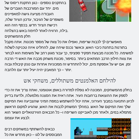
בהתקנים נוספים - כגון התקנת ריסוס של
מים. יחד עם המורכבות הגוברים של
העבודה מציעה גישה למאפיינים
משופרים של הגיבור, עדכון הציוד שלה,
רכישת הציוד חדש. בכסף הזה הוא
בילה, הרוויח לאחר לחימה באש בהצלחה.
חלק מהמשחקים
מאפשרים לך לכבות שריפות, ואפילו את כל צוות של מספר מכונות. אתה מקבל
בתורנות בתחנת כיבוי האש, וכאשר נכנס שיחה שם, להחליט איזה טכניקה לשלוח
למשימה. כל מכונה מבצעת תפקיד ספציפי, כך עבור מגוון רחב של משימות הוא לבחור
את צוות חילוץ הרכב המתאים ביותר. בסיפור, מכונת משחק מכבה את האש די הרבה
זמן. אם יש על אספקת מים, יכול להתחדש זה ממכוניות אחרות עם טנק קיבולת גבוה
יותר – כך המאבק יהיה יעיל יותר עם הלהבה.
להילחם האלמנטים משתוללים, משחקי אש
בחלק מהמשחקים, המכונה לא נופלת למדורה באופן אוטומטי, ואתה צריך את זה כדי
לספק את ההוצאות ברחובות העיר. אתה ראית את הסצנה מלמעלה, ולדעת בדיוק
לכיוון התנועה במבוך העירוני, אתה יכול להשתמש במפת המיני שהצביעה ואת המיקום
שלך ואת המיקום של האש. במהלך המשחק לכבות את האש, שהגיע למקום הראשון
מתמלא במים, ולאחר מכן לאובייקט השריפה ו– כל
הכבאים הווירטואליים השאר הוא
לבצע את עצמם.
כבאים להשתתף במשחקים רבים
המבוססים על לגו – כאן מחדש את כל