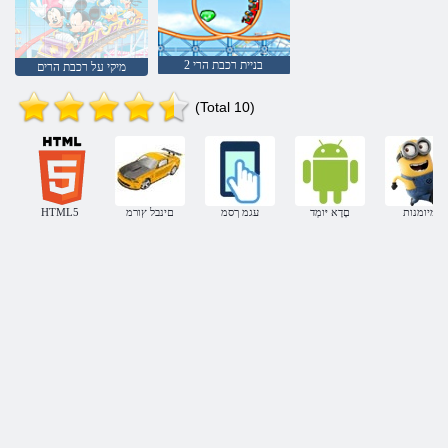
בניית רכבת הרי 2
מיקי על רכבת הרים
(Total 10)
מיומנות
םָדָא יּומְד
עגמ ךסמ
םינבל ץורמ
HTML5