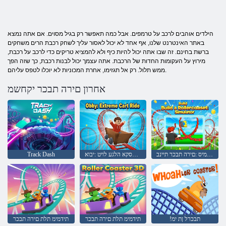
הילדים אוהבים לרכב על טרמפים. אבל כמה תאפשר רק בגיל מסוים. אם אתה נמצא
באתר האינטרנט שלנו, אף אחד לא יכול לאסור עליך לשחק רכבת הרים משחקים
ברשת בחינם. זה שבו אתה יכול להיות כיף ולא להמציא טריקים כדי לרכב על רכבת,
מירוץ על העקומות החדות של הרכבת. אתה עצמך יכול לבנות רכבת, כך שזה הפך
ממש תלול. רק אל תגזימו, אחרת המכוניות לא יוכלו לטפס עליהם.
אחרון םירה תבכר יקחשמ
רוטלומיס :םירה תבכר תיינב
םירטסקא הלגע לויט :יבוא
Track Dash
!תבכרל ןת ימ
תידמימ תלת םירה תבכר
תידמימ תלת םירה תבכר