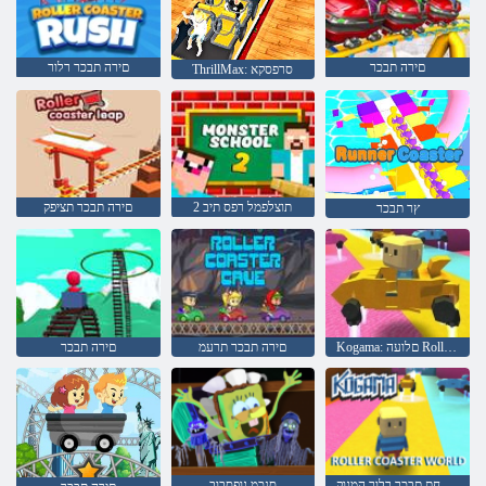
םירה תבכר
םירה תבכר רלור
ThrillMax: סרפסקא
2 תוצלפמל רפס תיב
םירה תבכר תציפק
ץר תבכר
Kogama: םלועה Rollercoaster
םירה תבכר תרעמ
םירה תבכר
םלועה תיתחת תבכר רלור המגוק
סנכמ גופסבוב