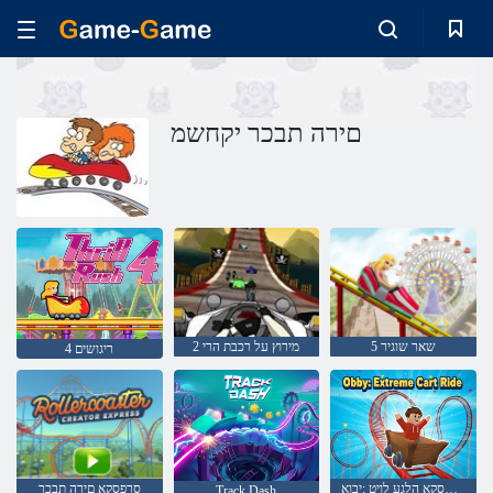
םירה תבכר יקחשמ
5 שאר שוגיר
מירוץ על רכבת הרי 2
ריגושים 4
םירטסקא הלגע לויט :יבוא
סרפסקא םירה תבכר
Track Dash