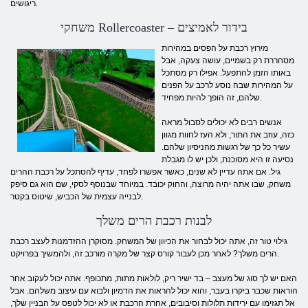
ריגושים.
משחקי Rollercoaster – בידור לאמיצים
מירוץ רכבת על הפסים במהירות
מסחררת רק בשמיים, עושה צעקה, אבל
באותו הזמן להתפעל. אפילו רק מסתכל
על המהירות שבה נוסע לרכב על הפנים
שלהם, זה הופך להיות מפחיד.
אנשים רבים לא יכולים לסבול מראה
כזה, עוזב את התור, ולא העז לחוות מגוון
עשיר כל כך של רגשות מהניסיון שלהם.
נסיעה זו היא מסוכנת, ולכן יש לו מגבלת
גיל. אם אתה עדיין לא שנים, כאשר אפשרו לפחד, עדיף להסתכל על רכבת ההרים
משחק, שבו אתה יהיה מרוצה, והחוק יכובד. במיוחד שבנוסף לסקי, שם הוא גם סיפק
לבנייה עצמית של הכביש, שיטוס בקטר.
לבנות רכבת הרים משלך
גילוי טור זה, אתה יכול לבחור את הכיוון של המשחק. מסוקרן ההזדמנות לעצב רכבת
הרים משלך? לאחר מכן לעבור קורס קצר של מקרה מורכב זה, ולהמשיך בפרויקט.
האם יש לך סוג של מעצב – בד ישיר ריק, לולאות מתות, מתכופף. אתה יכול לעקוב אחר
הוראות שכבר ביקרו בעבר, והוא יכול להראות את הדמיון ולבוא עם עיצוב משלהם. אבל
אל תגזימו עם ירידות תלולות וסיבובים, אחרת הרכבת או לא יכול לטפס על הבניין שלך,