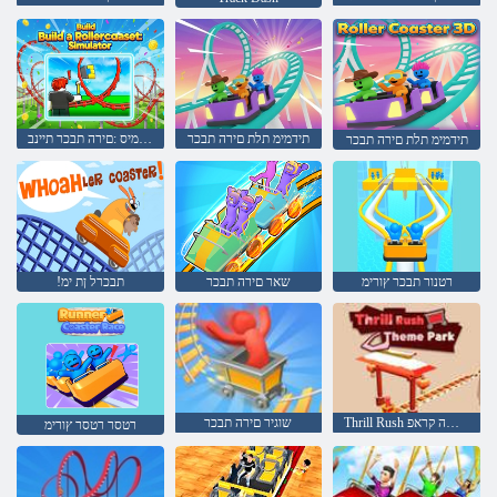
תידמימ תלת םירה תבכר
רוטלומיס :םירה תבכר תיינב
תידמימ תלת םירה תבכר
רטנור תבכר ץורימ
שאר םירה תבכר
!תבכרל ןת ימ
Thrill Rush םיעושעשה קראפ
שוגיר םירה תבכר
רטסר רטסר ץורימ