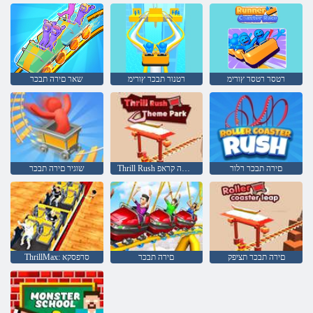
רטסר רטסר ץורימ
רטנור תבכר ץורימ
שאר םירה תבכר
םירה תבכר רלור
Thrill Rush םיעושעשה קראפ
שוגיר םירה תבכר
םירה תבכר תציפק
םירה תבכר
ThrillMax: סרפסקא