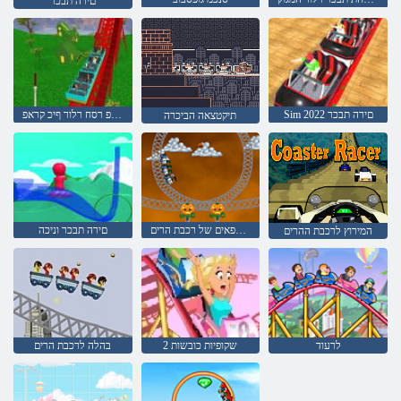
םירה תבכר
Sim 2022 םירה תבכר
םיטשפ רסח רלור ףיכ קראפ
תיקטצאה הביכרה
רוחות רפאים של רכבת הרים
םירה תבכר וניכה
המירוץ לרכבת ההרים
לרעוד
שקופיות כובשות 2
בהלה לרכבת הרים