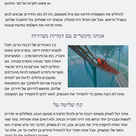
או פשוט תקרוס אל תוך התהום.
להחליק את השקופית תיראה כמו טיול משעמם, וזה לא כמו התיירים שבאים לכאן
בשביל הריגוש. אבל אם הטיול היה מוצלח, אנשים יהיו שמחים, וכל התגובה שלהם,
אתה תראה את השלמת נסיעות קטנות.
אנחנו מקשרים עם דמויות מצוירות
בין האוהדים של רכבות הרים, תוכל
למצוא דמויות דיסני, ובפרט מיקי מאוס
וחבריו, כמו גם פיניאס ופרב – הממציאים
האלה חסרי מנוחה וחסרת מנוחה. הם
החליטו ליצור אטרקציות בידור מכשיר
מקוריות ודמיינו לעצמם להיות מהנדסים
ומעצבים גדולים. לדעת איך לעתים
קרובות שניהם להסתבך עם ההמצאות
שלהם, מחשש לחייהם של תיירים. אם
אתה לא רוצה אותם כדי להפחיד את האנשים, לעזור להם להתמודד עם המשימה.
קח שליטה על
אתה יכול לשחק משחקי רכבת הרים ולנהל תחבורה מטעם הנהג. מסלולים אי סדרים
לעשות עצבניים יותר ונחשו מה יהיה הפנייה הבאה, ולא רואים אותו אמיתית. צעד שגוי
אחד ואתה להקפיץ מייד את הכביש. ובכן, זה רק משחק, והדבר הכי גרוע שיקרה הוא
הסוף של המשחק. אבל אתה תמיד יכול להתחיל מחדש וכן הלאה עד אז, אלה עד
שעברו בהצלחה את כל הדרך.