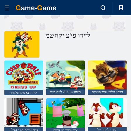
ליידו פי'צ יקחשמ
זיכרון אלווין והצ'יפמנקס
תיפוקש 2021 ליידו פי'צ
לייד דנא פי'צ תלמש
המיני צ'יפ ודייל
צ'יפ ודייל: פקחי הצלה
צ'יפ ודייל בגן השף