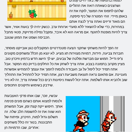
לצפות בתנועות של בעלי חיים קטנים
ושחצנים כשאתה רואה את הרגליים
שלהם לתפוס את המוצר, לוקח את זה
באופן מיידי. זוהי המטרה של כיף סיפקה.
הם מאוד זריזים ואתה צריך לנצח אותם
במהירות, כדי שלא להשאיר ללא סועדי ארוחת ערב. כנשק יהיה לך בועות אוויר, אשר
צריך להיות מופנות לחוטף. אם מראה הוא לא איבד, ומקבל נפילה מדויקת, סנאי מחבל
הכביסה ושמט את המזון שנגנב.
זה הפך להיות משחקי שחקני הצעה סטנדרטיים המקובלים כגון אובייקט מוסתר,
חוברות צביעה, חידות, דמויות מצוירות תג מציע. לא יוצא מן הכלל ומשחקים מקוונים
צ'יפ ודייל. חמוש עם מברשת ופלטה של ​​צבעים, יש לך הישג חדש בדמיון וזיכרון טוב.
מציץ מקרוב בתמונה בצבע, אתה צריך לשחק את כל החלקים בדיוק כמו המקור. אבל
אתה תמיד יכול ליפול על גב העבודה ולנסות להפוך את עצמך להמחיש אפשרות
מעניינת. אם פתאום נראה תוצאת משביעת רצון, אתה תמיד יכול להתחיל את התהליך
שוב ולהביא אותו לשלמות. אתה יכול לעשות ניסיונות רבים ככל שאתה צריך, זה לא נייר
שידבק בשימוש ותיקונים התכופים.
עכשיו, זוכר, שבו אותו פרקי האצבעות
ולנסות למצוא אותם כשהם פונים פנימה
אותך. חיפוש ייקח קצת זמן, אבל המשחק
הוא שווה את זה לתשומת הלב שלה. זה
תשלום גדול למוח, הזיכרון, ופיתוח של
התבוננות. בטור זה כולל משחקים
אחרים, שבו הדמויות הן: