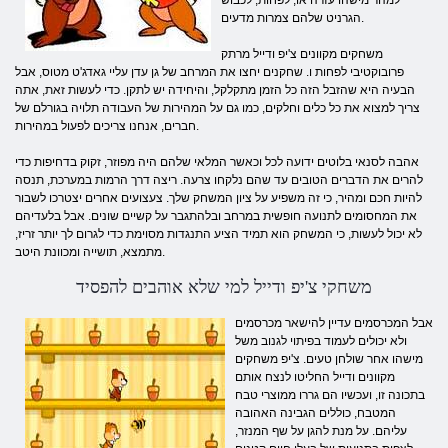
הגרניט שלהם צמרות מדעים.
משחקים מקוונים צ'יפ ודייל מרתק
פרובוקטיבי לפחות ו. שחקנים יחצו את המרחב של גן עדן עליי גאדג'ט מטוס, אבל
הבעיה היא שהזבל הזה כל הזמן מתקלקל, והיחידה יש ​​לתקן. כדי לעשות זאת, אתה
צריך למצוא את כל כלים וחלקים, כמו גם על המהירות של העבודה תלויה בגורלם של
חברים, אנחנו צריכים לפעול במהירות.
אהבה לסנאי בלוטים ידועה לכל וכאשר המלאי שלהם היה מפוזר, זקוק בדחיפות כדי
להרים את הדברים הטובים עד שהם נלקחו צרעה. ריצה דרך הרמות במערכת, תנסה
להיות חכם ומהיר, כי זה משפיע על ציון המשחק שלך. צעצועים אחרים יצטרכו לשבור
את המחסומים לתנועה חופשית במרחב ובלהתגבר על קשיים שונים. אבל בלעדיהם
לא יכול לעשות, כי המשחק הוא תמיד הציע התנגדות מסוימת כדי לגרום לך יותר זריז,
מתמצא, תושייה ומכוונת היטב.
משחקי צ'יפ ודייל למי שלא אוהבים להפסיד
אבל המכרסמים עדיין להישאר מכרסמים
ולא יכולים לעמוד בפיתוי לגנוב משל
מישהו אחר שולחן טעים. צ'יפ משחקים
מקוונים ודייל החליטו לנצח אותם
בתכונה זו, ועכשיו הם גררו ממוצרי טבח
המטבח, כוללים הגבינה האהובה
עליהם. על מנת להגן על שף המנזר,