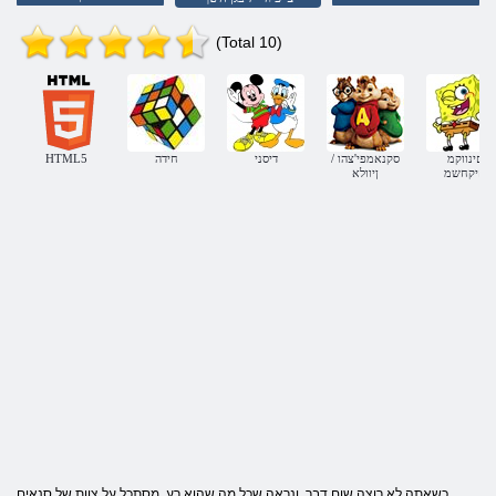
(Total 10)
םינווקמ
/ סקנאמפי'צהו
דיסני
חידה
HTML5
םיקחשמ
ןיוולא
כשאתה לא רוצה שום דבר, ונראה שכל מה שהוא רע, מסתכל על צוות של סנאים