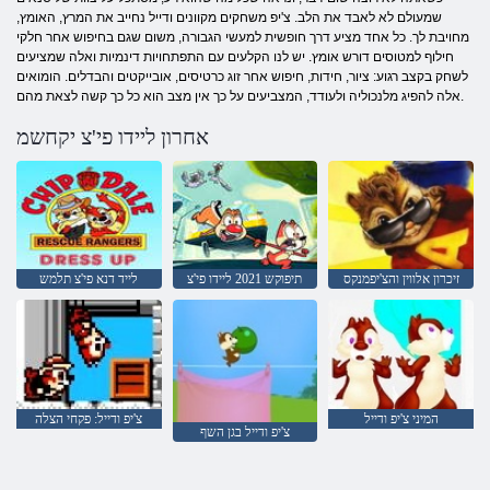
שמעולם לא לאבד את הלב. צ'יפ משחקים מקוונים ודייל נחייב את המרץ, האומץ,
מחויבת לך. כל אחד מציע דרך חופשית למעשי הגבורה, משום שגם בחיפוש אחר חלקי
חילוף למטוסים דורש אומץ. יש לנו הקלעים עם התפתחויות דינמיות ואלה שמציעים
לשחק בקצב רגוע: ציור, חידות, חיפוש אחר זוג כרטיסים, אובייקטים והבדלים. הומואים
אלה להפיג מלנכוליה ולעודד, המצביעים על כך אין מצב הוא כל כך קשה לצאת מהם.
אחרון ליידו פי'צ יקחשמ
זיכרון אלווין והצ'יפמנקס
תיפוקש 2021 ליידו פי'צ
לייד דנא פי'צ תלמש
המיני צ'יפ ודייל
צ'יפ ודייל: פקחי הצלה
צ'יפ ודייל בגן השף