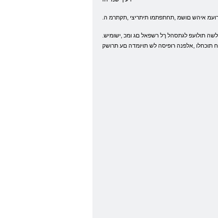
ררועמ איהש םושמ ,תחתפתמו תיתריצי ,תקתרמ ה
.רומוה ידי לע םידליל ןבומ ,דסח אלמ אוה ףיכה .םיפאוש םירוהה לכ המ הזו ,תונוש תויונמוימ לש חותיפל םורתל ףיכ םה .רבכעה​​ לש הטילשה תולועפ לגתסהל ךל רשפאל םג ומכ ,ישומיש
דח תוכחלו ,אלפנה רופיסה לש תויומדה םע תרושק