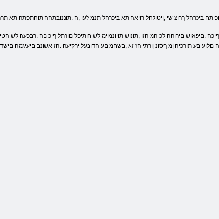
וכיתח ביכרהל ךרוצ שי ,ןיטולחל רויאה תא ביכרהל תנמ לעו ,ה .תוננובתהה תוחתפתה תא ת
ה םלוע םע תורכיה ןמ ףסונ ןורתי הז זא ,בשחמ םע הדובעל ירקיעה .הז אשונב םיעיגמה םיש