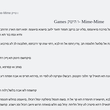
םינווקמ םיקחשמ Mime-Mime ו טייק
Games ו היטק- Mime-Mime
צעל םירבח םיאיצממ ,םליג ינב ברקב תומוד תועד ילעב םישנא םיאצומ .יפוא רזומ הארנ הרוחב
.ותיא ונמז בור תא
.Mime-Mime םיקחשמ היטק תא ףי
.םותכ וא קסרפא 
.Mime-Mime -ו Katya קחשמה לש אבה בל
 תוארלו דחא סיטרכ לע ץחל הליחת .ץחל םגו הלש םואתה הרוש וזיאב רוכזל וסנ וישכע .קחש