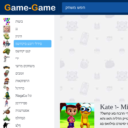
בועות
נג
היגיון
םידלי רובע םיקחשמ
קנט יקחשמ
ירי
משחקים מרוצי
זומבים
הרפתקאות
כדורגל
NinjaGo וגל
ספיידרמן
אסטרטגיה
?ףיכ תצק תושעל הצור .תיתודידי הרבח םע קחשל Mime-Mime -ו Katya םניח םינווקמ םיקחשמ חו ?םולחל בהואש קנע לוגס בנרא אוצמל לוכי התא דוע הפיא .ינוימד דידי אוה לבא ,םיריבס תולובגל
הָמָחלִמ
הו ,הטמל םייסיסע .ףיכה ךלהמב חתפל
ז יסיטרכו םילזאפ םג
ףָלַצ