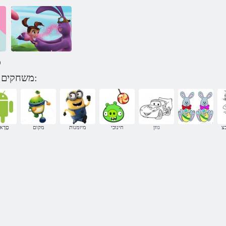
)
Kate & MIM-
משחקים המימ-המימו היטק לפי קטגוריה:
MIM םילדבהו
העיבצ
צ
גוון
חינוכי
מיומנות
מקום
םָדָא 