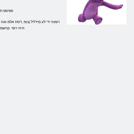
.ספיספ ת
היהי רופי .קחשמ