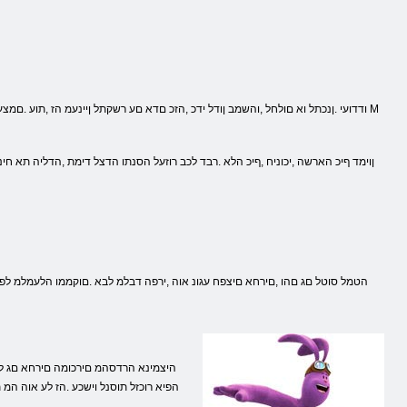
ודדועי .ןנכתל וא םולחל ,והשמב ןודל ידכ ,הזכ םדא םע רשקתל ןיינעמ הז ,תוע .םמ
הפיא רוכזל תוסנל וישכע .הז לע אוה המ