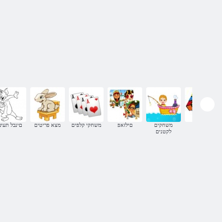
חידה
משחקים
םילזאפ
משחקי קלפים
מצא פריטים
םינבל תעיב
לקטנים