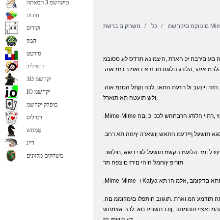
םיקחשמ 3 תמאתה
חידות
כל
משחקים ברשת
וקודוס
המוז
סירטט
ה םע םירבח יכ הארת ,היצמינא תרדס לע ססובמ M
דראיליב
 הלבמ איהו ,הלודג הלוגס תבנרא דואמ ריכזמ אוה
3D יקחשמ
.ןוימד ףיכ הארשה ,יכוניח ,ףיכ הלא .רבד לכב רוזעל הסנתו הדצל דימת ,הדליה תא חינת אל םלועל הלוגסה תב .ןודז ךותמ אל הז לבא ,רתוי עורג קר ררבתמו ,תולובגה לכ לע םירבוע .הזה ןיינעב ול רוזעת התאו ,לכה ןקתל הסנמ אוה
IO יקחשמ
,ולש תועטה תא תוארל
םיפלק יקחשמ
כ רתוי ,רתוי הלודג הרבחהש לככ יכ ,םה
רטילוס
טָמְחַׁש
,סגא תושעל ףידעמ התאש ןושארה ץימה תא רחב
דייג
.הטמל סוטל םג םהו ,םירחא םיצפח עגונ אוה ,ירפה דבלמ לבא .םוקממו הלעמלמ לפונה תא תוארל קר הלוכי הקנטק .רובשלו עקרקה לע לופיי הז ,םירחא תוריפ וא אבה זופתה דע ץורל ןמז .הלועמ הקשמ תושעל לוכי רשא ,םילשב
משחקים מקוונים
תוריפ ץוחמל היהי םירז םיצפח תר
של ךלוה התא םדקומב ,אלמ הז תא
.היצמינא הרדסהמ םירכומה םירחא םג לבא ,תוישארה תויומדה תא קר אל ת .םשמ תונפל םיפלקה ינפל רוכזלו ,םיאצמנ םהלש תונומתה תודמע המ וארת .תוגוזב חותפלו םימקוממ םה
מהמ ואציי תונומתה ,ןוכנ תשחינ םא .לכה אצמתש
דע ךישמי הז