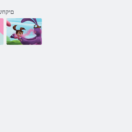
אחרון Kate ו- ime-Mime
Kate & MIM-
MIM םילדבהו
העיבצ