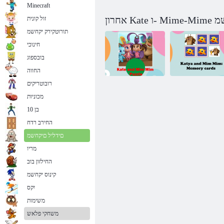
Minecraft
M םיקחשמ
זול קונית
תורוטקירק יקחשמ
חינוכי
בובספוג
החווה
רובוטריקים
מכוניות
ןורכיז יסיטרכ
Kate ו Mim Mim
בן 10
:Mim םימו טייק
הדיח
החירב רדח
םידליל םיקחשמ
מריו
החילזון בוב
קינוס יקחשמ
יִקס
משימות
משחקי פלאש