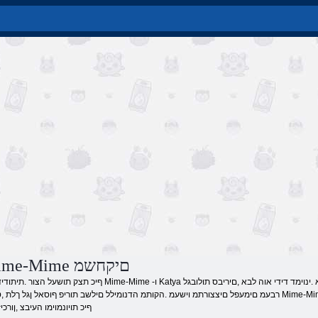
Kate ו- Mime-Mime םיקחשמ
רבעמ םימעפל םיצצורתמ וישעמ .הקותמ הדנומילל םילשב תוריפ ףוסאל ןגל ךלת ,טייק הדליה תאו ותא Mime-Mime לס םע םתוא סופתל חילצמ ישוקב ולש הרבח
ףיכ תויונמוימו העיבצ ,ןורכי