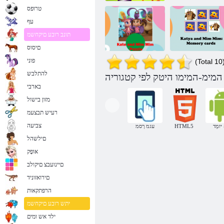
טרופס
עף
תונב רובע םיקחשמ
םיסוס
פוני
(Total 10
להתלבש
ןורכיז יסיטרכ
Kate ו Mim Mim
בארבי
:Mim םימו טייק
הדיח
מזון בישול
רעיש תבצעמ
צביעה
יּומְד
HTML5
עגמ ךסמ
םילשהל
אּופָק
םיינועבצ םיקולב
םירואזוניד
הרפתקאות
יתש רובע םיקחשמ
ילד אש ומים