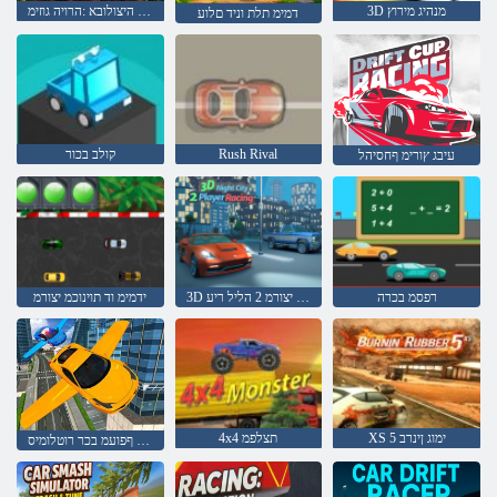
3D מנהיג מירוץ
וניד לש היצולובא :הרויה גוזימ
דמימ תלת וניד םלוע
Rush Rival
קולב בכור
עיבג ץורימ ףחסיהל
רפסמ בכרה
3D ןקחש יצורמ 2 הליל ריע
ידמימ וד תוינוכמ יצורמ
XS 5 ימוג ןינרב
4x4 תצלפמ
דמימ תלת ףפועמ בכר רוטלומיס