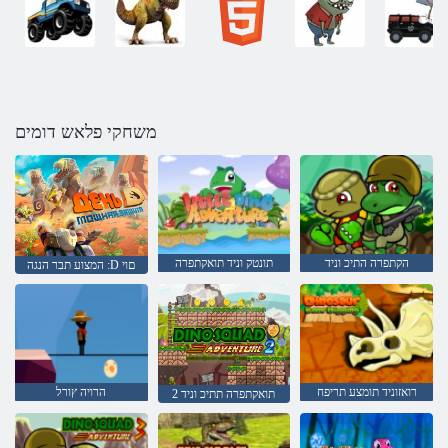
משחקי פלאש דומים
הקתפרה התיכ וניד
תונטק וניד תואקתפרה
המצוע תבר הנגה :D םוי
רואזוניד תומצע תריפח
הרויה ץורל
2 תואקתפרה תתיכ וניד