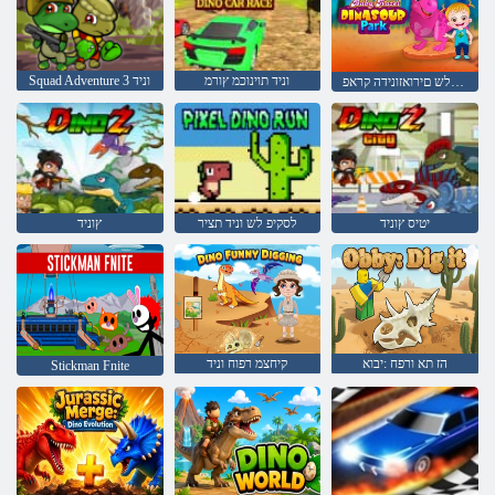
וניד תוינוכמ ץורמ
Squad Adventure 3 וניד
זול יבייב לש םירואזונידה קראפ
יטיס ץוניד
לסקיפ לש וניד תציר
ץוניד
הז תא ורפח :יבוא
קיחצמ רפוח וניד
Stickman Fnite