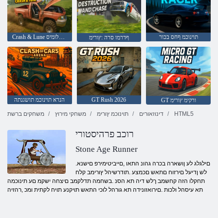
תוינוכמ ףחס בכור
Crash & Lune רוטלומיס בכר רוטלומיס
ףדרמו סרה :ץורימ
GT Rush 2026
הנרא תוינוכמ תושגנתה
GT ורקימ ץורימ
HTML5
דינוזאורים
תוינוכמ ץורימ
משחקי מירוץ
משחקים ברשת
רוכב פרהיסטורי
Stone Age Runner
.םילגלג לע ןושארה בכרה גהונ התאו ,םייביטימירפ םישנא
לש ןדיעל םירזוח םתאש םכמצע .תודרשיהל ץורימב קלח
תחקלו הזה קחשמב ךלש דיה תא הסנ .בשחמה תדלקמב םיצחה ישקמ םע תינוכמה
תא עיסהל ולכות .םירואזונידה תא גורהל לוכי התאש תויקנע תויח לקתית ומכ ,רהזיה