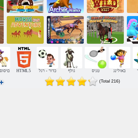
טסווק יברד םיסוס
ירמגל עורפ ברעמ
םיתשקה םחול
ץורמ
Rival Stars לש
םיסוס תציר
םיסוס ץורימ
םותר ץורמ
תואקתפרה
באולינג
טניס
גולף
כדור - רגל
HTML5
םיסוס 
(Total 216)