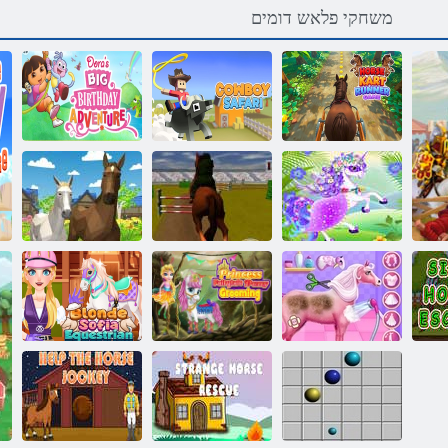
משחקי פלאש דומים
הרוד לש הלודגה
םיסוס טרק ץר
תדלוהה םוי
קחשמ
םירקוב יראפס
תאקתפרה
3d םיסוס
קוניתל ןרק דח
תחפשמל םייח
שבלתהל
3d ץפוק סוס
ילעב רוטלומיס
ש
הכיסנה סוס
הדגאהמ הכיסנה
תינידנולב היפוס
חופיט
ינופ חופיט
תיפוס