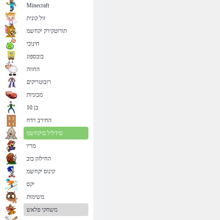
Minecraft
זול קונית
תורוטקירק יקחשמ
חינוכי
בובספוג
החווה
רובוטריקים
מכוניות
בן 10
החירב רדח
םידליל םיקחשמ
מריו
החילזון בוב
קינוס יקחשמ
יִקס
משימות
משחקי פלאש