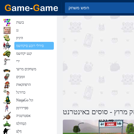
בועות
נג
היגיון
םידלי רובע םיקחשמ
קנט יקחשמ
ירי
משחקים מרוצי
זומבים
הרפתקאות
כדורגל
NinjaGo וגל
ספיידרמן
 מרוץ - סוסים באינטרנט
אסטרטגיה
הָמָחלִמ
ףָלַצ