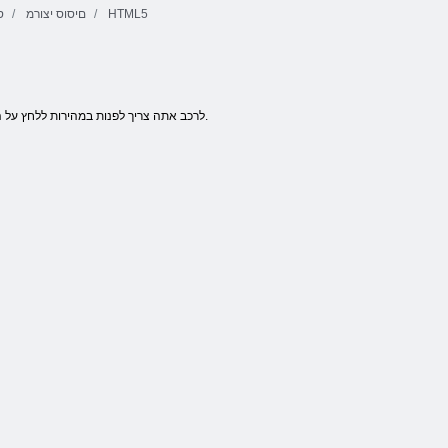
HTML5
םיסוס יצורמ
ס
The Horse
קו 98
רזומ םיסוס ץוליח
Jockey-ל רוזע
לרכב אתה צריך לפנות במהירות ללחץ על החץ שמאלה / ימינה.