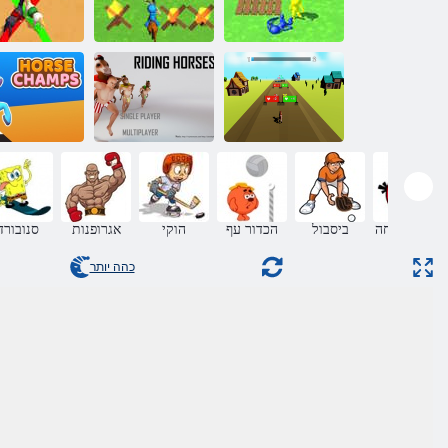
תשקו ץח יובואק
ר'צרא רפוס
הסרפ
םיהדמ ילש סוסה
םיסוס לע בכרל
יפולא סוס
קחרממ לחה
ביסבול
הכדור עף
הוקי
אגרופנות
סנובורד
כהה יותר