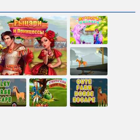
ילש הדגא
םיסוס לע
תודרשיה
דומח הווחב
הכיסנה סוס
יישמ סוס ל
םיסוס תחירב
ןודעומ
IPlayer: פידליטי: אבירים והנסיכה
החירב