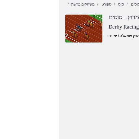
וסים
סּוס
ספורט
משחקים ברשת
מרוץ - סוסים
Derby Racing
9 רהרוהמ היילע