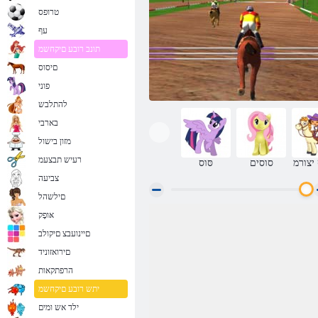
טרופס
עף
תונב רובע םיקחשמ
םיסוס
פוני
להתלבש
בארבי
מזון בישול
רעיש תבצעמ
יצורמ
סוסים
סּוס
צביעה
םילשהל
אּופָק
םיצפוק םיסוס יפולא
םיינועבצ םיקולב
םירואזוניד
הרפתקאות
יתש רובע םיקחשמ
ילד אש ומים