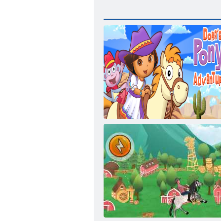
הרוד לש ינופה תאקתפרה