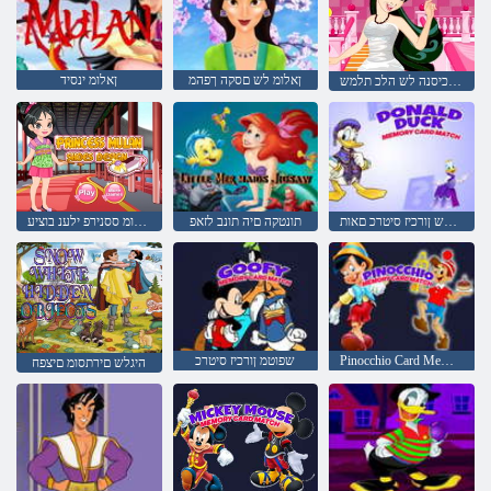
ןאלומ לש םסקה ךפהמ
ןאלומ ינסיד
ןאלומ הכיסנה לש הלכ תלמש
קאד דלנוד לש ןורכיז סיטרכ םאות
תונטקה םיה תונב לזאפ
ןאלומ ססנירפ ילענ בוציע
Pinocchio Card Memory Match
שפוטמ ןורכיז סיטרכ
היגלש םירתסומ םיצפח