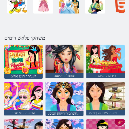
משחקי פלאש דומים
תידוסה הכיסנה
תמחולה הכיסנה
לוגנרתה תנש ןאלומ
תיתייסאה הכיסנה לש םסק ךפהמ
הכיסנה עבצ תציר
סאדבל המדא חופתמ תיתייסא הכיסנ