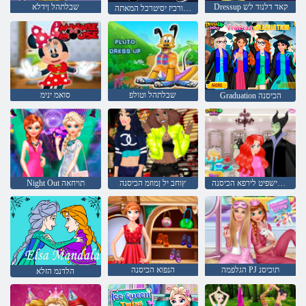
Dressup קאד דלנוד לש
שבלתהל ןידלא
סואמ יקימ לש ןורכיז יסיטרכל המאתה
שבלתהל וטולפ
סואמ ינימ
Graduation הכיסנה
רעיש ןולס םישפיט לירפא הכיסנה
ץוחב יל ןמוזמ הכיסנה
Night Out תויחאה
הגלפמה PJ תוכיסנ
הנפוא הכיסנה
הלדנמ הזלא