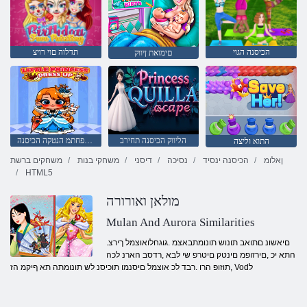
הכיסנה הגוי
תדלוה םוי רויצ
םימואת ןיווק
הליווק הכיסנה תחירב
תשפחתמ הנטקה הכיסנה
התוא וליצה
ןאלומ
הכיסנה ינסיד
נסיכה
דיסני
משחקי בנות
משחקים ברשת
HTML5
מולאן ואורורה
Mulan And Aurora Similarities
.םיאשונ םתואב תונוש תונומתבאצמ .גוגחלואוצמל ךירצ
התא יכ ,םירזופמ םינטק םיטרפ שי לבא ,רדסב הארנ לכה
,תוזופ הרו .רבד לכ אוצמל םיסנמו תוכיסנ לש תונומתה תא ףיקמ הז Vodל