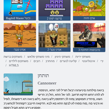
אדם וחווה
Ragdoll Master תא רובשל
2 םרעמ רפוס
אמיגו פנצ'ו 2
אמיגו פנצ'ו
3 םינכוסמה תוחוכה
משחקי יריות
משחקי היגיון
מיני משחקי פלאש
משחקים ברשת
יִרְי
אינטליגנטי
קליעה לנערים
מהחרב
רובים
משחקים לילדים
HTML5
תותחן
Cannoneer
.ביואה םילודגה םיניערגה רבעל תוריל לוכי התא ,הניפסה
לע לודג רוחש חדקא תרזעב .לוכי אל התא ,הזל ךכ הרישי
השיג ,םיחדינ תומוקמב ןמזה לכ רתתסמ ךלש ביואה .ךלש ביואה תא דימשהלו ,לופיל
וא ורבעי םה ,םוח םסוח לע לבקמ התא םא לבא .חדקאה תיינבב דקמתהל לכותש ךכ
,יפוסניא ךירצ התא תוביל רפסמ