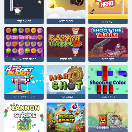
חתות שיא
סקנאד קורז
רוביג חתות
בצב הרית
לס חתות
Deluxe הרויה ידנק
תוירי עבצ
הנוכנ היירי
ידאב הטקר רפוס