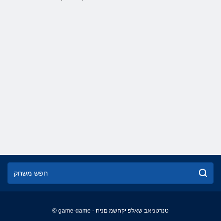
© game-game - טנרטניאב שאלפ יקחשמ םניח