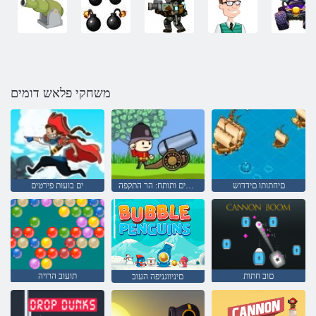
משחקי פלאש דומים
םיחתותו םידדוש
חיילים ותותח: הר התקפה
ים בועות פירטים
םוב חתות
תועוב הרויה
םיניווגניפה העוב