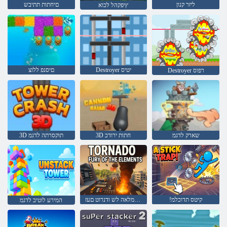
ליזר קנון
םיחתות תתיבש
ץיפקהל לכוא
Destroyer יטיס
םיסנפ ללוצ
Destroyer רפוס
שארק לדגמ
3D חתות ירודכ
3D תוקסרתה לדגמ
!קיטס תדוכלמ
םיטנמלאה לש ודנרוט םעז
המירע לוטיב לדגמ