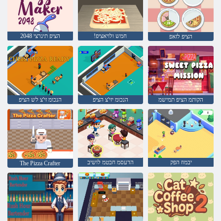
!חמש ולויאציפ
2048 הציפ תינרצי
הציפ לזאפ
הקותמ הציפ תמישמ
הנכומ יזי'צ הציפ
הנכומ זי'צ לש הציפ
יבמוז הפק
הדעסמ חבטמ לושיב
The Pizza Crafter