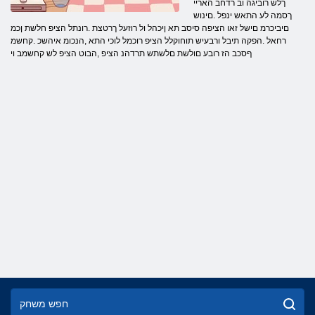
ךלש רוביגה וב רדחב האריי
ךסמה לע התאש ינפל .םינוש
םיביכרמ םישל זאו הציפה סיסב תא ןיכהל ול רוזעל ךרטצת .רונתל הציפ חלשת ןכמ
רחאל .הפקה תיבל ורבעיש תוחוקלל הציפ רוכמל לוכי התא ,הנכומ איהשכ .קחשמ
ףסכב הז רובע םולשת םלשתש תרדהנ הציפ ,הבוט הציפ לש קחשמב וי