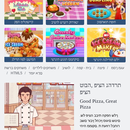
חופת תואתפוכ
קיישקלימ הפק
ינאירוק רועיש לושיב
םיקתממ תוגוע תינרצי
המיעט לפוו תדילג
ילש תודילגה תינרצי
עגמ ךסמ
פיצה
בית - קפה
לושיב
משחקים לילדים
משחקים ברשת
םָדָא יּומְד
HTML5
תרדהנ הציפ ,הבוט
הציפ
Good Pizza, Great
Pizza
.ךלש הפקה תיבב הציפ לש
םינוש םיגוס ןיכהל ןיבור םשב
רוחבל רוזעת ת .םקוממ היהי