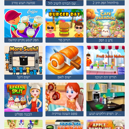
2 םילותחל הפק תיב
סמועה תעש ןמרב
םיפתתשמ הבורמ לושיב לול
רגרוב םוי
הפק יקסע ןוקייט קחשמ
ןדע ןג הפק
תוריפ ץימ תנוכמ
ישוס לזאפ
!ישוס דוע
המא םע לושיב :רפרפ דלוקוש תגוע
פופס העוגה טורקיה
הבננה ספליט