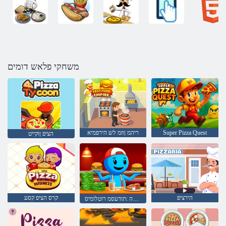
משחקי פלאש דומים
Super Pizza Quest
ריהמ ןוזמ לש הירפמיא
הציפ ןוקייט
הירציפ
קרס הציפ קסע
הציפו םירגרובמה :תודעסמ רוטלומיס