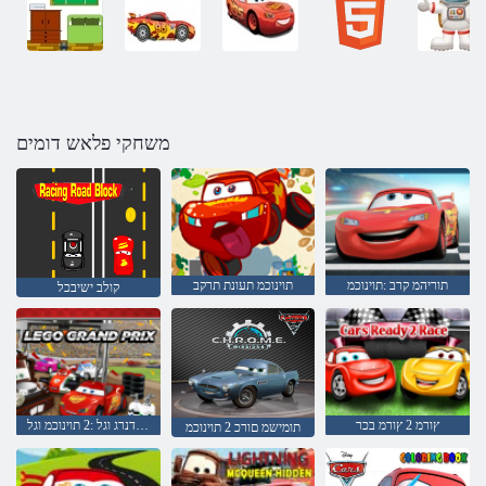
משחקי פלאש דומים
תוריהמ קרב :תוינוכמ
תוינוכמ תעונת תרקב
קולב ישיבכל
ץורמ 2 ץורמ בכר
ירפ דנרג וגל :2 תוינוכמ וגל
תומישמ םורכ 2 תוינוכמ