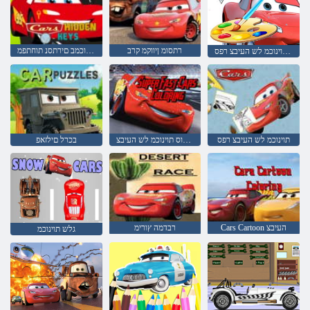
רתסומ ןיווקמ קרב
תוינוכמב םירתסנ תוחתפמ
ינסיד תוינוכמ לש העיבצ רפס
תוינוכמ לש העיבצ רפס
תוריהמ רפוס תוינוכמ לש העיבצ
בכרל םילזאפ
Cars Cartoon העיבצ
רבדמה ץורימ
גלש תוינוכמ