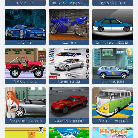
סרסור קלסי מריצה
תוינוכמ ףירש :העיבצ רפס
תוינוכמ :לזאפ
רנויט תרודהמ :Ride רוצ
אחד הכבוי
שד הכחול
כוונון עבור בנות
הסרסור מזראטי
סרסור הג'יפ שלי
לשדרג את הרכב שלך
סרסור שלי הצפע 3D
פרסם את המכונית שלך