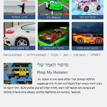
שלום רכב קיטי
הרוג - המלכות
ברק Makvin
סרסור רחוב מריצה
הכוונון BMW X6
הכוונון ייטנינג מקווין
HTML5
ןיווקמ קרב
כונון
תכנית
משחקים לילדים
משחקים ברשת
סרסור האמר שלי
Pimp My Hummer
.הלילסה םוחתב עודי ימלוע גתומ איה וז הנוכמ .הז
supercar רובע ידוחיי בוציע רוציל תונמדזהה תא ךל היה
.רתוי ירוקמ הז SUV לש בוציעה תא תונשל לוכי רשא ,ףוליח יקלח לש ןטק גולטק
םכתושר .בוציעה תא םימילשמ טלחהב ןנגוסמ גרוס םישדח םילגלג