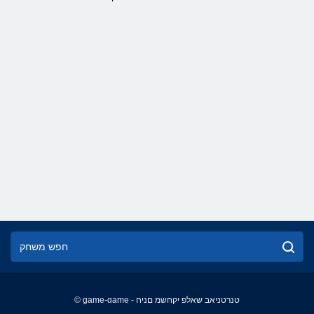
© game-game - טנרטניאב שאלפ יקחשמ םניח