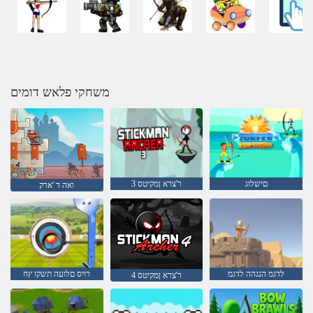
משחקי פלאש דומים
םישלוג
3 ר'צרא ןמקיטס
ואה ד 'ארק
לדגמ הנגהה לדגמ
רויס םלועה תשקו ץח
4 ר'צרא ןמקיטס