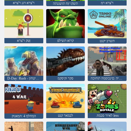
ר'צרא רמ
ר'צרא דגנ ר'צרא
תשקו ץח תושגנתה
קרוא תשילפ
ןטק ר'צרא
תשרב יקנט
יבמוז תודרשיה :םינכוסמה תוחוכה
סקר וקיסקמ
D-Day: Rush - מגדל ביטחון
.לאיור סבמוז less
לבמאר קנט
המחלמ 4 :המאגוק