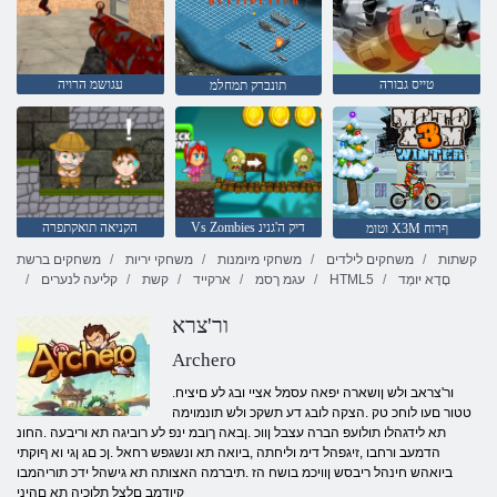
טייס גבורה
עגושמ הרויה
תונברק תמחלמ
Vs Zombies דיק ה'גנינ
הקניאה תואקתפרה
וטומ X3M ףרוח
קשתות
משחקים לילדים
משחקי מיומנות
משחקי יריות
משחקים ברשת
םָדָא יּומְד
HTML5
עגמ ךסמ
ארקייד
קשת
קליעה לנערים
ור'צרא
Archero
.ור'צראב ולש ןושארה יפאה עסמל אציי ובג לע םיציח
טטור םעו לוחכ טק .הצקה לובג דע תשקכ ולש תונמוימה
תא לידגהלו תולועפ הברה עצבל ןווכ .ןבאה ךובמ ינפ לע רוביגה תא וריבעה .החונ
הדמעב ורחבו ,זיגפהל דימ וליחתה ,ביואה תא ונשגפש רחאל .ןכ םג ןגי וא ףוקתי
ביואהש חינהל ריבסש ןוויכמ בושח הז .תיברמה האצותה תא גישהל ידכ תוריהמבו
קיודמב םלצל תלוכיה תא םהיני