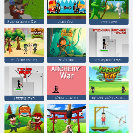
ירסינ'ג תוברק
ןוחטיבה הריטה 3D תדיחי ר' צרא
תשק תוטטק
ןווקמ ר' צרא ןמקיטס
תנגה ר'צרא
רַמ יבמוז תוריל גנוט
טנרטניאב ךלמה תשקו ץח
תותשקה תמחלמ
2 ר'צרא ןמקיטס