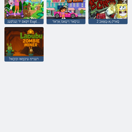
2 סָארק-ָא-טָאָאב
גניסַאר ןישַאמ ַארָאד
זיּפַאּפ יד ןעניֿפעג Explorer יד ַארָאד
רעניימ עיבמָאז ובובַאל