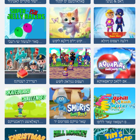
!רָאפ & ןעיצ
ּפַאלַאלמעּפ יס יקקוד
גנוריסַאּפ ּפישזד סוקריס לַאטיגיד
דלעה רעּפוס ןיוולַא
לרעטַאלפ טימ לצעק :שינעטער געזבָאל ליּפש ַיירֿפ ןיילנָא ליּפש
סרעסַאר ילעשזד שי-רעבי
ייטראפ ללַאב קרַאּפַאווקַא
רעדירב רעטוקס
רעּפוס גנורַאק ליּפש
שַאר טייקס ספרומס יד
זישזדנַאלַאשט דרָאבטייקס
ד 3 קרַאּפ רעסַאוו שַאר לליפו