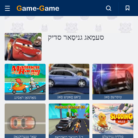
סעמַאג גניסַאר סדיק
טוסרעּפ סַאג
ןרָאצ םַאטש סַאג
מאַדמאַן ראַסינג
סלליה גנידעלס
שַאר טנערוקנָאק
ד 3 רענַאר רוָאקרַאּפ