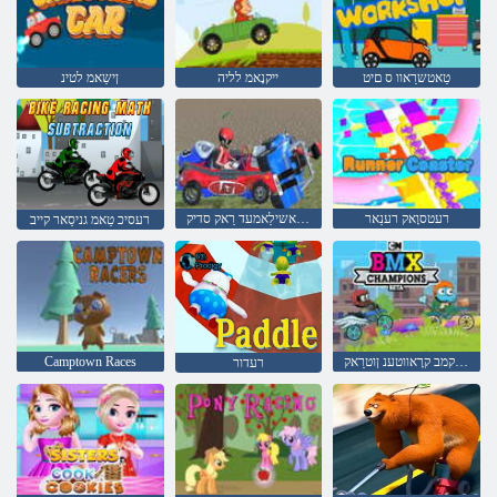
טַאטשרַאוו ס םיט
ייקנָאמ לליה
ןישַאמ לטינ
רעטסוָאק רענַאר
ןוטרַאק ןַאשילַאמעד רַאק סדיק
רעסיכ טַאמ גניסַאר קייב
אתיב סנָאיּפמַאשט סקמב קרָאווטענ ןוטרַאק
Camptown Races
רעדור