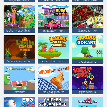
!ייג ָאגעיד ייג ויקסער דוָאר קעווַא רענאקירפא ס ָאגעיד
2 סָארק-ָא-טָאָאב
זיּפַאּפ יד ןעניֿפעג Explorer יד ַארָאד
גניסַאר ןישַאמ ַארָאד
רוָאקרַאּפ רעלשטילג ובובַאל
רעניימ עיבמָאז ובובַאל
טרַאקָאג ובובַאל
ַאטנַאס ּפילקקיק
!רעטסוָאק ןזָאל ַאהוו
יקַאפלדעוו