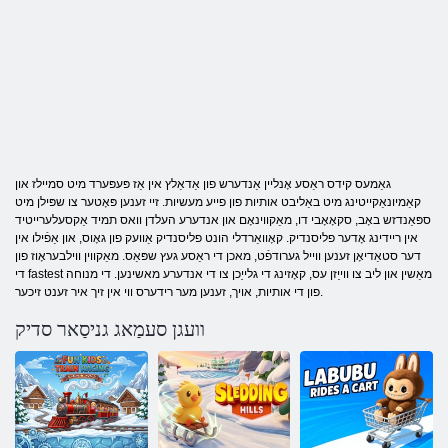
גאַמעס קידס ראַסע אָנליין אַנדערש פון אַדאַלץ אין אַז פּעפּערד מיט סמיילז און
קאַמיונאַקייטינג מיט באַליבט אותיות פון פייע מעשיות. זיי זענען פּאָטער צו שפּילן מיט
ספּאַנדזש באָב, סקאָאָבי דו, מאַקווינאָם און אנדערע העלדן וואס תמיד אַקסעלערייטיד
אין ריידינג אָדער פליסנדיק. קאָוואַרדלי הונט פליסנדיק אַוועק פון גאָוס, און אַפֿילו אין
דער סטאַדיאָן זענען ווייל גערודפֿט, מאכן די ראַסע געץ שפּאַס. מאַקווין ווילבעראָוז פון
די fastest מאַשין און ליב צו ווייַזן עס, קאָזינג די גלייַכן צו די אנדערע מאשינען. די מנוחה
פון די אותיות, אויך, זענען מער רידערס ווי אין זיך איר זענט זיכער.
וועגן סעמַאג גניסַאר סדיק