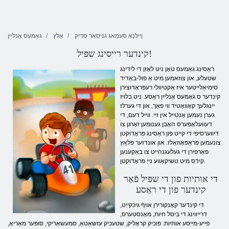
ןיילנָא סעמַאג גניסַאר סדיק
אַלץ
גאַמעס אָנליין
קינדער רייסינג שפּיל!
ראַסינג גאַמעס טאָן ניט לאָזן די לידינג
שטעלע, און צוזאמען מיט אַ פול-באַדיד
סימיאַלייטער איז אַקטיוולי רעפּראָדוצירן
קינדער ס גאַמעס אָנליין ראַסע. ניט בלויז
יינגלעך קאַוואַטיד ווי פאַך, און די גערלז
גערן נעמען אָנטייל אין זיי. ווייל דעם, די
דעוועלאָפּערס האָבן גענומען זאָרגן צו
דיווערסיפי די קייט פון ראַסינג פּראָדוקטן
צונעמען פּראַפּאָוזאַלז. און אונדזער פּלאַץ
פאַרפירן די געלעגנהייט צו באַקענען
קידס מיט טשיקאַווע נייַ פּראָדוקטן.
די אותיות פון די שפּיל פֿאַר
קינדער פון די ראַסע
די קינדער קאָנקורירן אויף גיכקייַט,
דרייווינג די ביסל חיות, מאָנסטערס,
פייע-מייַסע אותיות. פּוכיק קראָליק, שטעכיק עזשאַטאַ, סמעשאַריקי, סופּער מאַריאָ,