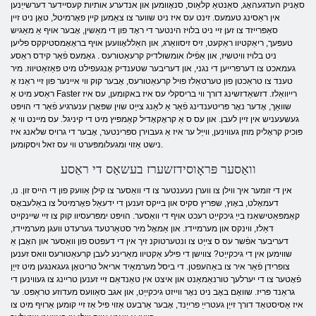
סאָניק העדגעהאָג, סאַנטאַ קלאַוס, סנאָוומען און אנדערע אותיות קעסיידער דערשייַנען
אין ראַסינג טעמעס. זינט עס איז ניט שווער צו צאַמען קיין פאָרמיטל, טאָן ניט זיין
סאַפּרייזד צו זען זיי ניט בלויז הינטער די ראָד פון די מאַשין, אָבער אויף אַ מאַגיש
טעפּעך, ריאַקטיוו ראַקעט, זיס זיסוואַרג, און האַללאָוועען אויף בראָאָמסטיקקס פליען
ניט בלויז וויטשיז, און אַפֿילו אומשולדיק קרעאַטורעס . גאַמעס פֿאַר קידס ראַסע
געמאכט צו דערפרייען די נגני, און דעריבער שטענדיק אָנגעפילט מיט פּאַזאַטיווז. מיר
טענד צו טראַכטן פון טערטאַלז פויל קרעאַטורעס, אָבער קוק ווי איינער פון זיי ראַנז אַ
ראַסע מיט אַ Faster רייוואַלז. דזשאַדזשינג דורך ווי בריסקלי עס איז באקומען, עס איז
שוואַך, אָדער נאָר פּריטענדינג פֿאַר אַ לאַנג צייַט שוין שפּאָרן ענערגיע פֿאַר די הויפּט
געשעעניש אין זיין לעבן. און עס ס אַ קראָקאָדיל קאַמפּיץ מיט די קיניגל. עס מיינט ווי אַ
פּוכיק קראָליק מוזן געווינען, ווייַל ער איז אַ געבוירן ספּרינטער, אָבער די גרויס שלאנג איז
נישט אַזוי ומגעלומפּערט ווי עס זאל ויסקומען.
וואַסער פּראָוסידזשערז בעשאַס די ראַסע
אין די זומער איך ווילן צו ווערן נעענטער צו די וואַסער צו קילן אַוועק פון די הייס זון. נו,
דעמאָלט, באָוץ, שפּריץ סקיס און בייקס זענען די ידעאַל פאָרמיטל צו באַלעבאָס
קאַמפּאַטישאַנז בייַ גיכקייַט רעכט אויף די וואַסער. הויפּט ימפּרעסיוו קוק צו זיי שיינקייט
דאַלז, ווינקס און מערמיידז. און אַמאָל מיר סטאַרטעד גערעדט וועגן מערמיידז,
דעריבער אפֿשר עס ס צייַט צו ונטערטוקנ זיך אין די דעפּטס פון וואַסער און האָבן אַ
שווימען אין די גיכקייַט? צווישן די פילע אַקטיוו מאַרינע לעבן קרעאַטורעס וואס זענען
צופרידן פֿאַר איר צו באַהעפטן. די ביסל מערמאַיד אריאל טריטאָן געגאנגען מיט זייַן
פֿאָטער צו די יערלעך טורנאַמאַנט און איצט אין טאַנדאַם זיי זענען טריינג צו געווינען די
גראַנד פּריז. שוואָם באָב ניט נאָר ווייזט גיכקייַט, און אגב סאַוועס מעדוזע טראַפּט. ער
איז אַסיסטאַד דורך זייַן געטרייַ פרייַנד, אָבער אַרבעט אַזוי פיל אַז זיי קומען אַרויף מיט צו