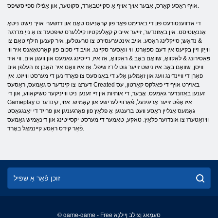
אויף ראַסע קאַרס, אָבער אויך אויף אַ סקייטבאָרד, סקוטער, און אַפֿילו ספּייסשיפּס.
די אַדווענטורעס פון די באַרימט פּאָר פון קראָניעס טאָם און דזשערי אויך נישט ניטאָ
אַננאָוטיסט. אין באַזונדער, זייער אייביק קאָלעקטיוו קיללערס שיפטעד צו אַ נייַ מדרגה
& נדאַש; סייקלינג ראַסע. אויב אינטערעסירט צו טרעטלען, איר קענען הילף טאָם צו
ווייַזן זיין בקיעס אין דעם ספּאָרט, ווי וואַסער סקיינג. אויב די סכום פון קאַרטאָאָנס איר ווי
פּאַסירונג & לאַקוואָ, שוואָם באָב & ראַקוואָ, אַז איז, רייסינג גאַמעס און וועגן אים. ווי איר
וויסן, שוואָם באָב איז נישט זייער גוט לידז שיפל. אַז איז וואָס איר האָבן צו העלפן אים
פאָרן די וויינדינג וועג און זאַמלען אַלע די באָנוסעס צו פאַרדינען די מערסט ווייזט. אין
דערצו צו קינדער ס גאַמעס, ראַסעס Created באזירט אויף די פאָלקס קאַרטון, עס
זענען באַזונדער גאַמעס. אָבער, די אותיות אין זיי זענען ניט ווייניקער טשיקאַווע, און די
Gameplay איז אָפֿט זייער אָריגינעל, פֿאַרוויילערישע און קאָמיש. אזוי, קינדער ס
גאַמעס אָנליין ראַסע וועט ברענגען אַ פּלאַץ פון פאַרגעניגן און פרייד די יאַנגגאַסט
וויזאַטערז צו אונדזער פּלאַץ. טאקע, טאָמער די מערסט יקסייטינג און דינאַמיש גאַמעס
פֿאַר קידס ראַסע קיינמאָל באָרד.
© game-game - Free סעמַאג ןצילב ןיילנָא