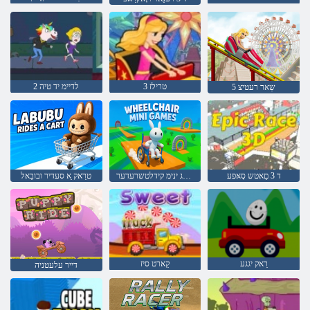
טרילז 3
2 לדיימ יד טיה
5 שַאר רעטיצ
ד 3 םַאטש סָאּפע
סעמַאג ינימ קידלטשרעדער
טרַאק ַא סעדיר ובובַאל
רַאק יגגע
קַארט סיז
דייר עלעטניה