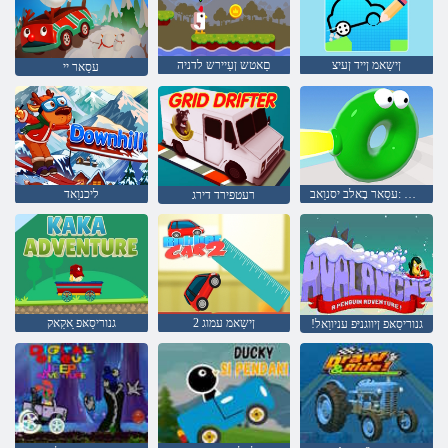
ןישַאמ ןייד ןעיצ
םַאטש ןעַיירש לדניה
עסַאר יי
סרָאק גנורעטש :עסַאר בָאלב יסנוַאב
ליכנוַאד
רעטפירד דירג
2 ןישַאמ עמוג
גנוריסַאּפ ַאקַאק
!גנוריסַאּפ ןיווגניּפ עניווַאל