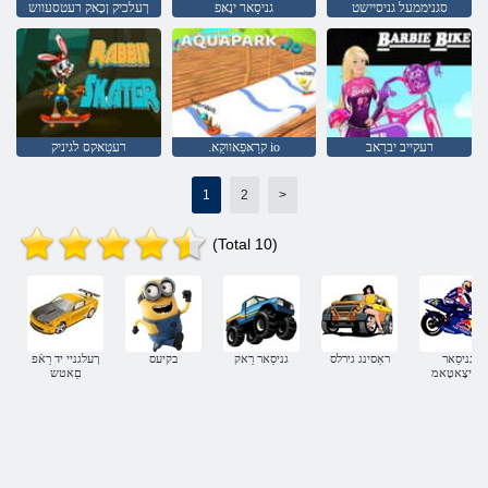
גניסַאר ינָאּפ
ךעלכיק ןכָאק רעטסעווש
סגניממעל גניסיישט
רעקייב יברַאב
.קרַאּפַאווקַא io
רעטַאקס לגיניק
1
2
>
(Total 10)
גניסַאר
ראַסינג גירלס
גניסַאר רַאק
בקיעס
ךעלגניי יד רַאֿפ
לקיצָאטָאמ
םַאטש