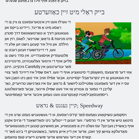
בויען אַ וואַנע אויף ווילז צו באַוועגן שנעלער.
בייק ראַלי מיט זיין כאַווערטע
די גערלז וועט זיין אינטערעסאנט צו גיין צו די
ראַסע מיט אַ פרייַנד, ריידינג בייקס און
געגאנגען דורך אַ טאָרטשאַוואַס דרך סטרון
מיט מניעות & נדאַש; שטיינער, לאָגס, רוץ און
היללס. און ווייַל איר קענען נישט זען אַלע די
וועג, די דיינדזשערז זענען רעכט צו
פּלוצעמדיק אויסגעדרייט. אין סדר נישט צו
פליען אויף די ווייַטער געלעגנהייַט, מיינטיינינג
גיכקייַט, היטן Carefully פֿאַר ענדערונגען אין
די סיטואַציע אויף די וועג. דאס שפּיל איז דיזיינד פֿאַר צוויי players, אַזוי דער פּראָצעס
איז געגאנגען צו זיין ינקרעדאַבלי יקסייטינג. אבער אַפֿילו אויב איר טאָן ניט האָבן ווער
עס יז אין דער מאָמענט אָפּטיילונג ליזשער & נדאַש; עס איז גאָרנישט טרויעריק, נאָר
קלייַבן די נומער צו אָנווייַזן אַז איר וועט שפּילן איינער, אָבער פאַרוואַלטונג
ריספּאַנסאַבילאַטיז קאָנקורענט וועט נעמען איבער אייער קאָמפּיוטער.
קיין געגנט & נדאַש; Speedway
ויסקומען טשיקאַווע גאַמעס פֿאַר קידס ראַסעס, ווו די געשעעניש נעמט אָרט אין די
מיטאָג טיש אָדער אין די נורסערי. ווער זענען די יינגלעך ניט ימאַדזשאַנד די גרויס אקטן
אויף באַשיידן געביטן? עס וואָלט זיין אַ פאַנטאַזיע, און מאשינען קענען זיין מאַנעוווערעד
מאָדעלקאַ צווישן קיך זאכן, אָדער אין דיין אייגן צימער, באַשטעטיקן די בינע פֿאַר די
קאַרס אין דער גאַראַזש אָדער פּושינג זייערע קעפּ צוזאַמען.