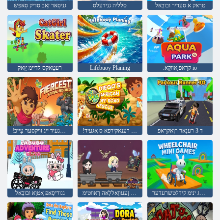
טרַאק ַא סעדיר ובובַאל
סלליה גנידעלס
גניסַאר ןַאב סדיק סַאּפש
.קרַאּפ ַאווקַא io
Lifebuoy Planing
רעטַאקס לדיימ ץַאק
ד 3 רענַאר רוָאקרַאּפ
!ייג ָאגעיד ייג ויקסער דוָאר קעווַא רענאקירפא ס ָאגעיד
!ייג ָאגעיד ייג זויקסער עַייכ
סעמַאג ינימ קידלטשרעדער
עווַאק ןעעווָאללַאה ךאווטימ
גנוריסַאּפ ָאטוַא ובובַאל