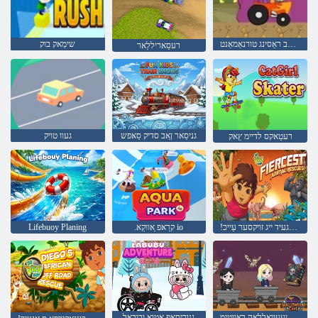
ספּאָנגעבאָב ראַסינג טורנאַמאַנט
שימַאק בוק
רעסַאריללַאר
גניסַאר ןַאב סדיק סַאּפש
געוו טויק
רעטַאקס לדיימ ץַאק
!ייג ָאגעיד ייג זויקסער עַייכ
.קרַאּפ ַאווקַא io
Lifebuoy Planing
עווַאק ןעעווָאללַאה ךאווטימ
גנוריסַאּפ ָאטוַא ובובַאל