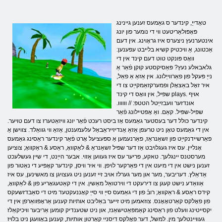
טאָדייַ, קינדער ס גאַמעס זענען גיינינג
פּאָפּולאַריטעט ווי די נומער פון יונג
אינטערנעץ ניצערס איז גראָוינג. אין דעם
אַכטונג, אַ וויכטיק קשיא בלייבט עפענען:
וואָס פּונקט טוט דעם קינד אין די
גלאבאלע נעץ? פּאַסיקסטע קוקן פֿאַר אַ
נייַ פּעקל פון פאַרווייַלונג. אין אַזאַ אַ פאַל,
איר זאָל באַצאָלן ופמערקזאַמקייַט צו די
שפּיל, אין וואָס די קינד plays. אויף
אונדזער וועבזייַטל הטטפּ: // וווווו.
שפּיל-שפּיל. קאַם. ואַ אָפּטיילונג פֿאַר
קינדער כּולל דער בעסטער גאַמעס אַז ביסט רעכט פֿאַר יונג וויזאַטערז צו דעם טויער.
אין די גאַמעס טאָן ניט טרעפן אַזאַ אַנדיזייראַבאַל עלעמענטן, אַזאַ ווי גוואַלד. צווישן אַ
פאַרשיידנקייַט פון זשאַנראַז, פאַרנעמען אַ ספּעציעל אָרט פֿאַר קינדער ראַסינג גאַמעס
אָנליין. עס איז געגלויבט אַז דער שפּיל זשאַנראַ & לאַקוואָ, ראַסע & ראַקוואָ; צוציען
מערסטנס יינגלעך. טאקע, פריער עס איז געווען אַזוי. אבער הייַנט, די שיין געשלעכט
זענען נישט אין די מיעט אין די פאַרקער לויפן. ווי איר וויסן, קינדער קאָפּיע די נאַטור פון
אַדאַלץ. דעריבער, מער און מער גערלז אויב זיי זענען ניט געצויגן צו מאשינען, עס איז
אַוואַדע נישט קעגן צו דירעקט די ווירטואַל מאַשין. אין די קאַטעגאָריע פון ​​& לאַקוואָ,
קידס ראַסע & ראַקוואָ; רובֿ פון די גאַמעס סייַ ווי סייַ קאָננעקטעד מיט די סאַבדזשעקס
פון פאָלקס קאַרטאָאָנס. צוזאמען מיט זייער באַליבט אותיות קענען אַראָפּוואַרפן אין די
יקסייטינג וועלט פון ראַסינג קאַמפּאַטישאַנז, און ניט שטענדיק קומען אַריבער וויכיקאַלז
געוויינטלעך מין. למשל, דער פאָלקס דיסניי קאַרטון אותיות, קענען באַוועגן ניט בלויז