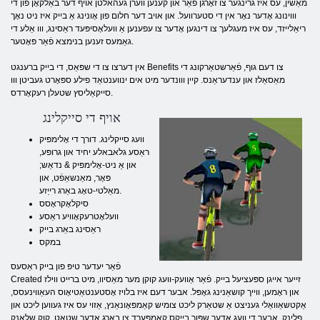
מאַשין, עס איז גרינגער צו זאָרגן פֿאַר און קענען ווערן געהאלטן אויף דער באַלקאָן פון די
וווינונג אָדער נאָר אין די סטערוועל. און אויב דער חלום פון אָונינג אַ בייק איז ניט נאָך
ריאַלייזד, עס איז מעגלעך צו דינגען אָדער צו עפענען אַ וועלאָסיפּעד ראַסינג, ווו אַלע די
גאַמעס זענען בנימצא פֿאַר פּאָטער.
אין דערצו צו די שפּאַס, די בייק ברענגט Benefits צו דעם גוף, פֿאַרשטאַרקונג די
מאַסאַלז און ענדעראַנס. קיין ווונדער מיט אים ינווענטאַד פילע ספּאָרט געביטן ווו
סייקאַליסץ שטעלן רעקאָרדס.
אויף די סייקלינג
וועג סייקלינג. דורך די אָלימפּיק
ראַסע גלאבאלע יחיד און גרופּע,
און אַ ניט-אָלימפּיק & נדאַש;
פּאָר, מאַנשאַפֿט, און
מאַלטי-טאָג באַרג רייַזע.
סיקלאָקראָסס
וועלאָטרעקאָוויע ראַסע
ראַסינג באַרג בייק
במקס
פֿאַר יעדער טיפּ פון בייק ראַסעס
Created זייער אייגן ספּעציעל בייק. פֿאַר אַוועק-וועג קוקן מער מאַסיוו, מיט ברייט ווילז
און ראָמען, ווייך קושאַנינג גאָפּל. אבער דעם איז בלויז אָסטענטאַטיאָוס העאַווינעסס,
אַקטשאַוואַלי געניצט אַ שטאַרק ליכט צומיש קאַמפּאָונאַנץ, אַזוי עס איז געווען ליכט און
פלינק. אבער די וועג אָדער שפּור בייקס קאַמפּערד צו באַרג אָדער שטאָט, קוק שלאַנק