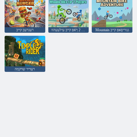
Mountain גנוריסַאּפ קייב
סרעַיילּפ 2 רַאֿפ קייב עילעעהוו
רעגרעב קייב
רעדיר שדקמה