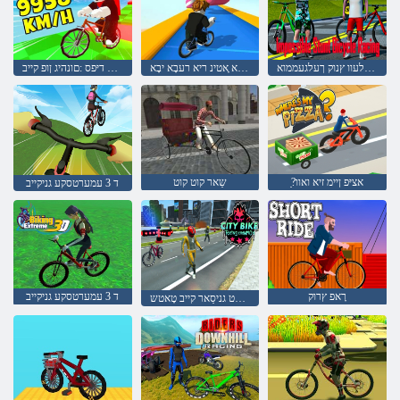
גניסַאר דעּפיסָאלעוו ץנוק ךעלגעממוא
קייב ַא ףיוא ָאטינ ריא רעבָא יבָא
קייב ַא ףיוא יבָא דיּפס :םונהיג ןופ קייב
?ַאציּפ ןיימ זיא ואוו
שַאר קוט קוט
ד 3 עמערטסקע גניקייב
רָאפ ץרוק
ד 3 עמערטסקע גניקייב
ןָאיּפמַאשט גניסַאר קייב טָאטש