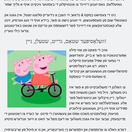
גאַזעללעס, וואָס זענען דיזיינד צו אַנטוויקלען די בעסטער גיכקייַט אויף אַ גלייַך שפּור.
ניט די צעמישט במקס & נדאַש; זיי האָבן אַ נידעריק-סלאַנג זאָטל, איין גאַנג און
טאָוטאַלי שום פון סאַספּענשאַן. זיי זענען נישט צו פאָר, ביידע אויף די וועג ווערסיע, זינט
אַלע קאַנסטראַקשאַן איז דיזיינד פֿאַר דזשאַמפּס און טריקס אין שטאָט באדינגונגען
אָדער כילי טעריין.
וועלאָסיפּעד שטאַם, גרייט, שטעלן, גיין!
אויב די פאַקט פון אַזוי פילע
אַפּערטונאַטיז צו פאָר אַ בייק, ימאַדזשאַן
די נומער פון שפּיל אָפּציעס סייקלינג
ראַסע. דאָ און רעאַליסטיש
סימיאַליישאַנז פון געשעענישן און קינדער
ס גאַמעס מיט די טאַסקס.
צו האַלטן די מעגלעכקייט פון אַ פאָר איז
ניט מעגלעך, ווייַל מיר האָבן מעשיות פֿאַר
יינגלעך, ריין ווייַבלעך און וניווערסאַל פֿאַר
אַלע. גאָאָדפעללאָוו יבער מאַריאָ איז שוין
ספּידינג אויף זיין בייק, געגאנגען קייַלעכיק
מניעות, קאַלעקטינג מאַכט-אַפּס און צעשטערן די פייַנט. ער כעריז צו ראַטעווען די
פּרינצעסין, אָבער עס איז גאַנץ מעגלעך אַז דעם מאָל ער האט אַ זייער אַנדערש מיסיע.
דאָראַ האלט צו אַרומפאָרן און ויספאָרשן נייַ טעריטאָריע, און ווי אַ מיטל פון אַריבערפירן