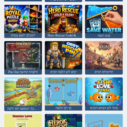
Hero Rescue Gold & Glory
יתוכלמ לזאפ טסווק
םימ ךוסח
תיתוכלמ הכיס
יבוא לש הלצה תכיס
Pin Out הלצהה קחשמ
םיגד לש הבהא תוכיס
םי תב תלצה
םישבכה רטסאמ תא וליצה