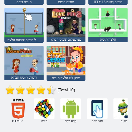
HTML5 תוכיס ךושמ
תוכיס ךושמ
תוכיס ביבס
הלצה תוכיס
טנרטניאב תוכיס הבהא
ךושמל תוכיס :הבהא הלצה
תשרב תוכיס הבהא
יטיק לש הלצה תוכיס
(Total 10)
מקום
עגמ ךסמ
םָדָא יּומְד
חידה
HTML5