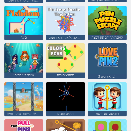
!םיגד תלצה :הכיסה תא ךושמ
לזאפה תחירב תא דמצה
םיגד
הז לע שקה .לזאפה תא דמצה
םיעבצ תוכיס
שירכ דגנ הכיסנ
2 הבהא תכיס
תוכיסה תא ךושמ
תוכיס תוכיס
קוניתל סרביפק לש הכישמ תכיס רומש