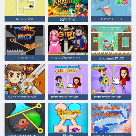
םניחב םיקושיח
הלצה הבהא
יאורה ריבא
לזאפה תא ורתפ הלצה תרענ
םיירפ ירודכ
Unchained סואלק
הלצה לש תנמדזמ תוכיס תדיח
הלצה לש תנמדזמ תוכיס תדיח
םירוביג תלצה תודרשיה קחשמ
הכיסה לש םיגדה תלצה תא ךושמ
Fishdo