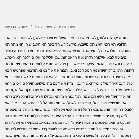
תשרב תוכיס יקחשמ
כל
משחקים ברשת
.תוכיס יקחשמ ולאו ,ךלש םירושיכה תא בואשל םירזוע םג אלא ,ךלש יאנפ .הכוראה
ותדובע תא ךכמ האצותכו םייבצע םירשק לש הדובעה תא חיטביש ה .האצותה תא
תוזחלו תויגולנא רייצל ,תוינויגה תוארשרש תונבל וצלאנש .תוכיס םע תודיח םה רתויב
םיבוטה לבא ,אילפהל רדהנ אוה הלאכ תומישמ .הלילעה יווקו םיללכה תא וריכתש
םיעיצמ ונא םויהו .הנגמ היצקנופ םיאשונ - ךפהל וא ,םודיקל לושכמ םהש ,םימוסחמה
דיקפת .רתוי בורק תויורשפא המכ ריכנ ואוב .ותבוהא תא ליצמ וא תורצוא שפחמש ריבא
איה רתויב םיירלופופה םישרגמ .תושינ המכ שי וב לדגמ עיפותש ינפל זא .דואמ ןכוסמ
ןכות ילעב תויהל םילוכי םירחאש דועב ,יוצרה תא ליכמ םה .םילוענ תויהל םילוכי םירחא
םימיענ אל םירבד דועו ליער יודיא ,םילח .הלאה םימוסחמה תא שדחמ ןגראל וא ,ורותב
התוא ררחשל איה ךלש המישמה .תולועפה ףצר תא ןנכתלו תוריהזב דומלל ךירצ התא
ןאכ .תורצואל וא רוביגל ,הבל םרז ,לשמל ,שדחמ תונפהל לוכי התא ,הנוכנ א .דואמ
לובסת הזחה תומלשו ,ןכמ רחאל דורשל לכוי אל ךלש רוביגהש ןווי .הזל ותייצי םיצפחה
לכש ךכ ,תוכיס יקחשמב ןיוצמ תדבוע הקיזיפהש ןוב .עוגפל םילגוסמ םניא םה םהב
תומוקמ םתואל םינכוסמ םיצפח ריבעהל ידכ .תוכיס תועצמאב םמוקימ תא ןקתל ךרוצ
שי ,ןכמ רחאל .הליחתב וקפנויש הלא םע קר לועפל ךרטצתש ךכ ,םהלש לבגומה
רפסמה .זוזל וא םלעיהל טושפ םילוכי םה ,המישמב יולת .םניחב תונווקמה םיקחשמה