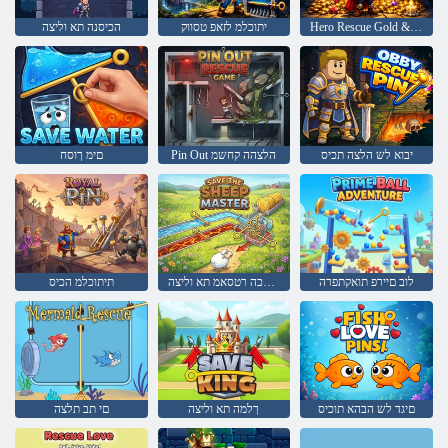
Hero Rescue Gold & Glory
יתוכלמ לזאפ טסווק
הכיסנה תא וליצה
יבוא לש הלצה תכיס
Pin Out הלצהה קחשמ
םימ ךוסח
לוב םיירפ תואקתפרה
םישבכה רטסאמ תא וליצה
תיתוכלמ הכיס
םיגד לש הבהא תוכיס
ךלמה תא וליצה
םי תב תלצה