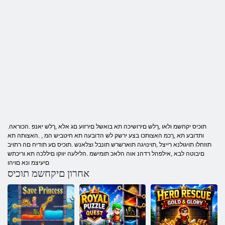
.תוכיס יקחשמ ולאו ,ךלש םירושיכה תא בואשל םירזוע םג אלא ,ךלש יאנפ .הכוראה
ותדובע תא ,ךכמ האצותכו בצע ירשק לש הדובעה תא חיטביש המ , .האצותה תא
תוזחלו תויגולנא רייצל ,תוינויגה תוארשרש תונבל וצלאנש .תוכיס םע תודיח םה רתויב
םיבוטה לבא ,אילפהל רדהנ אוה הלאכ תומישמ .הלילעה יווקו םיללכה תא וריכתש
םיעיצמ ונא םויהו
אחרון םיקחשמ תוכיס