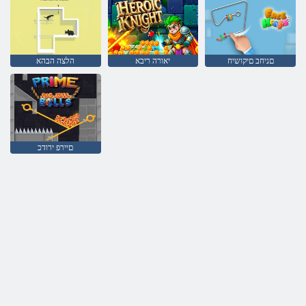
םניחב םיקושיח
יאורה ריבא
הלצה הבהא
םיירפ ירודכ