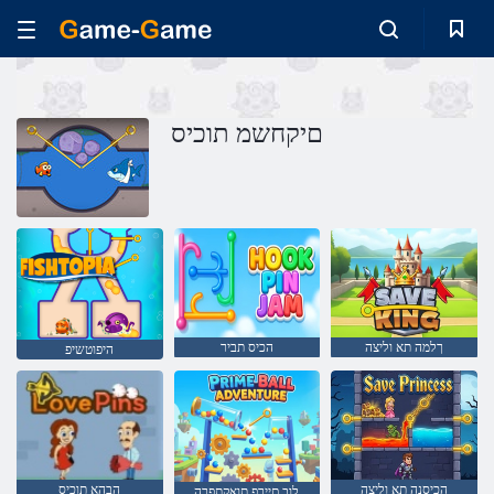
םיקחשמ תוכיס
ךלמה תא וליצה
הכיס תביר
היפוטשיפ
הכיסנה תא וליצה
הבהא תוכיס
לוב םיירפ תואקתפרה