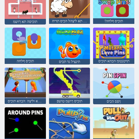
!תוכיס ףלחה
השבכה תא ליצהל הכיס תדיח
תוכיסה תא ךושמ
תויטנטומ הבהא תוכיס
תוכיס ףלחה
תינציל גד תכיס
תוכיס ךושמ טושפ
הכיסנה תא וליצה :הבהא תוכיס
ןיפס הכיס