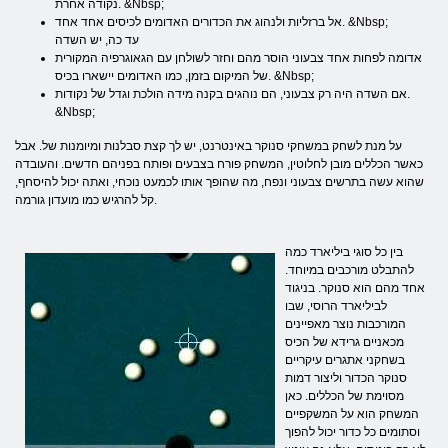
נקודה אחרת. &Nbsp;
אל ברזליות ולנהוג את הכדורים האדומים לכיסים אחד אחד. &Nbsp;
עד כה, יש השדה
אדומה לפחות אחד צבעוני הוסר מהם וחזר לשולחן עם הגאוגרפיה המקורית
של המיקום בזמן, כמו האדומים יישארו בכיס. &Nbsp;
אם השדה היה רק ​​צבעוני, הם נוהגים בקנה מידה הולכת וגדל של נקודות.
&Nbsp;
על מנת לשחק במשחקי סנוקר באינטרנט, יש לך קצת סבלנות ומיומנות של. אבל
כאשר הכללים מובן לחלוטין, המשחק פורח בצבעים ופותח בפניהם חדשים. והעובדה
שהוא עשה בתרשים צבעוני ונפח, מה שהופך אותו לכמעט נוכחי, ואתה יכול להיסחף,
קל להרגיש כמו מועדון גורמה.
בין כל סוגי ביליארד כמה
להתבלט מורכבים במיוחד.
אחד מהם הוא סנוקר. בניגוד
לביליארד הרוסי, שבו
המורכבות נוצר מאפיינים
מכאניים גרידא של הכיס
בשחקני אתגרים עיקריים
סנוקר הכדור וליצור דמות
מסוימת של הכללים. כאן
המשחק הוא על המשקפיים
וסתומים כל כדור יכול להפוך