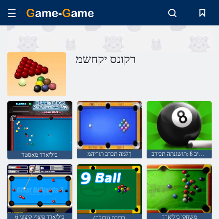
רקונס יקחשמ
רקונס דראיליב ליב 8 :תושגנתה תכירב
ךלמה תכרב תוריהמ
ביליארד מאסטר
משחקי ביליארד
ביליארד פיצוץ קיצוני 6
בריכת (גדולה)