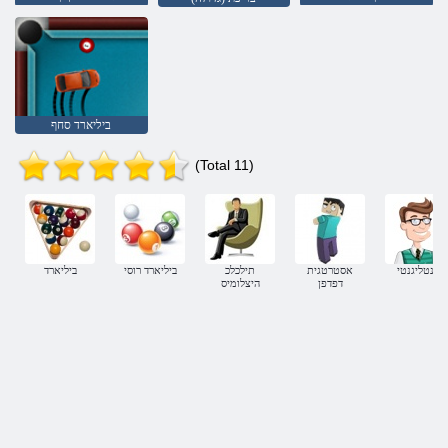
ביליארד סחף
(Total 11)
אינטליגנטי
אסטרטגית
תילכלכ
ביליארד רוסי
ביליארד
דפדפן
היצלומיס