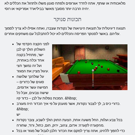
מלאכותית או שותף, אתה לחדד אגרופים ולפתח סגנון משלו ולתרגל את הכללים לא
יהיה הרבה יותר מסובך מאשר בביליארד אמריקאי או רוסי.
תכונות סנוקר
תצוגה דיגיטלית על תוצאת היציאות של נקודות שצברו, ואתה אפילו לא צריך לסמוך
עליהם. באשר לסנוקר הפריסה והכללים לא יכול להתבלבל עם משחקים אחרים.
לפני הקצה הקדמי של
השולחן הולך קו לבן
ישר, מתחיל בקצה
אחד וכלה באחרת,
ועל זה נמשך חצי
עיגול מציין את המגזר.
על שולחנך שלושה
סוגים של כדורים –
חמישה עשר אדומים,
שישה צבעים, אבל כל
המכות נופלות על לבן – כדור קיו. &Nbsp;
כדורי כיס ב, לך לצבור נקודות, אשר מוענק על פי איך הכדור היה מעורב.
&Nbsp;
יש
בכל צבע ועלות, החל משעה אחת, הצעת החוק הולך לשבע, צובר נקודות
מהקערה לקערה: אדום, צהוב, ירוק, חום, כחול, ורוד, שחורה.
כדי להפוך ללהיט, אתה צריך למקם את הכדור הלבן לגבול של מגזר או בכל