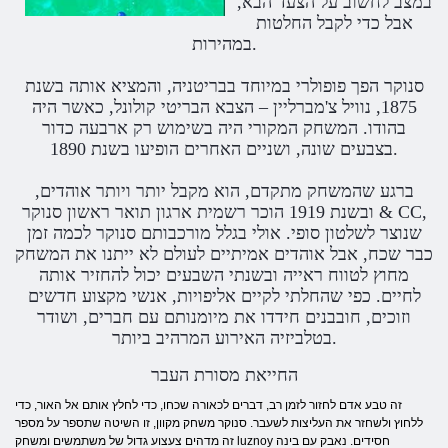
במצב לחשוב על הצעד הבא,
אבל כדי לקבל החלטות
במהירות.
סנוקר הפך פופולרי במיוחד בבריטניה, והמציא אותה בשנת
1875, נוויל צ'מברליין – הצבא הבריטי קולונל, כאשר היה
בהודו. המשחק המקורי היה בשימוש רק ארבעה כדור
בצבעים שונה, ושניים האחרים הופיעו בשנת 1890.
ברגע שהמשחק מתקדם, הוא מקבל יותר ויותר אוהדים,
ובשנת 1919 הוכר רשמית ארגון תואר ראשון סנוקר & CC,
שנוצר לשלטון סופי. אולי בגלל מורכבותם סנוקר לכמה זמן
כבר שכח, אבל אוהדים אמיתיים לעולם לא ייתנו את המשחק
מחוץ לטווח ראייה ובשנתי השבעים יכול להחזיר אותה
לחיים. כפי שהחלתי לקיים אליפויות, אנשי מקצוע חדשים
וזוכים, חובבנים חידדו את מיומנותם עם חברים, ושודר
בטלביזיה האירוע המרהיב ביותר.
החייאת מסורת העבר
זה טבע אדם לחזור לזמן רב, דברים לכאורה שכחו, כדי לחלץ אותם אל האור, כדי
ללחוץ ולשחזר את העליצות לשעבר. סנוקר משחק מקוון, זו השיטה שתספר על מספר
זה מדהים צעצוע גדול של משתמשים ומשחק luznoy חסידים. נאבק עם בינה