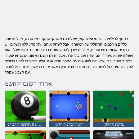
בנוסף לביליארד הרוסי ואמריקאי, יש לנו גם משחקי סנוקר באינטרנט, אבל זה יותר
כללים מורכבים והתהליך של המשחק, אבל לשחק אותם יותר מדי, ללא תשלום. יש
כדורים אדומים וצבעוניים, אבל יש צורך להסיע אותם בסדר מסוים. האם יש לך אות
ושולחן שהוא מעודד, אם אתה אמן ביליארד. אבל זה רק רושם ראשוני, כמשחק יצטרך
ללמוד היטב, כדי שלא ילכו לעונשים עם המכה הראשונה. עלינו לזכור כי לנהוג כדורים
לתוך הכיסים יכול להיות רק בצו אדום בצבע, ורק כאשר יהיה הראשון, אתה יכול לעבוד
עם הצבע שנותר.
אחרון רקונס יקחשמ
בריכת (גדולה)
ךלמה תכרב תוריהמ
רקונס דראיליב ליב 8 :תושגנתה תכירב