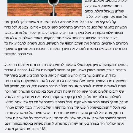
לא רק בונוסים, אלא גם עונש
חמור. המשחק משוחק על
שולחן 12-רגל גדולה. כיסים
של הפורמט האמריקאי, כל כך
קל להבקיע את הכדור קל. אבל יש כמה כללים שאינם מאפשרים לך להפוך את
המשחק בחגיגה שלוקטו. כל הכדורים מתחלקים לשני סוגים – אדום וצבעוני. לכל כדור
צבעוני עלות בנקודות. אבל באותו הכדורים להבקיע רק ברצף קפדן של אדום בצבע.
בעוד הכדורים הצבעוניים לאחר שער אחורי במקומו. כאשר השולחן הוא לא את
הכדורים האדומים, מתחיל את השלב הסופי של המשחק. הנה, השחקן להבקיע את כל
הכדורים הצבעוניים במטרה להגדיל את הערך בנקודות. המנצח הוא השחקן שהאוסף
הכי הרבה הנקודות.
בסנוקר המקצועי יש ציון מקסימאלי שאפשר להשיג בעת ציור כדורים אדומים דרך צבע
הכדור & ndash היקרים ביותר; שחור. באופן רשמי, נתון זה נחשב למקסימום של 147
נקודות. שחקנים שהצליחו להשיג תוצאה כזאת, מוכר המקצוע הטוב ביותר של
המשחק. כמו כן לשמור תיעוד של מעשי קונדס כזה על כל אחד מהשחקנים שמדרבנים
אותם לאתגרים חדשים. לאדם פשוט כמו שילוב מורכב מהישג ידם, בנוסף, משחק של
שני יריבים חלשים סנוקר עשוי לקחת שעות רבות. אבל באינטרנט המשחק הזה זוכה
להצלחה גדולה. יתר על כן, לא רק בקרב שחקנים רגילים. אם אתה רק רוצה לשחק
סנוקר, יש לך בעיות במציאת משחקים. אבל בעיה זו נפתרה על ידי דף שבו אתה נמצא.
כאן תוכל ליהנות ממשחק חופשי של צורה מרתקת זו של ביליארד, מבלי לשלם אגורה.
בנוסף, אתה יכול לשחק סנוקר ברשת עם חברים – יש גרסאות של המשחק לשניים.
באשר למחובר המשחק, אז האתר שלנו ולאחר מכן יבוא לעזרתך. כל המשחקים שלנו,
אתה יכול להוריד בצורה בטוחה ישירות מהשרת. ליהנות משחק באיכות גבוהה חינם
עם משחק-משחק. com. UA!