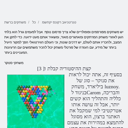
טנרטניאב רקונס יקחשמ
כל
משחקים ברשת
יש משחקים מפורסמים ופופולריים שלא צריך פרסום נוסף. אבל לפעמים גורל הוא בלתי
הוגן לאזורי משחק המרתקים ומאתגרים מאוד, ומשאיר אותם מעט ידועה. כדי לתקן את
המצב, ולהכריז אותם לעולם, יש דרכים שונות, וכי העולם הווירטואלי הפך למקור היעיל
ביותר של מידע, עם העזרה של פורטלי משחק יכול להכיר משתמשים עם הרעיונות
המעניינים ביותר.
משחקי סנוקר
קצת ההיסטוריה קבלת ו[ 3]
בסעיף זה, אתה יכול לראות
את סנוקר – סוג של
ביליארד, משחק luznoy.
בניגוד לCarom והבריכה,
כלליה והתהליך הוא קשים
יותר, אבל זה עושה אותו
אטרקטיבי למי שמקבל את
האתגר ברצון, הוא מסוגל
להתמצא במהירות את עצמם