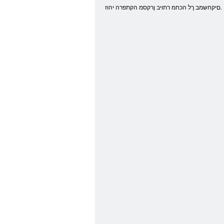
.םיקחשמב ךל הכחמ רתויב ןרקסמ הקתפרה יהוז