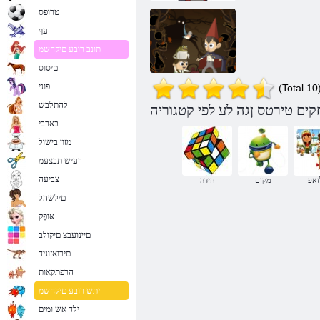
טרופס
עף
תונב רובע םיקחשמ
םיסוס
פוני
(Total 10
להתלבש
לפא ךובמ ןג
בארבי
המוחה לעמ
מזון בישול
רעיש תבצעמ
צביעה
זאפ
מקום
חידה
םילשהל
אּופָק
םיינועבצ םיקולב
םירואזוניד
הרפתקאות
יתש רובע םיקחשמ
ילד אש ומים