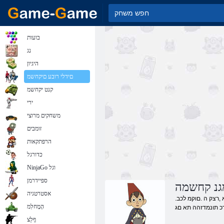
בועות
נג
היגיון
םידלי רובע םיקחשמ
קנט יקחשמ
ירי
משחקים מרוצי
זומבים
הרפתקאות
כדורגל
NinjaGo וגל
ספיידרמן
מגנ קחשמה
אסטרטגיה
.ןגה רדגל רבעמ םניח םינווקמ םיקחשמ רוציל ידכ תעכ שמשמ רשא ,רצק ה .םוקמ לכב Beatrice רופיצה תא םיוולמ רשא ,גרגו טריו םיחאה םע דחי .הילאיסל התוא ךפה הבשחמ רסח השעמ לבא ,הדלי
הָמָחלִמ
דכ תונמדזהה תא םג
ףָלַצ