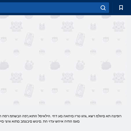
םעפ התיה איהש עדוי הת .םינוש םיבצמב םתוא וגיצי םיק