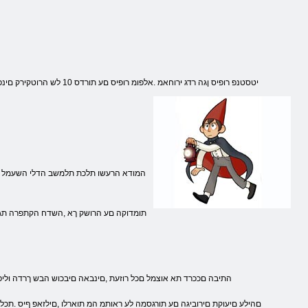
.התיבה םככרד תא אוצמל םכל רוזעת ,םינבאה םיבכוש הבש ךרדה וליפא 