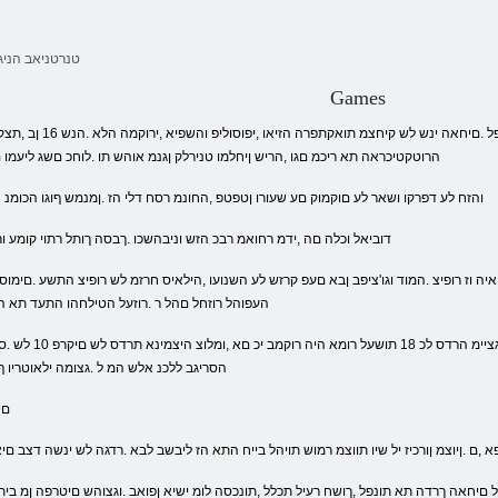
טנרטניאב הניג
Games
יטסטנפ רופיס ןגה רדג ירוחאמ
הרוטקטיכראה תא ריכמ םגו ,הריש ןיחלמו טנירלק ןגנמ אוהש תו .לוחכ םשג ליעמו 
.והזח לע דפרקו ושאר לע םוקמוק םע שעורו ןטפטפ ,החונמ רסח דלי הז .ןמנמש ףוגו הכומנ 
.דוביאל וכלה םה ,ידמ רחואמ רבכ הזש וניבהשכו .ךבסה ךותל רתוי קומע 
העפוהל רוזחל םהל ר .רוזעל הטילחהו התעד תא 
הסריגב ללכנ אלש המ ל .גצומה ילאוטריו ף
:ם
,ם .ןיוצמ ןורכיז יל שיו תווצמ רמוש תויהל בייח התא הז ליבשב לבא .רדגה לש ינשה דצב ם