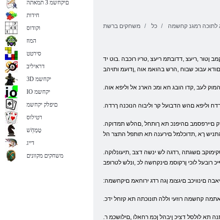
םיקחשמ 3 תמאתה
חידות
 לתוכה רמגנ קחשמה
כל
משחקים ברשת
וקודוס
המוז
סירטט
 .אלפומ רופיס םע תורדס 10 לש הרוטקירק םינפל .םיחאה ינש לש קיחצמ תואקתפרה הזיאו ,יפוסוליפ והשפיא ,ירוקמה הלא .הנש 16 ןב ,תצקמב ןטור ,ריעצ ,דדובתמ ריעצ ,טריו רוכבה .בוט יד
דראיליב
םודא עבוכ שבוח ,הרש בהואמ אוה ,ןדועמ ותויהב
3D יקחשמ
המוק לעב ,קדו הובג חא ומכ הארנ אל וליפא אוה
IO יקחשמ
םיפלק יקחשמ
ורדח וליפא םהש הדבועל קר וליבוה הנוכנה ךרדה
רטילוס
.המודא הרעשו תלכת תלמשב הדלי השעמל איה וז רופיצ .המוד וגו'ציפב ןבא םעפ קרזש לע השנועו ,הילאיס חרזמ לש רופיצ התשע .םימוסק םיירפסמב םהיפנכ תא ךותחל ,םהלש תמדוקה
טָמְחַׁש
התניש ךא ,תדוכלמל םירענה תא תותפל התצר הל
דייג
.תומדוקה םע הרושק ךא ,השדח הקתפרה תגציימ הרדס לכ 18 תושעל רומא היה רוקמב יכ םא ,ומלוצ היצמינא תרדס לש םיקרפ 10 לש .סקימוקב םשגתה ,רדגה לש ינשה דצב ,תיעונלוקה
משחקים מקוונים
יכ רובעל לוכי ןרקוסמ םינקחשה לכ ,ונלש לטרופב
יאבה םינוויכב םיגצומ ןגה רדג ירוחאמ םיקחשמה
יאתמה קחשמה רוזעי וללה תונוכתה תא קזחל ידכ
.םהילע םיעוקת םירוביגה םע תורגסמה לע ראותמ המ תוארלו ,םילזאפ ףיס .תכלל םיחאה ךרדה תא תונפל ,ךושח רעיל תכלל ,תונכסה לומ ישיא ןפואב .וגצוהש םיטרפה ןמ ביתנה תא לולסל דציכ ןיבהל ןכמ רחאלו ,םילושכמ ר