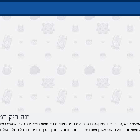
ןגה ריק ר
חשמהו ,רוזחל םילוכי אלו ,ךושח רעיב ד .התיבה וחקיי םה ךבס ךרד ביתנ תונבל םהל רוזעל י