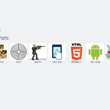
)
משחקים טירטס ןגה לע לפי קטגוריה:
םָדָא יּומְד
HTML5
עגמ ךסמ
הלועפ
ךובמ
םיל