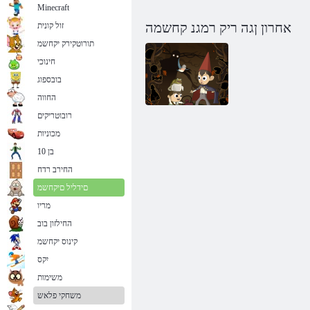
Minecraft
אחרון ןגה ריק רמגנ קחשמה
זול קונית
תורוטקירק יקחשמ
חינוכי
בובספוג
החווה
רובוטריקים
מכוניות
לפא ךובמ ןג
בן 10
המוחה לעמ
החירב רדח
םידליל םיקחשמ
מריו
החילזון בוב
קינוס יקחשמ
יִקס
משימות
משחקי פלאש