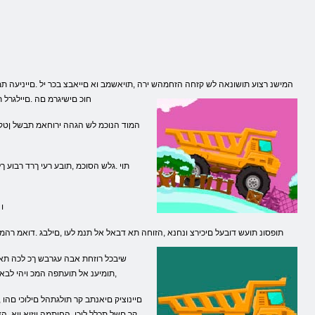
חוכ םישיגרמ םה .םיילגרל
.ךלש
.תופסונ תועש דובעל םיכירצ ונחנא ,הזוחה תא דבאל אל תנמ לעו ,םילבג .דואמ ר
,תומיענ אל תועתפה המכ ויהי לבא
קר םשל תכלל לוכי .החיתמה ןוזיא ןיא 