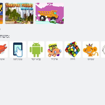
)
הגוסמ תחא
משחקים הפשא תיאשמ לפי קטגוריה:
תואצומ הלבות
משאית אשפה 2
תודיח
שפחמ
חידה
ארקייד
םָדָא יּומְד
עגמ ךסמ
אוטוב