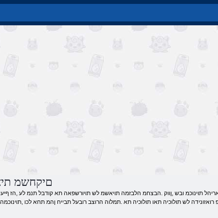
םיקחשמ תיא
ואזונידה לש תולוכיה תאו תולוכיה תא .תמלוה הרוצב רובעל תבייח ןהמ תחא לכו ,תוינוכמה 