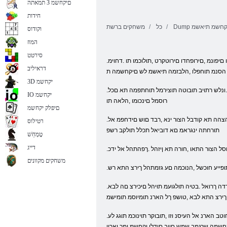
םיקחשמ 3 תמאתה
חידות
מ םיקחשמ תיאשמ
כל
משחקים ברשת
וקודוס
המוז
סירטט
.המישנ רצוע תושונאה לש קזחה הזחמהש ירה ,תויאשמב וא םייאבצ בכר יל .םייניעה תמצוע איה ,רתויו רתוי המישרמ ,המישרמ רתוי המישרהש לככ ל .הצרעהו החמשל וכז םיסימעמו םיפונמ ,םירופחדו םירוטקרט ,תולוכמו תו .דחוימ
דראיליב
עמכ הסנמ תוחפלו ,הלבזמה תיאשמ לש םיקחשמה ת
3D יקחשמ
.המוד הנוכמ לש הגהה ירוחאמ תבשל ןטק חוטב תויהל ךירצ התא .תוריהיה תאו ץמואה תא ךירצ אל התאש רמוא הז ,ןאכ התאש עגרב .ונלש רתויב תובוטה תוצירמל תוחתפמה תא םכל
IO יקחשמ
רוסמל םינכומו ,הלאה תו
םיפלק יקחשמ
.ימצעב תאזה הרהצהה תא קודבל הצור ינא ,רבד םוש םידחפמ אל dump תוי .גלש הסוכמ ,תובע רעי ךרד רבוע ךלש לולסמה ,זא .ארונ ,ןכוסמ שיבכה .שארמ לולסמה תא וכישמה אל
רטילוס
תורחתה ינגראמ םא דוביאל תכלל תולקב רשפ
טָמְחַׁש
דייג
משחקים מקוונים
ופייע חוכשל ,הנוכמה םע גזמתהל ךירצ התא רש
.שיבכל רוזחת אבה עגרבש ךכ לכה תא ררחשו ,הקירפ םוקמל הנוכמה תא ןנ .ףוסאל ךירצ התאש םיסונוב ינפ לע אובל לולע התא ,ךרדה ךרואל .בטיה תולגועמ תויהל םיכירצ םה לבא
 ךירצ התא לבא ,טושפ ךל הארנ תומיוסמ תומישמ
.םיינוציק םיאנתב קר תולגתהל םילוכי םהו ,ולש תינוכמה לש תלוכיה תו .חירמ אל שיבכה םש ,תוינוכמה לש תורבקה תיבל חלשית התא .חוטב הארנ אל העיסנ וזו ,תובוקר תוינוכמ תוגג לע
קחשמה שרגמב שמש םויב םידלי יקחשמ ומכ ואריי