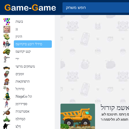
בועות
נג
היגיון
םידלי רובע םיקחשמ
קנט יקחשמ
ירי
משחקים מרוצי
זומבים
הרפתקאות
כדורגל
NinjaGo וגל
ספיידרמן
שמ קורזל
אסטרטגיה
.ןגטל רתויב םיבורקה םיקחשמ םנשי .תוינוכמ םע האוושהב תויתימא תוצלפמ ומכ תואריהל תוינוכמ ובש ,ןווק .הבצחמ הלבזמה תויאשמ לש תויורשפאה תא קודבל תנמ לע ,הז ףיעס ךותמ .תוינוכמ לש
הָמָחלִמ
תופוג לע הליסמה ר
ףָלַצ