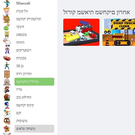
Minecraft
אחרון םיקחשמ תיאשמ קורזל
זול קונית
תורוטקירק יקחשמ
חינוכי
בובספוג
החווה
רובוטריקים
מכוניות
Dump תיאשמ
2048 תיטמוטוא
בן 10
סופיט
המאתה
החירב רדח
םידליל םיקחשמ
מריו
החילזון בוב
קינוס יקחשמ
יִקס
משימות
משחקי פלאש