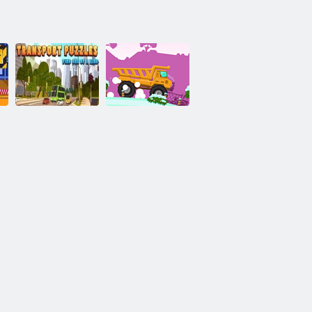
הגוסמ תחא
תואצומ הלבות
משאית אשפה 2
תודיח