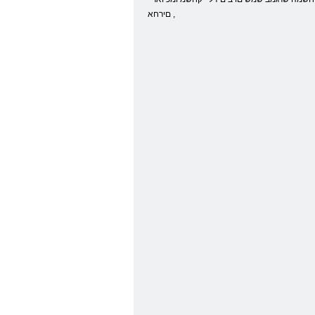
םירחא ,