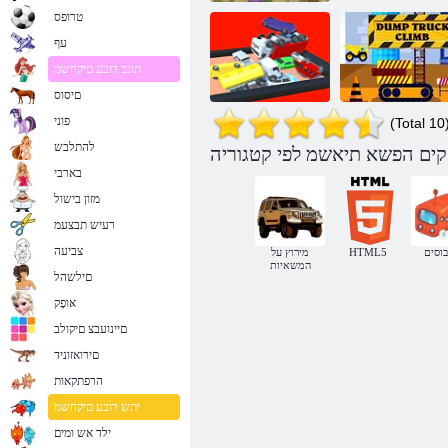
טרופס
עף
תונב רובע םיקחשמ
םיסוס
פוני
(Total 10
להתלבש
Dump תיאשמ
2048 תיטמוטוא
בארבי
סופיט
המאתה
מזון בישול
רעיש תבצעמ
צביעה
וסים
HTML5
מירוץ על
המשאיות
םילשהל
אּופָק
םיינועבצ םיקולב
םירואזוניד
הרפתקאות
יתש רובע םיקחשמ
ילד אש ומים