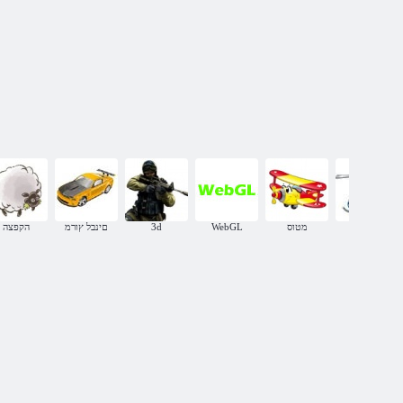
מסוקים
מטוס
WebGL
3d
םינבל ץורמ
הקפצה