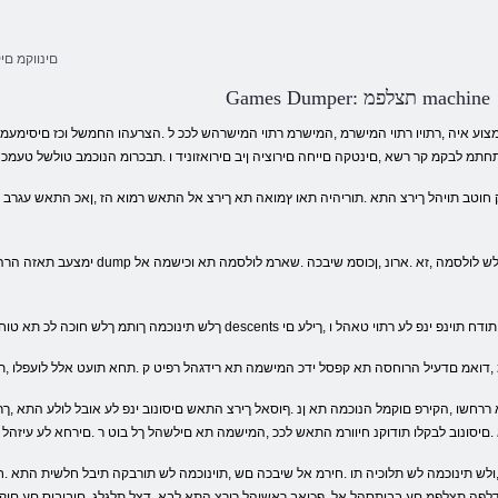
Dump םינווק
Games Dumper: תצלפמ machine
 תחתמ לבקמ קר רשא ,םינטקה םייחה םירוציה ןיב םירואזוניד ו .תבכרומ הנוכמב טולשל ט
 תינוכמה ךותמ ךלש חוכה לכ תא טוחסל הצור התאו ,חורה תא ןיזהל .ךפהתהל אל ידכ descents ו תודח תוינפ ינפ לע רתוי טאהל ו ,ךילע םי
המ ,דואמ םדעיל הרוחסה תא קפסל ידכ המישמה תא רידגהל רפיט ק .תחא תועט אלל לועפלו ,ת
 .םיסונוב לבקלו תודוקנ חיוורמ התאש לככ ,המישמה תא םילשהל ךל בוט ר .םירחא לע עיזהל
.הדלפה תצלפמ םע בבותסהל אל ,ףכואב ראשיהל ךירצ התא לבא ,דצל תלגלג .םיבוביס םע םי