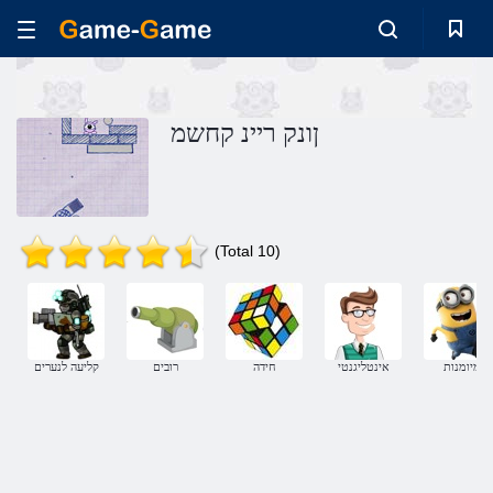
ןונק ריינ קחשמ
(Total 10)
מיומנות
אינטליגנטי
חידה
רובים
קליעה לנערים