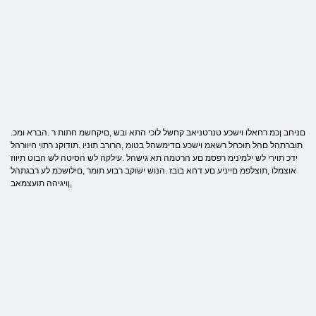
.םניחב ןכמ רחאלו וישכע טנרטניאב קחשל לוכי התא ובש ,םיקחשמ חתות ר .הברא ומכ
תוברתהל םהל תוכחל רשאמ וישכע םדימשהל בטומ ,הרורב תוניו .תודוקנ רתוי חיוורהל
ידכ תוירי לש ילמינימ רפסמ םע הרטמה תא גישהל .עילקה לש הסיטה לש הבוט תיווז
אוצמלו ,תוצלפמ םייניע םע דחא בובז .הנוש ישוקב רבוע תומר ,םילושכמ לע רבגתהל
,ןויגיהה תועצמאב