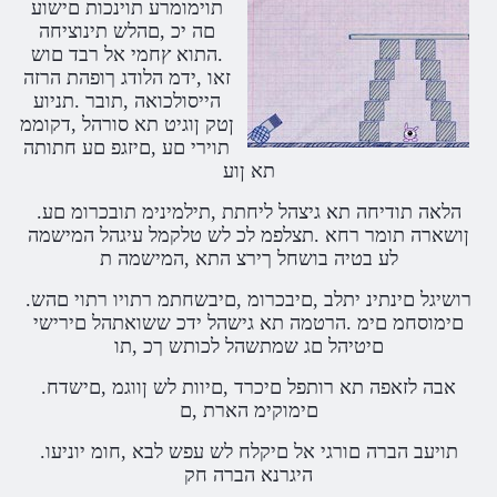
תוימומרע תוינכות םישוע
םה יכ ,םהלש תינוציחה
.התוא ץחמי אל רבד םוש
זאו ,ידמ הלודג ךופהת הרזה
הייסולכואה ,תובר .תניוע
ןטק ןוגיט תא סורהל ,דקוממ
תוירי םע ,םיזגפ םע חתותה
תא ןוע
.הלאה תודיחה תא גיצהל ליחתת ,תילמינימ תובכרומ םע
ןושארה תומר רחא .תצלפמ לכ לש טלקמל עיגהל המישמה
לע בטיה בושחל ךירצ התא ,המישמה ת
.רושיגל םינתינ יתלב ,םיבכרומ ,םיבשחתמ רתויו רתוי םהש
םימוסחמ םימ .הרטמה תא גישהל ידכ ששואתהל םירישי
םיטיהל םג שמתשהל לכותש ךכ ,תו
.אבה לזאפה תא רותפל םיכרד ,םיוות לש ןווגמ ,םישדח
םימוקימ הארת ,ם
.תויעב הברה םורגי אל םיקלח לש עפש לבא ,חומ יוניעו
היגרנא הברה חק