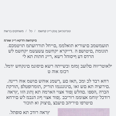
טנרטניאב ןונק ריינ קחשמ
כל
משחקים ברשת
םיקחשמ חדקא ריינ שגרמ
.תועמשמב םיעוריא תואלממ ,םייחל תוררועתמ תויטמכס
תונומת ,םיטושפ ה .דייקרא יקחשמ עשעשמ יקחשמ לש
הרדס דע ףיסוהל רשא ,ריינ חתות תא לי
.ילאוטריווה םלועב ןמזמ ובשייתה רשא םיסונמ םינקחש ידמל
רכומ אוה ט
.רחא רבד לכ ומכ ,תאז םע ,ךשמנ אוהש םושמ אוה ריינה
.םירוציה תא םש זאו ,םינונגנמו תוריק ,תומרופטלפ ,תורקת
הברה ,הספו .םהלש ןפוד אצוי הארמה תא ןתונ הזו ,ץראה
רודכל ץוחמ אצוממ רוריבב .ןפוד אצוי ףוג הנבמ לש םירחא
םיטרפו םיריהב םיעבצ ,םיצוק וא תוכור
.ץראה רודכ תא סופתל