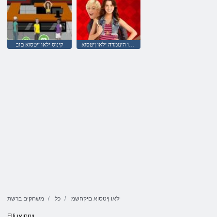
הידולמו הינומרה ילאו ןיטסוא
קינוס ילאו ןיטסוא םוב
ילאו ןיטסוא םיקחשמ
כל
משחקים ברשת
Elli ןיטסואו