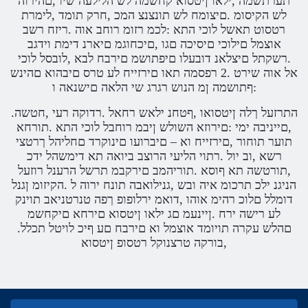
תערתשמה ,ילאו ןיטסוא קחשמה לש הלילעה שיו ,םהירוה
לש הקיסומ .םיצומח לש תונצנצ המכ ,חרק תומד ,לימרת
רטסוט תאשל לוכי התא :לכמ רזומ רוחב אוה .ריזח רשב
אוצמל םילוכי םיסיכה םגו ,םיכחוגמ םיארנ דימת וידגב
.רשקתל םיצלאנ דובעלו םיפתושמ םירבח לבא ,לובסל לוכי
אל אוה שירט .2 רפסמה תאו םירזייח לע טרס םיבהוא םהינש
:ףתושמה ןמ הנוש רגרג שי הלאה םישנאה ו
.התרזעל ךלה ןיטסואו ,ףטחנ ילאש רחאל .רדוקה רעי ,חטשה
,םייניבה ימי :םירוזא השולש ןיבמ רוחבל לוכי התא .תורחא
תוער תוחור ,םירזייח וא – םיברועו םינוקרד םחליהל ךרטצי
רשא ,וב יול .רתוי הליעי הרוצב ביואה תא דימשהל ידכ
,תורטשה תא ףוסא .תוריהמב םירקבמ תרשל הרענל רוזעל
הניגנ ילכ תרכומ איה ובש ,גנילואבה תונח ירוה ל .הקיזומ ןגנל
דומלל םלוכ רהימ אוהו ,דואמ ירלופופ ךפה טנרטניאב תוינק
לע רישה ירח .ןיינעמ םג ילאו ןיטסוא םירחא םיקחשמ
.םהלש עקרה תויומד אוצמל וא םירבח םע ףיכ לויטל תכלל
,בורקה טרצנוקל רטסופ ןיטסוא