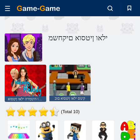
ילאו ןיטסוא םיקחשמ
קינוס ילאו ןיטסוא םוב
הידולמו הינומרה ילאו ןיטסוא
(Total 10)