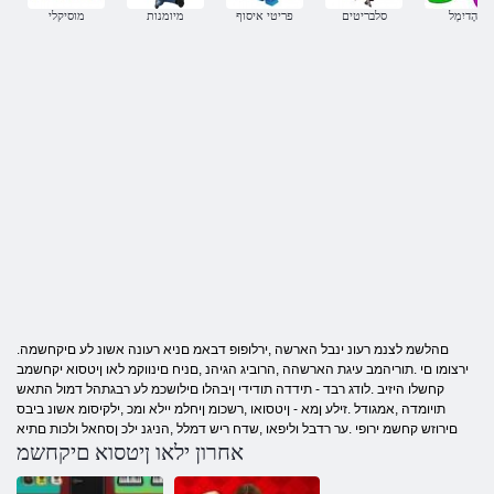
הָדיִמְל
סלבריטים
פריטי איסוף
מיומנות
מוסיקלי
.םהלשמ לצנמ רעונ ינבל הארשה ,ירלופופ דבאמ םניא רעונה אשונ לע םיקחשמה
ירצומו םי .תוריהמב עיגת הארשהה ,הרוביג הגיהנ ,םניח םינווקמ לאו ןיטסוא יקחשמב
קחשלו היזיב .לודג רבד - תידדה תודידי ןיבהלו םילושכמ לע רבגתהל דמול התאש
תויומדה ,אמגודל .זילע ןמא - ןיטסואו ,רשכומ ןיחלמ יילא ומכ ,ילקיסומ אשונ ביבס
םירוזש קחשמ ירופי .ער רדבל וליפאו ,שדח ריש דמלל ,הניגנ ילכ ןסחאל ולכות םתיא
אחרון ילאו ןיטסוא םיקחשמ