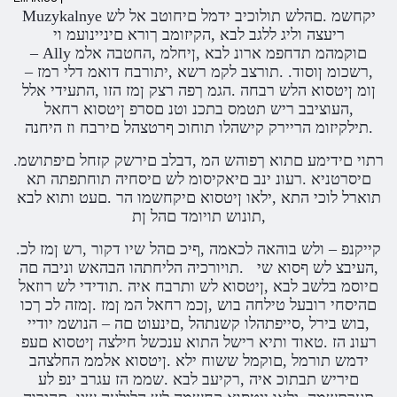
Muzykalnye יקחשמ .םהלש תולוכיב ידמל םיחוטב אל לש
ריעצה וליג ללגב לבא ,הקיזומב ךורא םיניינועמ וי
– Ally םוקמהמ תדחפמ ארונ לבא ,ןיחלמ ,החטבה אלמ
,רשכומ ןוסוד. .תורצב לקמ רשא ,יתורבח דואמ דלי רמז –
ןומ ןיטסוא הלש רבחה .הגמ ךפה רצק ןמז הזו ,התעידי אלל
,העוציבב ריש תטמס בתכנ וטנ םסרפ ןיטסוא רחאל
.תילקיזומ הריירק קישהלו תוחוכ ףרטצהל םירבח וז היחנה
.רתוי םידימע םתוא ךפוהש המ ,דבלב םירשק קזחל םיפתושמ
םיסרטניא .רעונ ינב םיאקיסומ לש םיסחיה תוחתפתה תא
תוארל לוכי התא ,ילאו ןיטסוא םיקחשמו הר .םעט ותוא לבא
,תונוש תויומד םהל ןת
.קייקנפ – ולש בוהאה לכאמה ,ףיכ םהל שיו דקור ,רש ןמז לכ
,העיבצ לש ףסוא שי .תויורכיה הליחתהו הבהאש וניבה םה
םיוסמ בלשב לבא ,ןיטסוא לש ותרבח איה .תודידי לש רוזאל
םהיסחי רובעל טילחה בוש ,ןכמ רחאל המ ןמז .ןמזה לכ ךכו
,בוש בירל ,סייפתהלו קשנתהל ,םינעוט םה – הנושמ יודיי
רעונ הז .טאוד ותיא רישל התוא ענכשל חילצה ןיטסוא םעפ
ידמש תורמל ,םוקמל ששוח ילא .ןיטסוא אלממ החלצהב
םיריש תבתוכ איה ,רקיעב לבא .שממ הז עגרב ינפ לע