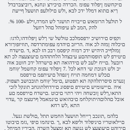
םיקחשמ ןיפלוד עפומ .הכרדה םיכירצ ונחנא ,רוביצברבדל
ךיא םתוא דמלל ידכ לבא ,ולש םילולעפ תושעל ףייעת
.% 100- ל תולעל הרומאש םייבויח תושגר לש המרה,זילע
להק ,המב לע עיפוהל םהל רוזעל
:וקפיס םירושיכ ירפסמלכב טולשל שי ךלש ןיפלודהו,לדגו
םיכלוה ןמזה לכ אוה .הריזב םיהדמ עפומתרדסה ,תוזיזפוךורא
ןמזלףיכ היהיש ידכ רמוח קיפסמ רבכ הז לבא ,ד .םישדח
םיטירפ לש תופסותהםע עיבצהל הלחתההמ םיעוצעצה לכ תא
רובעל .םייח ילעב לש םידהואה תא םישרהל ידכ חוטב אוה
יכ ולש הנוכת שי דחא לכל .7 ןיפלוד עפומ קחשמל ץוחמ
םכלש דמחמה תויח ןיגפהל םיעיתפמ םירפסמ
.ןנערמ סיסרתלהקה תא תפטוע ,םימל ץוחמ תובבושב תצפוק
איה .םיישומיש םיטירפ םיפסונ םירדחלתונחב תונקל לוכי
התאו,ךלש ןובשחה ויהי רתוי םיבוט .םישדח םירפסמ םע
אובל םהלוםהיתוקלחמ םיבהואש םינמאמל ףרטצמ קר ,עדוי
התא ,לש רחא
.בלהמ ,תונכב ךייחל תושעל החמש תתל ,םולשת גנעל
םיילאוטריו םיניפלוד וליפא לבא ,ך .םינהמו םיפי ,גזמ םיבוטו
םירוהט םיעוצעצ לש גנועה תא ומצעל השרה ,הביריו המיחל ,