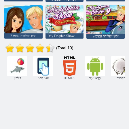
My Dolphin Show: Christmas
2 ילש ןיפלודה עפומ
9 ילש ןיפלודה עפומ
(Total 10)
הקפצה
םָדָא יּומְד
HTML5
עגמ ךסמ
דולפין