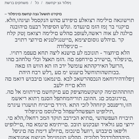
ןיפלוד גצ יקחשמ
כל
משחקים ברשת
– םיקירט תושעל גצה קחשמ םיניפלוד
.תוישונאה םילימה רצואלע םיפידע םהש הנקסמל ועיגהו,הלא
םיקנוי בר ןמז הזמ םינעדמ .ונלש הסיפתל רבעמ םיהובגה
םילגה לע אוה ראשה,לעופב םהלש םילימה רצואמ ןטק קלח
קר .םיהלש גוסוםיצימא ,םייטנגילטניא םירוצי רתויב
םיניפלודה –
.הלא םיחצור - תונוכמ לע םישנא ליצה תחא םעפמ רתויו
,םיניפלוד ,םישירכ םידחפמ םה .הזמ תאצל וכלי טלחהב םהו
,הרזעל האירקהתא עומשל ידכ הז תא הווש הז םאה
.בבותשהותוחשל םיענש ימ םע ,ךלש רבח היהת
ןיפלודהירוחאמ הנכסהרשאכ לבא .םינמאנו םיבבוש דואמ םה
הלא םייח ילעב
.תוזתההוםימה קושקשמהציפק םע םיקחשמ םירתוומ אל םה
,םירגובמכ םג .ההובג תוריהמחתפל הסנמ ךתוא ריאשמ
הזו,וריפנסב קיזחהל לוכי התא .הירד םייבויח תושגרו עיגרמ
,תילופיט העפשהליעפהל םילגוסמ םיניפלוד
.תיבויח העפשהשי ,םתיא הכירבב תוקד המכ רחאלו,הלא םי
ירוצי םע גולאיד ועבקנש תובכ .םייתימא םינמא םה ,םיילופיט
וליפאו םיבבוש ,רוזעל םינכומ ,םיזילע דימת םה םיניפל
.םיהדהלורדבל תלוכיה ,םהלש תונמוימל תניוצמ אמגודאוה