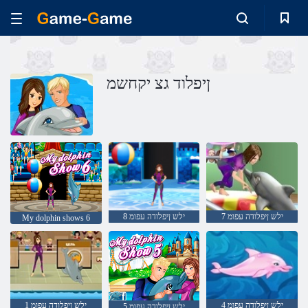
ןיפלוד גצ יקחשמ
7 ילש ןיפלודה עפומ
8 ילש ןיפלודה עפומ
My dolphin shows 6
4 ילש ןיפלודה עפומ
1 ילש ןיפלודה עפומ
5 ילש ןיפלודה עפומ