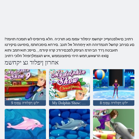
!רתויב םיאלפנהוףיכ יקחשמ יניפלוד עפומ םע תורכיה .הלא םירופיס לש תומכח תויומד
םע םניחב קחשל תונמדזהה תא ץימחהל אל תונב .םירחא םימכחותמ ,םימיעט םיקירטו
תועבטה ךרד הביהרמ הציפק,לסבםירודכ קרוז קיודמ , .םייפכ תואיחמב ותוא
הרשאש,חמש היהי םיפוצונממש ,איש תגצמלךופהל הלוכי רתויב exig
אחרון ןיפלוד גצ יקחשמ
8 ילש ןיפלודה עפומ
My Dolphin Show: Christmas
9 ילש ןיפלודה עפומ