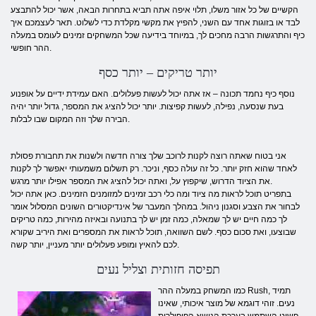
הקשיים של כל אזור משלו, תלוי איפה אתה תביא בתחרות הבאה, אשר יכול להתבצע
לבד או בזוגות אחד עם השני, להפיץ את מקשי מקלדת כדי לשלוט. תאר לעצמכם איך
כיף והתרגשות הרבה מחכים לך, במיוחד בידיעה שכל המשחקים זמינים לעומס במעלה
ההר חופשי.
יותר טריקים – יותר כסף
נוסף כיף נחמד תכונה – אז אתה יכול לעשות פעלולים. האם עמידת ידיים על אופנוע
בעת שנסעה, נפילה, לעשות קפיצות. יותר יכול להציג את המספר, גדול יותר יהיה
הבירה שלך וזה המקום שבו לבלות.
אני בטוח שאתה רוצה לקנות לרוכב שלך צורה חדשה ולשנות את תחבורת פסולת
לאחד שהוא חזק יותר. כל זה עולה כסף, וניכר. רק תשלום משמעותי יאפשר לך לקנות
את הציוד הדרוש, שיקפוץ על, ואתה יכול להציג את המספר אפילו יותר מרגש.
בתפריט תוכל לראות מה ציוד ומה כלי רכב זמינים למזומנים הזמינים. כאן אתה יכול
לבחור את הצבע וסגנון ניהול. במהלך המעבר של אינדיקטורים השונים המסלול אומר
לך כמה חיים יש לך שמאלה, כמה זמן יש לך בתנועה ובאיזה מהירות, כמה טריקים
שבוצעו, ואת סכום כסף. לשם השוואה, תוכל לראות את המספרים ואת היריב שקורא
לכם להאיץ ומופע פעלולים יותר מעניין, יותר קשה.
תפיסה חזותית וצליל נעים
כמו המשחק במעלה ההר Rush, תמיד
נעים. זוהי דוגמא של מוצר איכותי, שאינו