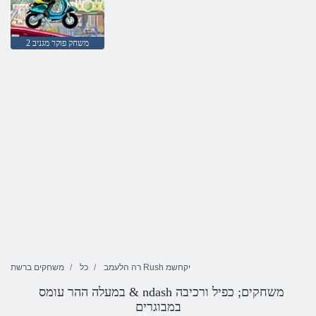
משחק פוקר מגניב 2
רה הלעמב Rush יקחשמ
כל
משחקים ברשת
במעלה ההר עומס & ndash משחקים; כפיל ורכיבה
במבוגרים