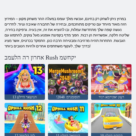
במרוץ ניתן לשחק רק בחינם, ועכשיו מולך עומס במעלה ההר משחק מקוון – המירוץ
הזה מאוד מיוחד עם טריקים מתוחכמים, ובחירה של תחבורה שאיבה וציוד. לחדרים
נעשה קופה שלך מתחדשת עמלות, ובו להוציא את זה, אין בעיה. גרפיקה בהירה,
שליטה חלקה, אפשרויות הן רבות. הפוך מדף בקפיצת אופנוע מעל צוקים, להתמזג עם
הגבעות. התחרות תהיה מרהיבה ומבטיחה הרבה כונן. התמקד בכרטיס, אשר מציג
בדרך שלך, לעקוף משתתפים אחרים ולהיות הטובים ביותר!
אחרון רה הלעמב Rush יקחשמ
רעונ יאקירמא רניד
!2048 :תוסומגרמ
13 הנושאר היילע
10 הריהמ היילע
11 הנושאר היילע
12 ליה הלעמב