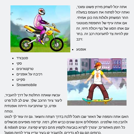
אתה יכול לשחק מירוץ פשוט ומוכר,
ואתה יכול לפתוח את העומס במעלה
ההר המשחק ולגלות מה כונן אמיתי.
אם אתה עייף של התופסת מונוטוני
עם אותו הסוג של נוף ויכולת חיזוי, זה
זמן להיות צד לתערוכת רכב זה. בחר
רכב:
אופנוע
סנובורד
סקי
טרקטורונים
רכיבה על אופניים
סקייט
Snowmobile
עכשיו שאתה החלטת על דרך להעביר,
ליצור ציוד הרוכב שלך. שים לב לכל פרט
ופרט, כך שהתביעה הייתה אופנתית
ונוחה.
האם אתה והמפה של האזור שבו תוכל ללכת בדרך חצתה והשאר. גם זה עוזר לך לנווט
ולהבין מה שלפנינו. המסלולים אינם שונים כביש חלק, רמה. קדימה מופיעים מכשולים
& ndash כל הזמן מאתגרים; יצטרך לקרוא בגבעות ולקפוץ מהם כקרש קפיצה. עצים
כרותים הם גם לא נדירים, ולהעביר קו בעיר עדיין צריך להיות מסוגל.