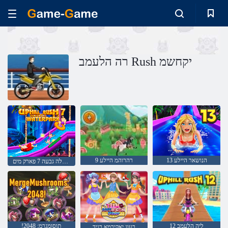
רה הלעמב Rush יקחשמ
13 הנושאר היילע
9 רהרוהמ היילע
מירוץ במעלה גבעה 7 פארק מים
12 ליה הלעמב
!2048 :תוסומגרמ
רעונ יאקירמא רניד