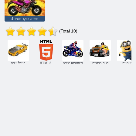
משחק פוקר מגניב 4
(Total 10)
מיומנות
בנות מרוצות
םיעונפוא יצורמ
HTML5
םינבל ץורמ