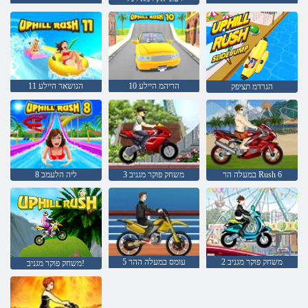
10 הריהמ היילע
11 הנושאר היילע
הגרדמ תציפק
במעלה הר Rush 6
משחק פוקר מגניב 3
8 ליה הלעמב
משחק פוקר מגניב 2
עומס במעלה ההר 5
משחק פוקר מגניב!