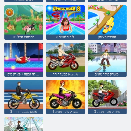
הגרדמ תציפק
8 ליה הלעמב
9 רהרוהמ היילע
משחק פוקר מגניב!
במעלה הר Rush 6
מירוץ במעלה גבעה 7 פארק מים
משחק פוקר מגניב 3
משחק פוקר מגניב 4
עומס במעלה ההר 5