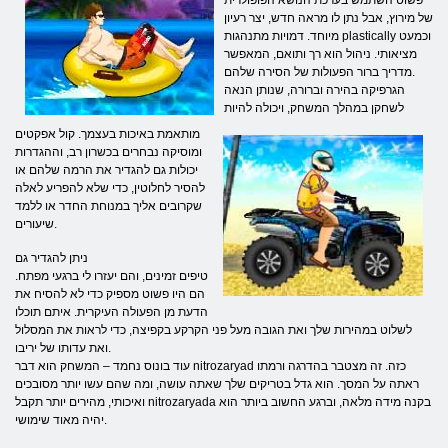
פשוט השתמש בערכת הנושא הפופולרית
של מירוץ, אבל נתן לו מראה חדש, יצר רעיון
מיוחד. דמויות מתנהגות plastically וכמעט
מציאותי. ניהול הוא רך ותואם, המאפשר
מדריך ברור הפעולות של הסירה שלהם.
הגרפיקה בהירה וברורה, שנותן הנאה
לשחקן במהלך המשחק, ויכולה להיות
מותאמת באיכות בעצמך. קול אפקטים
ומוסיקה נבחרים בכשרון רב, וההגדרות
יכולות גם להגדיר את הרמה שלהם או
להסיר לחלוטין, כדי שלא להפריע לאלה
שקרובים אליך במנוחת החדר או ללמד
שיעורים.
ניתן להגדיר גם
טיפים זמינים, והם יעזרו לי ברגעי מפתח.
הם היו פשוט מספיק כדי לא להסיח את
הדעת מן הפעולה העיקרית. איתם תוכלו
לשלוט במהירות שלך ואת הגובה מעל פני הקרקע בקפיצה, כדי לראות את המסלול
ואת עדותו של יריבו.
עוד בונוס נחמד – המשחק הוא דבר nitrozaryad כזה. זה מצטבר בהדרגה ורמתו
ראתה על המסך. הוא גדל בטריקים שלך שאתה עושה, ומה שהם עשו יותר מסובכים
ואיכותי, מהירים יותר תקבל nitrozaryada בקנה מידה מלאה, וברגע החשוב ביותר הוא
יהיה מאוד שימושי.