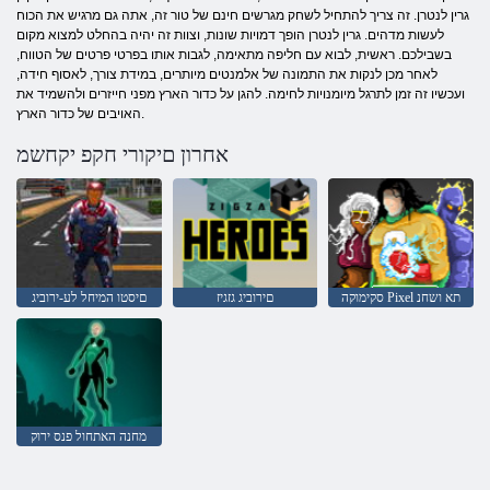
גרין לנטרן. זה צריך להתחיל לשחק מגרשים חינם של טור זה, אתה גם מרגיש את הכוח
לעשות מדהים. גרין לנטרן הופך דמויות שונות, וצוות זה יהיה בהחלט למצוא מקום
בשבילכם. ראשית, לבוא עם חליפה מתאימה, לגבות אותו בפרטי פרטים של הטווח,
לאחר מכן לנקות את התמונה של אלמנטים מיותרים, במידת צורך, לאסוף חידה,
ועכשיו זה זמן לתרגל מיומנויות לחימה. להגן על כדור הארץ מפני חייזרים ולהשמיד את
האויבים של כדור הארץ.
אחרון םיקורי חקפ יקחשמ
סקימוקה Pixel תא ושחנ
םירוביג גזגיז
םיסטו המיחל לע-ירוביג
מחנה האתחול פנס ירוק