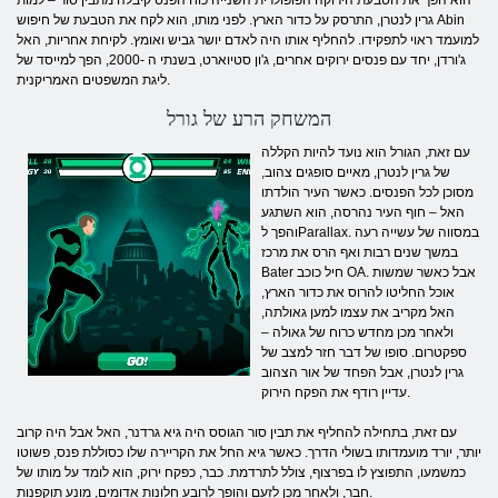
הוא הפך את הטבעת הירוקה הפופולרית השנייה כוח הפנס קיבלה מתבין סור – למות
גרין לנטרן, התרסק על כדור הארץ. לפני מותו, הוא לקח את הטבעת של חיפוש Abin
למועמד ראוי לתפקידו. להחליף אותו היה לאדם יושר גביש ואומץ. לקיחת אחריות, האל
ג'ורדן, יחד עם פנסים ירוקים אחרים, ג'ון סטיוארט, בשנתי ה -2000, הפך למייסד של
ליגת המשפטים האמריקנית.
המשחק הרע של גורל
עם זאת, הגורל הוא נועד להיות הקללה
של גרין לנטרן, מאיים סופגים צהוב,
מסוכן לכל הפנסים. כאשר העיר הולדתו
האל – חוף העיר נהרסה, הוא השתגע
והפך לParallax. במסווה של עשייה רעה
במשך שנים רבות ואף הרס את מרכז
Bater חיל כוכב OA. אבל כאשר שמשות
אוכל החליטו להרוס את כדור הארץ,
האל מקריב את עצמו למען גאולתה,
ולאחר מכן מחדש כרוח של גאולה –
ספקטרום. סופו של דבר חזר למצב של
גרין לנטרן, אבל הפחד של אור הצהוב
עדיין רודף את הפקח הירוק.
עם זאת, בתחילה להחליף את תבין סור הגוסס היה גיא גרדנר, האל אבל היה קרוב
יותר, יורד מועמדותו בשולי הדרך. כאשר גיא החל את הקריירה שלו כסוללת פנס, פשוטו
כמשמעו, התפוצץ לו בפרצוף, צולל לתרדמת. כבר, כפקח ירוק, הוא לומד על מותו של
חבר, ולאחר מכן לזעם והופך לרובע חלונות אדומים, מונע תוקפנות.