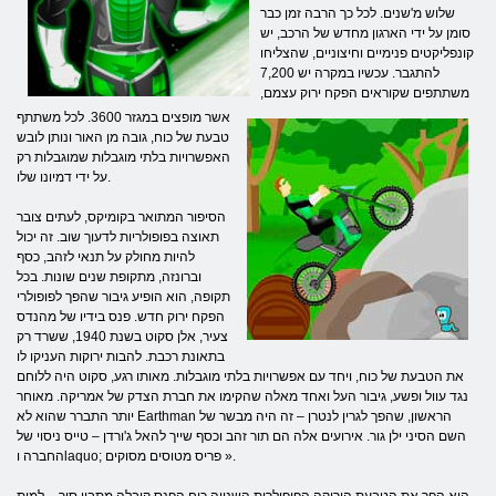
שלוש מ'שנים. לכל כך הרבה זמן כבר
סומן על ידי הארגון מחדש של הרכב, יש
קונפליקטים פנימיים וחיצוניים, שהצליחו
להתגבר. עכשיו במקרה יש 7,200
משתתפים שקוראים הפקח ירוק עצמם,
אשר מופצים במגזר 3600. לכל משתתף
טבעת של כוח, גובה מן האור ונותן לובש
האפשרויות בלתי מוגבלות שמוגבלות רק
על ידי דמיונו שלו.
הסיפור המתואר בקומיקס, לעתים צובר
תאוצה בפופולריות לדעוך שוב. זה יכול
להיות מחולק על תנאי לזהב, כסף
וברונזה, מתקופת שנים שונות. בכל
תקופה, הוא הופיע גיבור שהפך לפופולרי
הפקח ירוק חדש. פנס בידיו של מהנדס
צעיר, אלן סקוט בשנת 1940, ששרד רק
בתאונת רכבת. להבות ירוקות העניקו לו
את הטבעת של כוח, ויחד עם אפשרויות בלתי מוגבלות. מאותו רגע, סקוט היה ללוחם
נגד עוול ופשע, גיבור העל ואחד מאלה שהקימו את חברת הצדק של אמריקה. מאוחר
יותר התברר שהוא לא Earthman הראשון, שהפך לגרין לנטרן – זה היה מבשר של
השם הסיני ילן גור. אירועים אלה הם תור זהב וכסף שייך להאל ג'ורדן – טייס ניסוי של
החברה וlaquo; פריס מטוסים מסוקים ».