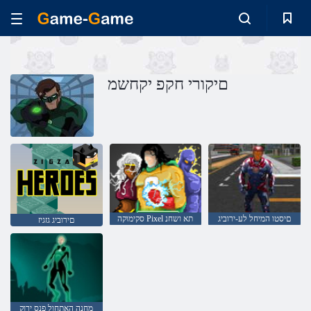
םיקורי חקפ יקחשמ
םיסטו המיחל לע-ירוביג
סקימוקה Pixel תא ושחנ
םירוביג גזגיז
מחנה האתחול פנס ירוק