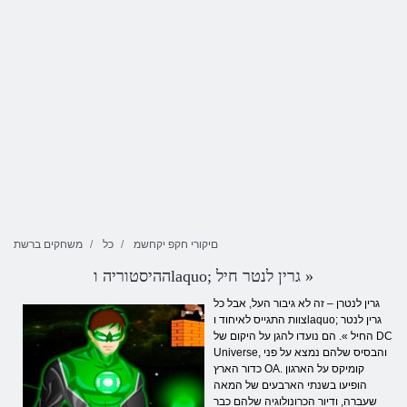
םיקורי חקפ יקחשמ
כל
משחקים ברשת
ההיסטוריה וlaquo; גרין לנטר חיל »
גרין לנטרן – זה לא גיבור העל, אבל כל
צוות התגייס לאיחוד וlaquo; גרין לנטר
החיל ». הם נועדו להגן על היקום של DC
Universe, והבסיס שלהם נמצא על פני
כדור הארץ OA. קומיקס על הארגון
הופיעו בשנתי הארבעים של המאה
שעברה, ודיור הכרונולוגיה שלהם כבר