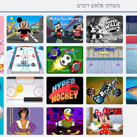
משחקי פלאש דומים
ןור יקימ
ןור יקימ
תואקתפרה
תואקתפרה
2 םלוע יליוו רפוס
קחשמ
קחשמ
תובוב יקוה ברק
הנהמ יקוה
3D ריווא יקוה
יקוה הקאס
רפיה יקוה
סיכ יקוה