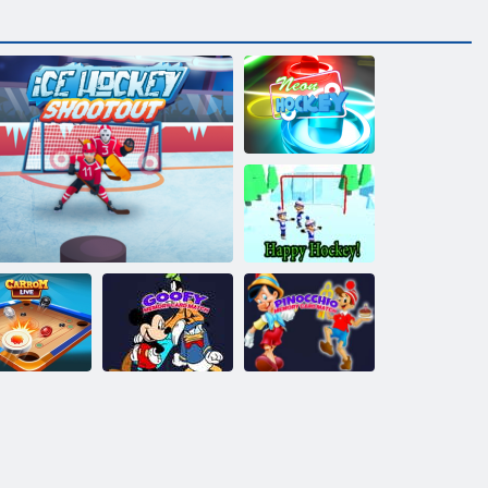
ןואינ יקוה
!חמש יקוה
Pinocchio Card
שפוטמ ןורכיז
Memory Match
סיטרכ
חרק יקוה
בייל םוראק