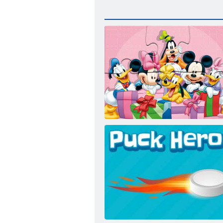
טפיג יקיימ :לזאפ