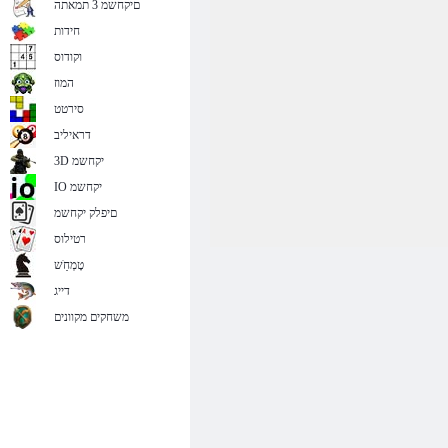
םיקחשמ 3 תמאתה
חידות
וקודוס
המוז
סירטט
דראיליב
3D יקחשמ
IO יקחשמ
םיפלק יקחשמ
רטילוס
טָמְחַׁש
דייג
משחקים מקוונים