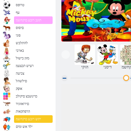
טרופס
עף
תונב רובע םיקחשמ
םיסוס
פוני
להתלבש
בארבי
מזון בישול
רעיש תבצעמ
קחשמ
דיסני
הוקי
צביעה
םילשהל
אּופָק
/ םירתסומ םיבכוכ סואמ יקימ
םיינועבצ םיקולב
םירואזוניד
הרפתקאות
יתש רובע םיקחשמ
ילד אש ומים