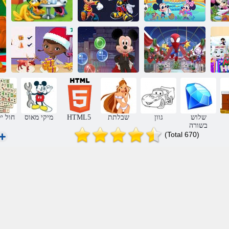
סואמ יקימ לש
מה
ןורכיז יסיטרכל
סואמ יקימ לש
ףיכ ינימ לכ
המאתה
לזאפ
לש
דלומה גח ואוו
םיעוצעצ תינרצי
ךותל ץופק
תוצפוק תועוב
:רוינו'ג ינסיד
שלוש
גוון
שבלתת
HTML5
מיקי מאוס
חול י
בשורה
(Total 670)