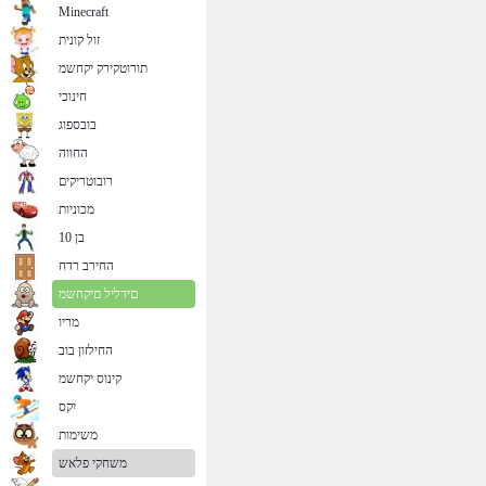
Minecraft
זול קונית
תורוטקירק יקחשמ
חינוכי
בובספוג
החווה
רובוטריקים
מכוניות
בן 10
החירב רדח
םידליל םיקחשמ
מריו
החילזון בוב
קינוס יקחשמ
יִקס
משימות
משחקי פלאש