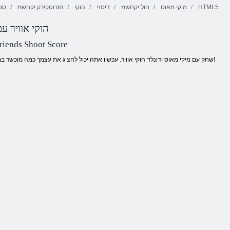
HTML5
מיקי מאוס
חול יקחשמ
דיסני
הוקי
תורוטקירק יקחשמ
ספ
הוקי אוויר עם
Dressup קאד
סואמ ינימ
דלנוד לש
שבלתהל ןידלא
riends Shoot Score
שחק עם מיקי מאוס ודונלד הוקי אוויר. עכשיו אתה יכול להציג את עצמך כמה מוכשר במשחק הזה. מזל טוב!