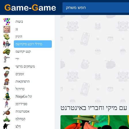
בועות
נג
היגיון
םידלי רובע םיקחשמ
קנט יקחשמ
ירי
משחקים מרוצי
זומבים
הרפתקאות
כדורגל
NinjaGo וגל
ספיידרמן
עם מיקי וחבריו באינטרנט
אסטרטגיה
הָמָחלִמ
ףָלַצ