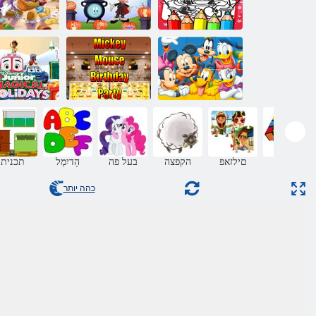
סואמ יקימ לש
קחשמ רחב ואוו
יקימ לש ןודעו
העיבצ רפס
ךותל ץופק
תיב
סואמ יקימ לש
רוינו'ג ינסיד 
סואמ יקימ :לזאפ
תדלוה םוי תביסמ
םימוסק םיגח
חידה
םילזאפ
הקפצה
בעל פה
הָדיִמְל
תכנית
כהה יותר