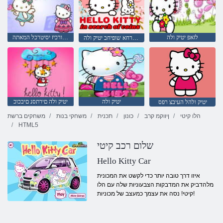
לזאפ יטיק ולה
יטיק ולה לש ןורכיז יסיטרכל המאתה
תועבטמ רחא שופיחב יטיק ולה
יטיק ולה
יטיק ולה םירתסנ םיבכוכ
יטיק ולהל העיבצ רפס
הלו קיטי
ןיווקמ קרב
כונון
תכנית
משחקי בנות
משחקים ברשת
HTML5
שלום רכב קיטי
Hello Kitty Car
איזו דרך טובה יותר כדי לקשט את המכונית
מלהדביק את המדבקות הצבעוניות שלה עם הלו
קיטי! נסה את עצמך כמעצב של מכוניות!