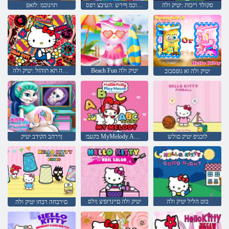
סקולד ריכזת :יטיק ולה
תוינוכמ ףירש :העיבצ רפס
תוינוכמ :לזאפ
Beach Fun יטיק ולה
םילדבהה תא תוהזל :יטיק ולה
יטיק ולה וא גופסבוב
לובניפ יטיק םולש
בקעמ MyMelody ABC תיב יקחשמ יטיק םולש
ןוירהב הקידב יטיק
בוט הליל יטיק ולה
יטיק ולה םיינרופיצ ןולס
םירבחה רבחו יטיק ולה