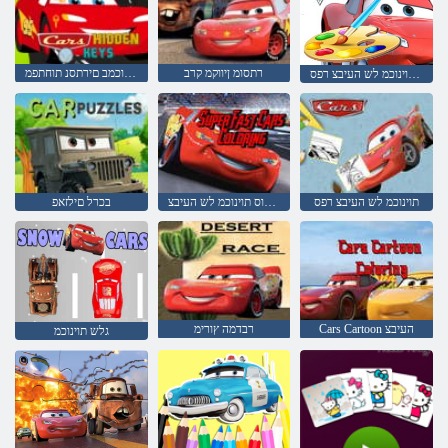
רתסומ ןיווקמ קרב
תוינוכמב םירתסנ תוחתפמ
ינסיד תוינוכמ לש העיבצ רפס
תוינוכמ לש העיבצ רפס
תוריהמ רפוס תוינוכמ לש העיבצ
בכרל םילזאפ
Cars Cartoon העיבצ
רבדמה ץורימ
גלש תוינוכמ