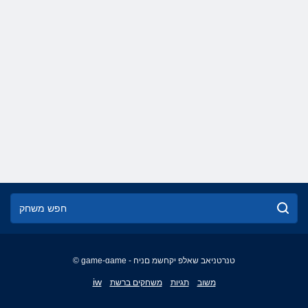
© game-game - טנרטניאב שאלפ יקחשמ םניח
English
iw
משוב
תגיות
משחקים ברשת
Français