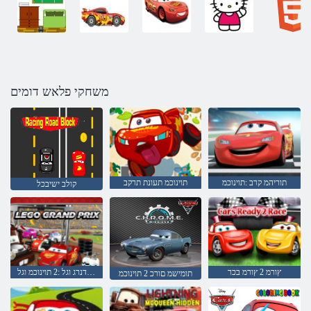
משחקי פלאש דומים
תוריהמ קרב :תוינוכמ
תוינוכמ תעונת תרקב
קולב ישיבכל
ץורמ 2 ץורמ בכר
ירפ דנרג וגל :2 תוינוכמ וגל
תומישמ םורכ 2 תוינוכמ