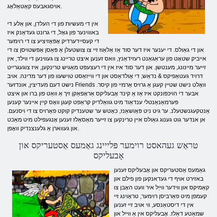
אויסגאבעס קאַטאַלאָג.
אין די מעשיות פון די העלדן, און אַלע די
באוווינער פון גאָל, די גרונט געדאַנק איז
די קעסיידערדיק אָפּאָזיציע צו די רוימער
און די גאַולס. די יענער איז דער סוד אַז אַלאַוז זיי צו צושטעלן אַ פּאַסן אָפּשטויסן צו די
אייביק שטאָט פון עראַגאַנט רעזידאַנץ, וואס זענען איצט טריינג צו געווינען די ווילד, אין
זייער מיינונג, מענטשן. און דער סוד איז אין די רעצעפּט מאַגיש טרינקען, איז צוגעגרייט
דרויד געטאַפיקס & נדאַש; די אָולדאַסט און די ווייזאַסט טוישעוו פון דער מדינה. אויב
נישט דעם מעדיצין, אונדזער Friends וואָלט נישט שטיין קעגן אַ גרויס אַרמיי פון קיסר.
אבער די הויכפּונקט איז אַז אַ קינד אָבעליקס אַראָפאַקן זיך אַ וואַט פון ברו און איצט
פּערמאַנאַנטלי ענדאַוד מיט גוואַלדיק קראַפט קעגן וואָס קיין איינער קענען
אַנטקעגנשטעלנ. ער גיט ניט פּאָושאַנז, כאָטש ער שטענדיק קוקט פאָרויס צו די ויסנעם.
אן אנדער גוט גענוג גאַולס איין טרינקען צו זייער מאַסאַלז זענען אָנגעפילט מיט מאַכט
און געווארן אַ גלענצנדיק וואָפן.
טראַש געהאסט רוימער פּלייינג גאַמעס אַסטעריקס און
אָבעליקס
גאַמעס אַסטעריקס און אָבעליקס זענען
באזירט אויף די געדאנקען פון פילם און
קאַמיקס און ווידער ווייַל איר וועט האָבן צו
קעמפן מיט פאַרביסן רוימער, טראָוינג זיי
אין די דיסטאַנסע, ווי אויב זיי זענען
שמאַטע דאַלז. אָבעליקס אין אַ ווייל און