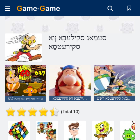
סעמַאג סקילעבָא ןוא
סקירעטסַא
גנולמַאז שינעטער געזבָאל סקירעטסַא ליּפש
שינעטער געזבָאל סקילעבָא ןוא סקירעטסַא
637 עניב לזמ ןייג עּפלַאמ
(Total 10)