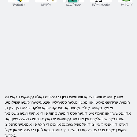
בילדונגקרייז
סעמַאג ןיילנָא
ינטעליגענט
זלַאזַאּפ
רעטעניש
שטריך סעריע וועגן דער אַדווענטשערז פון די העלדיש גאַולס קאַנגקערד גאַזירטע
הומאָר, ערידזשאַנאַליטי און ומגעוויינטלעך סטאָריליין. איצט גיימערז קענען שפּילן מיט
זיי פֿאַר פּאָטער אָנליין גאַמעס אַסטעריקס און אָבעליקס צו לערנען וועגן נייַ
אַדווענטשערז און קאַמף מיט די געהאסט רוימער. כוחות פון די אותיות זענען נישט נאָך
גענוג פֿאַר איין שלאַכט אין אונדזער קאַטעגאָריע גאַנץ יקסייטינג געשעענישן וואָס
דאַרפן דיין אָנטייל. גיין צו די אָלימפּיק גאַמעס און מיט די הילף פון אַ מאַגיש טרונק צו
ומקערן מאַכט צו ברעכן רעקאָרדס, גיין דורך קוועסץ, פאַרלייגן די רעטעניש און מאָלן
בילדער.