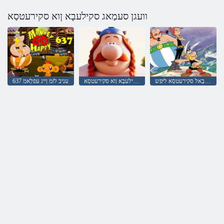
וועגן סעמַאג סקילעבָא ןוא סקירעטסַא
גנולמַאז שינעטער געזבָאל סקירעטסַא ליּפש
שינעטער געזבָאל סקילעבָא ןוא סקירעטסַא
637 עניב לזמ ןייג עּפלַאמ