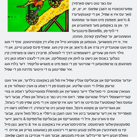
עס נאָר טוט נישט פאַרפירן
אַפּערטונאַטיז צו האָבן שפּאַס. יא, יאָ, יאָ,
פֿאַר עס איז אַ שפּיל, און די קאַנגקערערז
& נדאַש; פּאַפּאַץ מיט וואָס ער אַמוסעס
זיך. און צו באַקומען מער פאַרגעניגן און
פינאַנציעל Benefits, די לויף פון
געשעענישן, ער קאַלעקץ קאָינס, געזונט,
איר, ווי זיין מאַשגיעך, גענומען אַן אַקטיווע טייל אין אַלע זייַן אַקטיוויטעטן. אויף די וועג
עס וועט שטענדיק זיין צרה און & נדאַש; אָן אין קיין וועג. שאַרף פּינס קענען טייטן, און די
ווילד חיות פון שעדיקן. דזשאַמפּינג דורך די לעוועלס, פּרובירן נישט צו פאַרפירן קיין
נוצלעך באָנוס און נישט צו לויפן אין קאָנפליקט, און אין די לעצט ראַסע טאָן ניט
פאַרגעסן צו אַראָפּנעמען די שטיינער פון די טאָפּ מיט אַ מאַגיש עליקסיר. דער בלויז וועג
איר שפּרינגען צו די ווייַטער מדרגה פון די שפּיל.
יעדער אַסטעריקס און אָבעליקס אָנליין שפּיל איז פול פון באַקאַנט בילדער, און איר וועט
טרעפן אַפֿילו די הונט שליטע. און פאַנס פון די ראַסע צו ווערן ינוואַלווד אין אַ
ומגעוויינטלעך ראַסע ווו צוויי Friends געווארן שונאים. זיי סאַדאַלד זייער טשעריאַץ און
קעריידזשאַסלי דעדלי שטורעם שפּור. דאס איז ניט נאָר אַ בערגל און וואַליז, אָבער דער
עמעס וואַל קאָוסטער! עס מיינט אַז דער וועג איז קראַקט אין די מיטן שפּיץ פון די בערגל,
און געגרינדעט אַן אַקוטע ווינקל, וואָס קענען ניט אַריבערגיין. דו זאלסט נישט זיין
סאַפּרייזד אַז אין דער ערשטער בינע איר וועט האָבן צו ריפּליי אַ ביסל מאל איצט, אָבער
עס ס ווערט עס, ווייַל די אַסטעריקס און אָבעליקס אָלימפּיקס & נדאַש; זייער
ספּעקטאַקיאַלער פאַרמעסט. אַדמיניסטראַציע איז באַקאַנט צו איר & נדאַש; נוצן פייַל
קיז צו פאַרגיכערן און פּלאַץ קענען טוישן די ריכטונג פון באַוועגונג צוריק און אַרויס. די
גאַולס זענען זייער פרייַנדלעך און פייַן מענטשן, אָבער ווען זיי אָנהייבן צו האָבן שפּאַס,