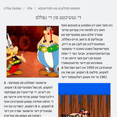
סעמַאג סקילעבָא ןוא סקירעטסַא
אַלץ
גאַמעס אָנליין
די געשיכטע פון ​​די גאַללס
ניט מער וועט זייַן געפֿונען אַ מענטש וואס
האט ניט לפּחות איין קאַרטון אָדער
שטריך פילם וועגן אַסטעריקס און
אָבעליקס & נדאַש; גרויס גאַללס,
וועמענס ליבע פון ​​לעבן און אַ ריזיק,
מאַדזשיקאַל מאַכט מאכט די צוקוקער
אָבהאָהאַטיוואַציאַ. אבער נאָר די אמת
פאַנס פון דעם פּאָר ווייסט אַז די
געשיכטע פון ​​זייער אַדווענטשערז
אנגעהויבן אין 1959 אין דעם זשורנאַל &
לאַקוואָ, פּילאָט & ראַקוואָ, און שוין אין
1961 ער איז געווען רעלעאַסעד דער
ערשטער זאַמלונג פון קאַמיקס - &
לאַקוואָ, פֿון גאָל אַסטעריקס & ראַקוואָ.
אין דערצו, די קריייטערז פון קאָמיקער
דיליבראַטלי קומען אַרויף מיט איינער פון
די הויפּט אותיות נאָמען סטאַרטינג אויף
& לאַקוואָ, א & ראַקוואָ, ינשורינג עס איז
שטענדיק דער ערשטער שורה אין דער
רשימה פון נעמען פון אנדערע