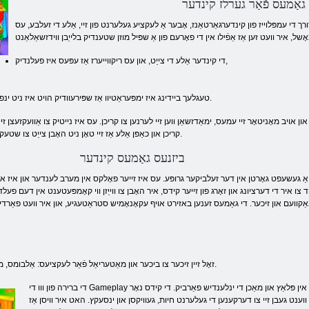
 גאַמעס פֿאַר גערלז קינדער
רך די עמפּלוייז פון קינדערגאַרטאַנז, אָבער אַ לעקציע געלערנט פון זיי, אַלע די זעלבע, עס
די קינדער אַלע די צייַט, און עס ריקווייערז אַז עפּעס איז פעלנדיק,
טעגלעך ביידינג איז ימפּעראַטיוו אַז שפּירעוודיק הויט איז ניט ינפלאַמעד, און ווידער עס איז צייַט צו שלאָפן.
און אויב מאָניטאָר זיי עמעס, ימאַדזשאַן ווען זיי לערנען צו קריכן. עס איז נייטיק צו אַוועקזעצן זי
קריכן און כאַפּן אַלע אַז זיי טאָן ניט האָבן צייַט צו שטעקן אַ פינגער אין די כאָלעל, אָדער שלינגען אַ קנעפּל.
ביזנעס גאַמעס קינדער
ַ געשעפט גאָרטן אין דער זעלביקער גרופּע. עס איז זייער פאָלקס אין מערב לענדער און איז ארוי
צו איר די דערציונג און זאָרג פון זייער קידס, איר האָבן צו ווייַזן ווי קאָמפּעטענט אין דעם פעלד. 
אַקוועם און זיכער. די גאַמעס זענען באזירט אויף עקאָנאָמיש סטראַטעגיע, און איר וועט פאַרדינ
זאָל זיין זיכער צו ביכער און מאַטעריאַל פֿאַר לעקציעס: אַלבומס, מאָדעלינג ליים, פאַרב, פּאַפּיר און אנדערע.
די ברירה פון ווו די Gameplay איז גרויס און איר קענען נאָר טאָן די באַפּוצונג און פורנישינג פון זייַן קינדער. צולייגן די מעבל אין פּלאַץ און מאַכן די ינלענדיש פאַרביק. די קידס נאָר
 ווענט געבן זיי צו דערקענען די געלערנט חיות, געוויקסן און ינסעקץ. האט איר וויסן אַז