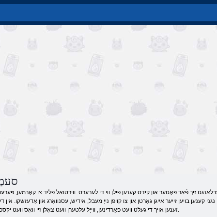
סעמַ
רלאנגט זיך פֿאַר פּאָטער און קידס קענען פילן ווי די לערערס. ווירטואַל פּליד צו קאָרמען, פּערעפ
ם. נגני קענען בויען זייער אייגן גאָרטן און צו קויפן נייַ מעבל, אידיש, עסנוואַרג און אָדעזשקו. אין ד
זענען אויך די געלט וועט פאַרדינען, ווייַל עלטערן וועט צאָלן זיי וואָס וועט יקספּאַנד אייער געשעפט.