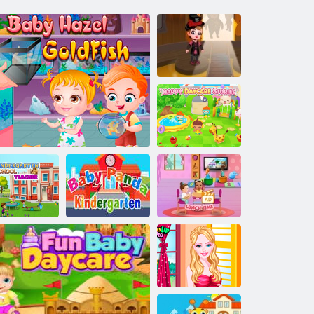
בעיבי האַזעל
האַללאָוועען
קאַסטלע
סעירָאטס
ערַאקַייד לזמ
ערַאקַייד לדיימ
ןעטרַאגרעדניק
רערעל עלו
יביעב סיז
ַאדנַאּפ יביעב
בעיבי האַזעל גאָלדפיש
ןעטרַאגרעדני