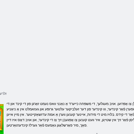
ש
יּפַארעט
ןעטרַאגרעדניק
רעקייד ס ַאדנַאּפ
רעגנַאווש
עַייכ
.רד
זלרעג
 צו אָפּרוען. אויב מעגלעך, די משפּחה כייערד אַ נאַנני וואס נעמט זאָרגן פון די קינד און די
פערן פֿאַר קינדער, ווו קינדער פון דער זעלביקער עלטער גרופּע און געזאמלט אין אַ ניאַניע
אַר די קידס. בלויז מיט די מידות, איינער קענען ווערן אַ אמת עדזשאַקייטער. אין מיין אייגן
 פֿאַר זיך אין שטייַגן, איר וועט קענען צו אָפּגעבן זיך צו די קינדער, און אויב דאָס איז דיין
פאַך, מיר פאָרשלאָגן גאַמעס פֿאַר גערלז קינדערגאַרטען.