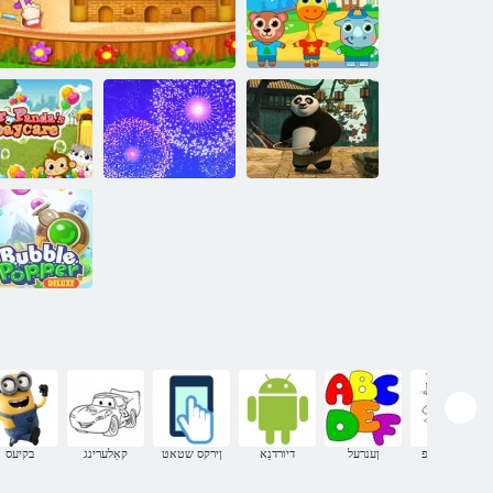
רעק ןרעגנאווש
יברַאב
ןעטרַאגרעדניק
עַייכ
קאַנג פו פּאַנדאַ 2:
רעקייד ס ַאדנַא
רוף די רייַף
פירעוואָרקס 3
ערַאקַייד יביעב סַאּפש
.רד
לאַגזשעריאַ
בלאָז
ךעלגניי רַאֿפ
ןענרעל
דיורדנַא
ןירקס שטאט
קאַלערינג
בקיעס
גנירעלַאק