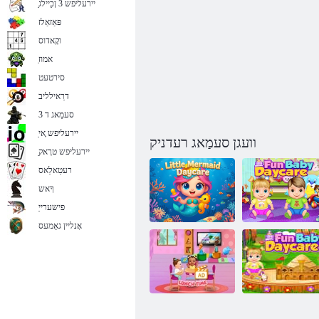
ַיירעליּפש 3 ןכַיילג
פּאַזאַלז
וקָאדוס
ַאמוז
סירטעט
דרַאילליב
סעמַאג ד 3
ַיירעליּפש ָאי
וועגן סעמַאג רעדניק
ַיירעליּפש טרָאק
רעטַאלַאס
ךָאש
פישערייַ
אָנליין גאַמעס
רעטיילַאימיס
ערַאקַייד
רעק גָאט
דיַאמרעמ ןיילק