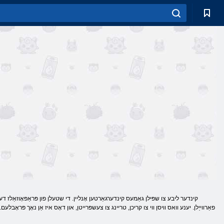
קינדער ליבע צו שפּילן גאַמעס קינדערגאַרטען אָנליין. די שטעלן פון פּראַפּאָוזאַלז דע
פאַרווייַלן. יענע וואס וויסן ווי צו קריכן, טריינג צו צעשפּרייטן, און דאָס איז אַן נאָך פּראָבלע