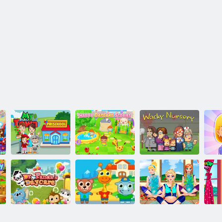
Wacky רעמיצ -
סעירָאטס
ק
רעדניק
ערַאקַייד לזמ
לוקסירּפ ןוַאט ןַיימ