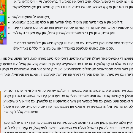
וי צו קאָכן זיי סעפּעראַטלי. אויב דאָס איז טאַקע די ברעקלעך, זיי ווי זיס קלאָווער אין
פּאָסטעריליזאָוואַט פלאַש;
דילוטע אין אַ באַזונדער פאַן מיט די מילך פּודער פון אַ סלוי פון בעיבי עסנוואַרג;
ווען גרייט, גיסן אין די צוגעגרייט פלאַש פון גרויל, און קאָרמען די טאַדלער.
ר קינד טיש האט ווערן דייווערס. עס שוין איז, ווו קאַראָוסינג און פיל ווידער ברירה פון
עסנוואַרג, כאָטש עטלעכע באַונדריז און שטעקן צו די כּללים נאָך דאַרפֿן.
אַצן די גאַמעס פֿאַר גערלז קינדערגאַרטען. דאס יקסייטינג פאַרווייַלונג, דער הויפּט ציל פון וו
ונג קינדער אלא טראַבאַלסאַם. אבער דעם טעטיקייט קענען זיין טשיקאַווע און אַפֿילו ענדזשויאַבאַל. א
ן דער אַדמיניסטראַציע פון ​​מייל קינדערגאַרטען. אין די אָנהייב איר וועט ענטראַסט די זאָרגן פו
 וועט זיין מער. וואַך אויס פֿאַר די דאַרף פון קינדער: קאָרמען זיי, וואַשן און פאַרווייַלן. פֿאַר 
ס, איר קענען פאַרברענגען צו פֿאַרבעסערן די ינלענדיש גאָרטן, ווי ווויל ווי זייַן פונדרויסנדיק
טעלן אַ אַסיסטאַנט וואס וועט צוגרייטן מילז אָדער פאַרווייַלן קינדער. גענוג מדרגה פון זאָרגן
ר גאַמעס וועט מאַכן עס פיל בעסער און מער אַטראַקטיוו צו עלטערן. עס איז אויך טשיקאַווע
ָדער נאָך ווילן צו געפֿינען זיך אַ פּאָני און נעמען קעיר פון דעם קיוט כייַע, עס איז אַ שפּיל Created
ספּעסיפיקאַללי פֿאַר איר.
 קענען קומען אמת. די הויפּט אָביעקטיוו איז צו נעמען קעיר פון די ווונדערלעך פּעץ. Gameplay איז גאַנץ
נק צו אים, די טבילה אין די שפּיל וועלט איז געגאנגען דיפּער. לעמאָשל, צו קאַם דיין ליבלינג,