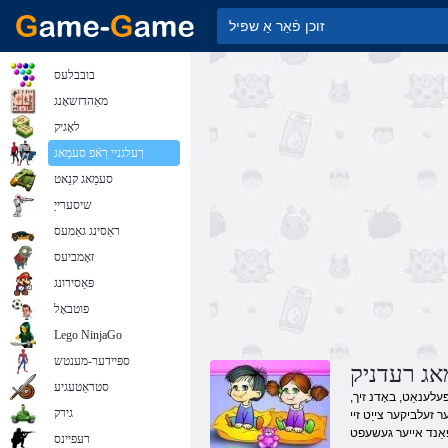
בובבלעס
מאַהדזשאָנג
לאָגיק
ךעלגניי רַאֿפ סעמַאג
סעמַאג קנַאט
שיסערייַ
ראַסינג גאַמעס
זאָמביעס
פּאַסירונג
פוטבאָל
Lego NinjaGo
ספּיידער-מענטש
אג רעדניק
סטראַטעגיע
ּעלענאַט, באָדנ זיך,
גירק
ער זעלביקער צייַט זיי
רעּפיינס