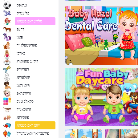
טרָאּפס
פליענדיק
סלריג רַאֿפ סעמַאג
דרעֿפ
פּאָני
פֿאַרשטעלן זיך
באַרבי
קוקינג עסנוואַרג
רעריזירפ
קאַלערינג
ףיוא ךאמ
ןריורפרַאפ
סקַאלב טנוב
זרָאסַאנייד
פּאַסירונג
בעיבי האַזעל דענטאַל קער
ייווצ רַאֿפ סעמַאג
פירעבוי און וואַטערגירל