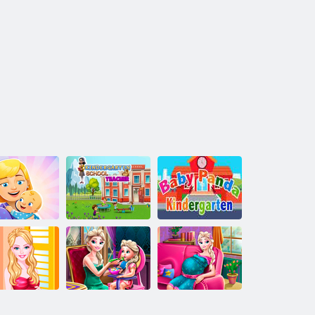
ןעטרַאגרעדניק
רערעל עלוש
ַאדנַאּפ יביעב
ןעטרַאגרעדניק
ןטרָאג רעדני