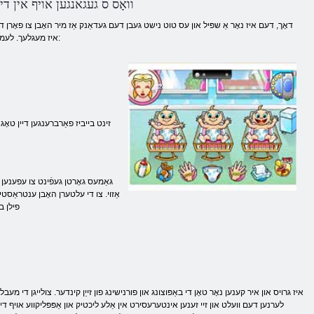
וואָס ס געגאנגען אויף אין די
דאָך, דעם איז נאָר אַ שפּיל און עס טוט נישט געבן דעם געדאַנק אַז מיר האָבן צו פאָרן דו
איז מעגלעך. לעמאָשל, איר וועט זען אַז אַפֿילו אין די פאָרעם פון אַ שפּיל מוזן שטענדיק בלייַבן ווידזשאַלאַנט:
זינט בייביז פאַרברענגען דיין טאָג 
גאַמעס גאָרטן געפֿינט צו עפענען א
אַזוי. צו די עלטערן האָבן ענטראַסטיד 
פילן ב
לערנען דעם וועלט און זיי זענען אינטערעסירט אין אַלע ליכטיק און אַפּפּליקווע אויף די