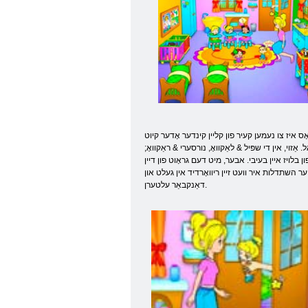
אָס איז צו נעמען קעיר פון קליין קינדער אָדער קיוט
ַזוי, אין די שפּיל & לאַקוואָ, נורסערי & ראַקוואָ;
ן בלויז איין בעיבי. אבער, מיט דעם גראָוט פון דיין
זייער השתדלות איר וועט זיין ריוואָרדיד אין געלט און
דאַנקבאַר עלטערן.