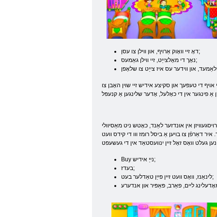
דאָ זיי וואָוק אַרויף, און ווילן צו עסן;
נאָך די מאָלצייַט, זיי ווילן גאַמעס;
י אויף די טעפּעך און סקיצע אידיש זיי שוין האָבן צו
סגעוויזן אין אונדזער לאַנד, כאָטש ניט מאַסיוולי
איר דאַרפֿן צו בויען אַ ביסל רומז ווו די קידס וועט
ען געלט וואָס זאָל זיין ינוועסטאַד אין די געשעפט
Buy נייַ אידיש;
בעדז;
לינאַנז, וואָס וועט זיין פייַן טאַדלער בעט;