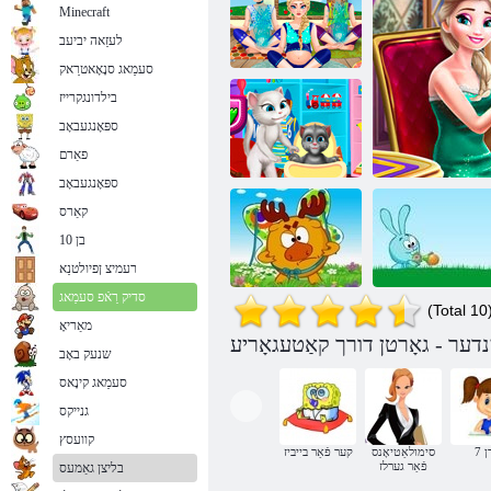
Minecraft
לעזַאה יביעב
סעמַאג סנָאָאטרַאק
בילדונגקרייז
ספּאָנגעבאָב
יּפַארעט
רעטיילַאימיס רעק גָאט
רעגנַאווש
פאַרם
ספּאָנגעבאָב
קאַרס
בן 10
עקצַאצ ןֿפרַאד
םָאט
רעמיצ ןפיולטנַא
סדיק רַאֿפ סעמַאג
(Total 10
מאַריאָ
פּינטלעך
לאָסיאַש און
שנעק באָב
ּכלמ זייא
קראָטשע
בוטטערפליעס
סעמַאג קינָאס
גנייקס
קוועסץ
רן
סימולאַטיאָנס
קער פֿאַר בייביז
פֿאַר גערלז
בליצן גאַמעס