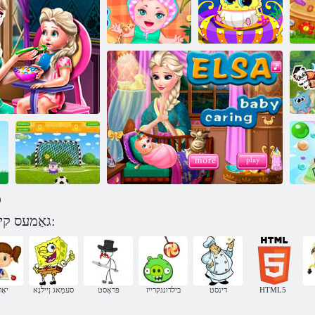
טרובעג יביעב
ַאסלע רעגנַאווש
גנירַאק יביעב
גנירַאק Sofia
בָאבעגנָאּפס
ןטרָאג רעדניק
יביעב
ּפ
)
גאַמעס קינדער - גאָרטן דורך קאַטעגאָריע:
ס
יקירַאטַארוו
:יקירָאקיק
ןעמרָאק רעלדַאט ה
HTML5
דינסט
בילדונגקרייז
פּראָסט
סעמַאג ןיילנָא
7 יאָ
גנירַאק יביעב ַאסלע