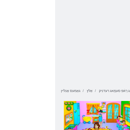
ערַאקַייד יביעב
ערַאקַייד לדיימ
סַאּפש
יביעב סיז
 רַאֿפ סעמַאג רעדניק
אַלץ
גאַמעס אָנליין