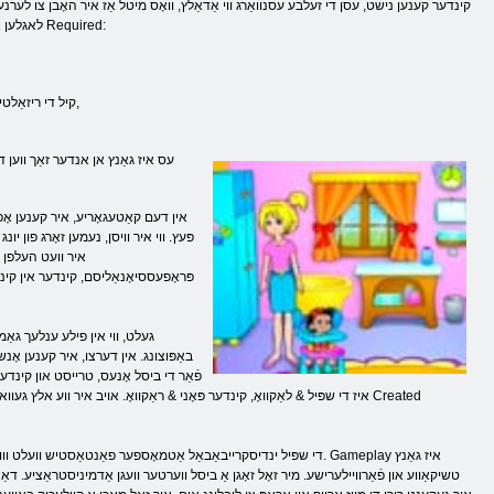
קינדער קענען נישט, עסן די זעלבע עסנוואַרג ווי אַדאַלץ, וואָס מיטל אַז איר האָבן צו לערנען ו
לאגלען און צו צוגרייטן אַזאַ אַ געמיש, עס איז נייטיק צו דורכפירן אַ נומער פון מאַניפּיאַליישאַנז Required:
קיל די ריזאַלטינג עסנוואַרג אָדער וואַרעם אַרויף, אַזוי אַז עס איז געווען וואַרעם און ניט שאַטן די קינד,
עס איז גאַנץ אן אנדער זאַך ווען דע
אין דעם קאַטעגאָריע, איר קענען אָפּש
פּעץ. ווי איר וויסן, נעמען זאָרג פון י
איר וועט העלפן אי
פּראָפעססיאָנאַליסם, קינדער אין קינדער
געלט, ווי אין פילע ענלעך גאַמע
באַפּוצונג. אין דערצו, איר קענען אָנש
פֿאַר די ביסל אָנעס, טרייסט און קינדע
איז די שפּיל & לאַקוואָ, קינדער פּאָני & ראַקוואָ. אויב איר ווע אלץ געוואלט א
די שפּיל ינדיסקרייבאַבאַל אַטמאָספער פאַנטאַסטיש וועלט ווו קיין חלום
טשיקאַווע און פֿאַרוויילערישע. מיר זאָל זאָגן אַ ביסל ווערטער וועגן אַדמיניסטראַציע. דאַ