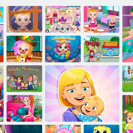
בעיבי האַזעל: אַ
בעיבי האַזעל
בעיבי האַזעל:
טאָג אין די גאָרטן
פלאָווער גירל
פֿאָטערס טאָג
בעיבי האַזעל:
ערַאקַייד
יערלעך טאָג פון
לוקסירּפ ןוַאט ןַיימ
דיַאמרעמ ןיילק
שולע
ש
Wacky רעמיצ -
ק
רעדניק