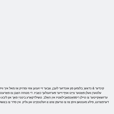
טרובעג יביעב
ןעמרָאק רעלדַאט
רעק ןרעגנאוו
ַאסלע רעגנַאווש
הּכלמ זייא
יברַאב
קינדער & נדאַש; בלומען פון אונדזער לעבן, אָבער זיי זענען אַזוי ומרויק אַז מאל איך ווילן
עלטערן וועלן פּאָטער צייַט אויף זייער פּערזענלעך כאַביז. די מנוחה האָבן צו פאַרענט
עדזשאַקייטער צו טיילן ריספּאַנסאַבילאַטיז אין האַלב. טשילדקאַרע ביטנייַ פאַך און ליבע פֿ
דערפאַרונג, פילע מענטשן וויסן אַז צו טרעפן אַזאַ אַ זעלטנקייַט און גליק. אין סדר צו באַשליסן