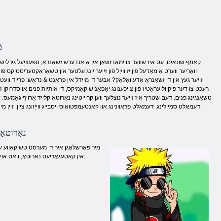
y
וואָריער ווערט אַ מאָדעל פון יז ווייַל פון זייער יונג עלטער און טשאַראַקטעריסטיקס פון
רעכט צו דער פּיקיוליעראַטיז פון צייכענונג יאַפּאַניש קאַמיקס, די אותיות פּנים אויסדרוקן ז
טשאַנגינג פּנים. דעם שטריך איז זייער נוצלעך ווען קריייטינג נאַרוטאָ קלייד אַרויף גאַמעס. ד
דעמאָלט סמיילינג, דעמאָלט פראָוונינג און קאָנטעמפּטואָוס ויסבייג ווייַזונג ציין. זיין מ
נאַרוטאָ
מיר פאָרשלאָגן איר די מערסט טשיקאַווע שפּיל
באַשלאָסן צו פאַרבעטן Friends אין קאַטעגאָריעס נאַרוטאָ, וואס אויך ווילן צו נוצן אייער דינסט דיזיינער, און איצט, צוזאמען מיט די הויפּט כאַראַקטער, איר קענען האָבן שפּאַס מיט: