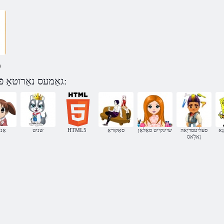
)
גאַמעס נאַרוטאָ פֿאַרשטעלן זיך דורך קאַטעגאָריע:
ָא
סעליטסריַאה
שיינקייט סאַלאַן
סאַקוראַ
HTML5
שניט
אַנ
ןָאלַאס