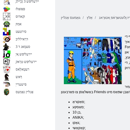
ַיירעליּפש 3 ןכַיילג
פּאַזאַלז
וקָאדוס
ז ןלעטשרַאֿפ ָאטורַאנ
אַלץ
גאַמעס אָנליין
ַאמוז
סירטעט
ויסנעמען, ווען אַ
דרַאילליב
איך
סעמַאג ד 3
 די געלעגנהייט צו פאַרבינדן אַ פייַן באָכער און קומען אַרויף מיט זייַן אייגן גאַרניטער.
און
ַיירעליּפש ָאי
נץ,
ַיירעליּפש טרָאק
 די
רעטַאלַאס
ךָאש
פישערייַ
מיר
אָנליין גאַמעס
סאַקוראַ;
סאַסקע;
בן 10,
ANIKA;
גאָקו;
קאַקאַשי;