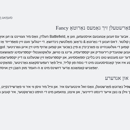
סעמַאג ךי
Fanc פֿאַרשטעלן זיך גאַמעס נאַרוטאָ
העלדן, וואָס מיר געוויינט צו זען אויף די Battlefield, קאַמף שונאים, עס איז שווער צו ימאַדזשאַן אין אַ אַנדערש זשאַנראַ, ספּעציעל גירליש. אבער עס זענען אָנגענעם א
 קולטור. דאס זענען די נאַרוטאָ & נדאַש; מאַלטשין נינדזשאַ. די יינגלעך וועט זיין סאַפּרייזד אַז 
Forgot זייער געץ אין די זשאַנראַ אָדעוואַלאָק? אבער די מיידל אין פראָנט & נדאַש; פרייד וועט קומען
ענען שטענדיק רירעוודיק און יקספּרעסיוו, גרינג צו טוישן, עלאַקוואַנטלי יקספּרעסינג ימאָושאַנז 
ער יונג מענטש טוט ניט בלייַבן ימפּאַססיווע, און יקספּרעסאַז זייַן שטעלונג צו דיין יקספּעראַמאַ
ינע איז אויך קאָנסיסטענט מיט די נוסח פון קלייד, ווייַל פֿאַר רעפּערסקאָגאָ גאַרניטער, סמאָקינג,
יאַפּאַניש קאַמאָונאַ אָדער דזשינס מיט אַ ה-העמד מוזן האָבן זייַן אויסדרוק.
 און אנדערע
 נאַרוטאָ פֿאַרשטעלן, וואָס זאל אינטערעס איר. און ווייַל מיר וויסן ווי איר ווי פאַרשיידנקייַט, 