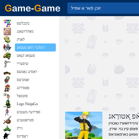
בובבלעס
מאַהדזשאָנג
לאָגיק
ךעלגניי רַאֿפ סעמַאג
סעמַאג קנַאט
שיסערייַ
ראַסינג גאַמעס
זאָמביעס
פּאַסירונג
פוטבאָל
Lego NinjaGo
ספּיידער-מענטש
פ ָאטורַאנ
סטראַטעגיע
טיניידזשערז נאָכגיין
גירק
אַסן קיין בוי: שירץ,
רעּפיינס