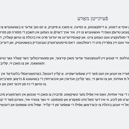
פֿעיִקייטן מאָדע
ן אויף אַ דאַטע, אַ דיסקאָטעק, אַ נסיעה, אַ מאַכנ אַ פּיקניק, אַ יום טוּב אָדער אַ באַגעגעניש צו
ן וואָס די געשעעניש צו זיין. איר אויך דאַרפֿן צו נעמען אין חשבון די מסורה פון מזרח קולטור, עקספּעראַמענטינג מיט די דעטאַילס.
ן די סעלעקציע וועט נעמען צייַט. און קאַנסידערינג אַז יעדער פּרט איז ביכולת צו טוישן קאָלירן
יר וועט זיין צופֿרידן מיט די רעזולטאַט. דאס מייַסטערווערק נעבעכדיק באַשטעטיק, און דעריבער מא
לעס. זיי קענען זיין לענגקטאַנד אָדער מאַכן קירצער, און ומגעוויינטלעך האָר קאָליר גאָר טויש
ימאָושאַנז, און צו מאַכן זיי, קלייַבן פון די מעניו סקווינט אויגן, שמייכל, ברעכן ייבראַוז.
 אַז זענען אין זעט פֿאַר דיין שעפֿערישקייט. אַ קליין דעטאַל, כאַרמאָוניאַסלי בלענדאַד אין די 
ס אותיות, און צו טוישן זיי, נאָר קלייַבן אנדערן און איבערחזרן די באַוועגונג & נדאַש; פאַרבייַט ו
איר וועט זען אַ פּאַליטרע פון ​​פֿאַרבן אַז Offers צו טוישן די כיו פון זיכער זאכן און האָר.
ויי אותיות, וואָס איז אַפֿילו מער טשיקאַווע. פּרובירן צו מאַכן זיי אָנטאָן אין האַרמאָניע מיט 
ערט פון ליבע, ווי איז דער פאַל מיט סאַקוראַ און סאַסוקע. זיי גאָר צוטרוי איר, ווארטן פֿאַר די קא
 זיי זענען ביכולת צו יבערראַשן אַפֿילו די שאַפֿער פון די קלייד. שפּיל מיט שאַפּעס און דעטאַ