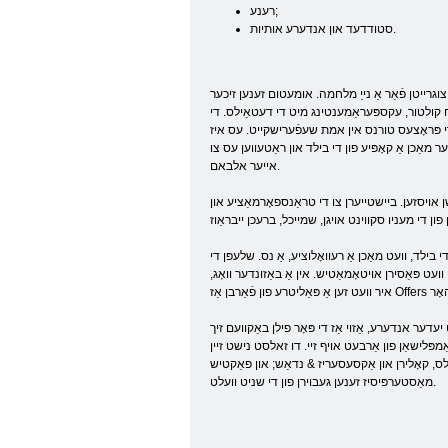
רענע;
סטודדעד און אנדערע אותיות.
 צוגרייטן פֿאַר אַ נייַ מלחמה. אומעטום זענען זיכער
 די European שניט איר נאַוויגירן בעסער, אָבער ווייַל עס וועט זיין
, די פּראָצעס טורנס אין אמת שעפֿערישקייט. עס איז
ַכן אַ קאָפּיע פון ​​די בילד און ראַטעווען עס צו
אייער אלבאם.
ן אויסזען. ביישטייערן צו די טראַנספאָרמאַציע און
בילד, וועט מאַכן אַ רעוואָלוציע, אַ נס. שלעפּן די
ועט פּאַסירן אויטאָמאַטיש. אין אַ באַזונדער וואָג,
יעדער אנדערע, אַזוי אַז די פּאָר פילן באַקוועם זיך
ַמפּלישאַן פון אַרבעט אויף זיי. דו זאלסט נישט זיין
ילס, קאָלירן און אַקסעסעריז & נדאַש; און פאַקטיש
מאַסטערפּיסיז זענען געבוירן פון די שניט וועלט.