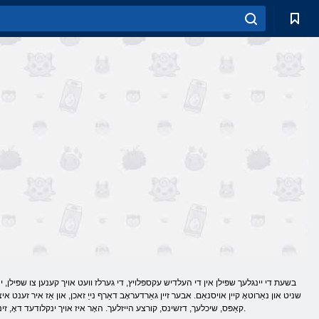
בשעת די יינגלעך שפּילן אין די העלדיש עקספּלויץ, די גערלז וועט אויך קענען צו שפּילן, ינט
שניט און נאַרוטאָ קיין אויסנאַם. אבער זיין גאַרדעראָב דאַרף נייַ זאכן, און אַז איר זענט 
קאַפּס, שיכלעך, דזשינס, קורצע הייזלעך. האָר איז אויך ינקלודעד דאָ, זינט קריייטינג אַ בילד, איר האָבן צו נעמען זאָרג פון אַלע די דעטאַילס אַזוי אַז דער רעזולטאַט איז געווען כאַרמאָוניאַס.