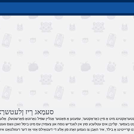
סעמַאג ךיז ןלעטשרַאֿ
עראַקטינג מיט אַ פייַן כאַראַקטער, עפענען אַ פּאָטער אָנליין שפּיל נאַרוטאָ פֿאַרשטעלן. אַלע 
איצט בעסער. קלייַבן אים עטלעכע סוץ אין לאַנדיש נוסח און צעפירן עס מיט ביסל זאכן וואָס וועט פּ