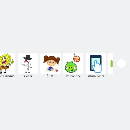
דיורדנַא
ןירקס שטאט
בילדונגקרייז
7 יאָרן
פּראָסט
סעמַאג ןיילנ