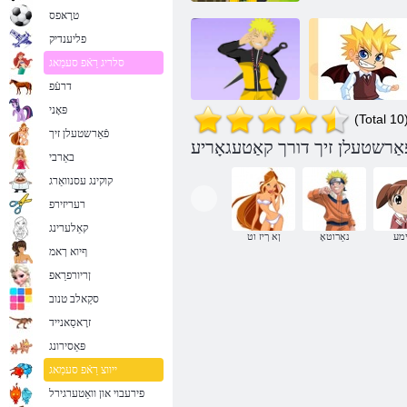
טרָאּפס
פליענדיק
סלריג רַאֿפ סעמַאג
דרעֿפ
פּאָני
(Total 10
פֿאַרשטעלן זיך
נאַרוטאָ פאַרפאַלן
ךיז ןלעטשרַאֿפ
באַרבי
אַ געוועט
ָאטורַאנ
קוקינג עסנוואַרג
רעריזירפ
קאַלערינג
ימע
נאַרוטאָ
ןא ךיז וט
ףיוא ךאמ
ןריורפרַאפ
סקַאלב טנוב
זרָאסַאנייד
פּאַסירונג
ייווצ רַאֿפ סעמַאג
פירעבוי און וואַטערגירל