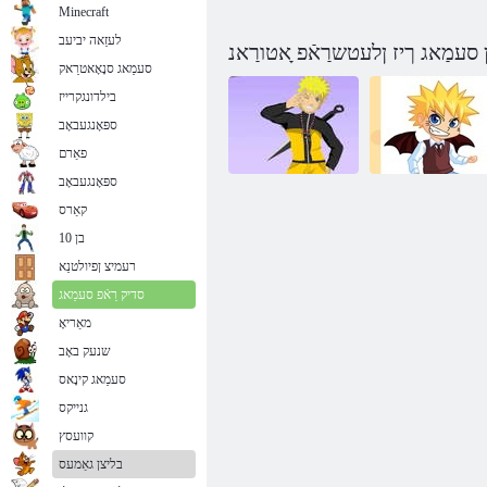
Minecraft
לעזַאה יביעב
 סעמַאג ךיז ןלעטשרַאֿפ ָאטורַאנ
סעמַאג סנָאָאטרַאק
בילדונגקרייז
ספּאָנגעבאָב
פאַרם
ספּאָנגעבאָב
קאַרס
נאַרוטאָ פאַרפאַלן
ךיז ןלעטשרַאֿפ
בן 10
אַ געוועט
ָאטורַאנ
רעמיצ ןפיולטנַא
סדיק רַאֿפ סעמַאג
מאַריאָ
שנעק באָב
סעמַאג קינָאס
גנייקס
קוועסץ
בליצן גאַמעס