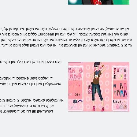
אין יעדער שפּיל, עס זענען אָפּציעס פֿאַר וואָס די געלעגנהייַט איז פּאַסן. איר קענען קלייַב
כּללים און קאָסטיום איר קענען טרעפ
גרינגער צו מאַכן די אַנסאַמבאַל פון קליידער געפֿינט. איר גאַרדעראָב אין יעדער פּלאַץ, או
גרינג צו באַקומען געטראגן אַוועק און פאַרגעסן אַזוי אַז עס וועט נעמען פילע מינוט איידער א
וועט העלפן צו טוישן דעם בילד און האַירסטי
דו זאלסט נישט פאַרגעסן די אַקסעסעריז
אויסגעקליבן זאכן פון די מעניו אויף די שפּיל 
אין עטלעכע קאַסעס, אַרבעט צו קעמפן מיט די צו
אין אַ ציבור אָרט. ספּעציעל געבן די וו
דערשראָקן פון דרייסט דיסיזשאַנז. מאל