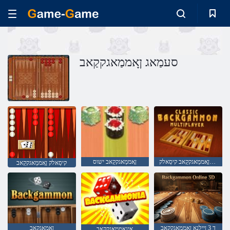
סעמַאג ןָאממַאגקקַאב
רעַיילּפיטלומ ןָאממַאגקקַאב קיסַאלק
ןָאממַאגקקַאב ישוס
קיסַאלק ןָאממַאגקקַאב
ד 3 ןיילנָא ןָאממַאגקקַאב
ןַאמַאגקַאב
ַאינָאממַאגקקַאב