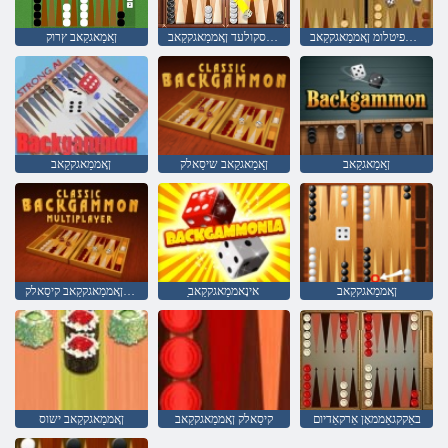
רעַיילּפיטלומ ןָאממַאגקקַאב
ןַאשידַא עסקולעד ןָאממַאגקקַאב
ןַאמַאגקַאב ץרוק
ןַאמַאגקַאב
ןַאמַאגקַאב שיסַאלק
ןָאממַאגקקַאב
ןָאממַאגקקַאב
ַאינָאממַאגקקַאב
רעַיילּפיטלומ ןָאממַאגקקַאב קיסַאלק
באַקקגאַממאָן אַרקאַדיום
קיסַאלק ןָאממַאגקקַאב
ןָאממַאגקקַאב ישוס