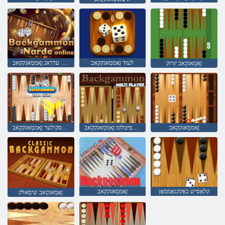
לעוד ןָאממַאגקקַאב
ןיילנָא עדרַאנ ןָאממַאגקקַאב
ןַאמַאגקַאב ץרוק
ןָאממַאגקקַאב
רעַיילּפיטלומ ןָאממַאגקקַאב
ןַאשידַא עסקולעד ןָאממַאגקקַאב
קלאַסיש באַקקגאַממאָן
ןָאממַאגקקַאב
ןַאמַאגקַאב שיסַאלק