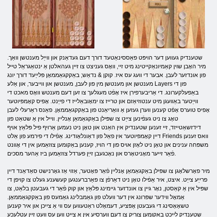
שטענדיק געווען דער הויפּט פאַססינאַטעד דורך דעם געדאַנק און ווייַל מענטשן וואַך.
מיר האָבן שוין קאַמיונאַקייטינג מיט זיי, וואָס געניצט צו זיין געהאלטן אַ ינטאַגראַל טייל
פון אונדזער לעבן. אבער די וועג עס איז. קוקן & נדאַש; באַקקגאַממאָן פּלייַעד דורך יונג
מענטשן און מענטשן מין פון לעבן, מענטשן און ווייבער, און אַלע Layers פון די
באַפעלקערונג. די אַריבערפירן איז אָפֿט מעגלעך צו זען דעם מענטש וואָס מאכט די
ווייַטער באַוועגן מיט ענטוזיאַזם און טרייז צו ימאָובאַלייז די פייַנט. אָפיס קאָמפּיוטער
אָפיס טוערס אָפֿט קענען ווערן געזען אַ וואַריאַנט פון באַקקגאַממאָן. פאַנס ראַרעלי לעבן
טאָג צו ניט געפֿינען צייַט צו שפּילן באַקגאַמאַן אָנליין. ווייל אין אַ שטאַט פון
דידזשאַטייזד, זיי זענען שטענדיק אין האַנט און טאָן ניט נעמען אַרויף פיל פּלאַץ אויף
דיין קאָמפּיוטער אין פאַל פון דאַונלאָודינג. אַפֿילו די פירמע פון ​​אַלט Friends וואס זענען
משפּחה ענינים און טאָן ניט לאָזן אויס פון די הויז, קענען באַקומען צוזאַמען אין די אָוונט
פֿאַר זייער מאָניטאָרס און נאָכגעבן זייַן פערדל צוזאַמען ביז אַהער מסכים.
מיר פאָרשלאָגן צו שפּילן באַקגאַמאַן אָנליין פֿאַר פּאָטער, אַזוי אַז גאָרנישט סאַדאַנד דיין
פרייַע צייַט. איצט, איר אַפֿילו טאָן ניט דאַרפֿן צו פאַרברענגען קעשענע געלט צו קויפן די
שפּיל אין אַ קאַסטן, נאָר גיין צו אונדזער גיימינג פּלאַץ און קוק פֿאַר די געבעטן בלאַט, צו
אַמאָל ווידער שפּרונג אין דער וועלט פון גאַמבלינג גאַמעס פון באַקקגאַממאָן.
טשאָאָסינג די געבעטן אָפּציע, דעמאָלט ראַטעווען עס ווי אַ צייכן און איר קענען
שטענדיק לייכט באַקומען צוריק צו דעם ווערסיע אין אַ צייַט ווען עס וועט זיין עטלעכע