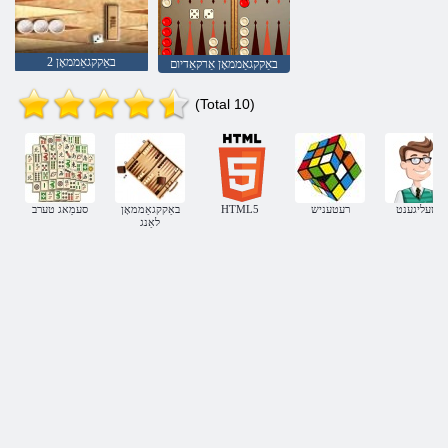
באַקקגאַממאָן 2
באַקקגאַממאָן אַרקאַדיום
(Total 10)
ינטעליגענט
רעטעניש
HTML5
באַקקגאַממאָן
סעמַאג טערב
לאַנג