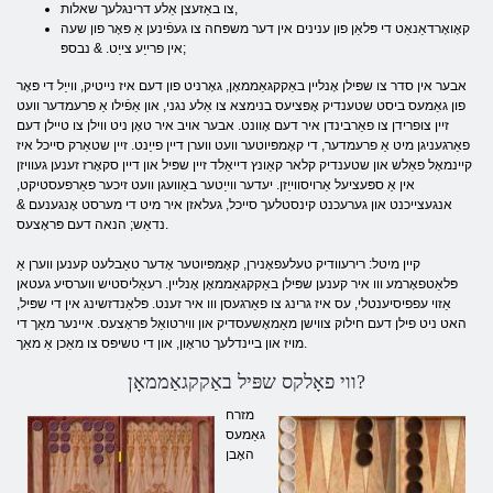
צו באַזעצן אַלע דרינגלעך שאלות,
קאָואָרדאַנאַט די פּלאַן פון ענינים אין דער משפּחה צו געפֿינען אַ פּאָר פון שעה
אין פרייַע צייַט. & נבספּ;
אבער אין סדר צו שפּילן אָנליין באַקקגאַממאָן, גאָרניט פון דעם איז נייטיק, ווייַל די פּאָר
פון גאַמעס ביסט שטענדיק אָפּציעס בנימצא צו אַלע נגני, און אַפֿילו אַ פרעמדער וועט
זיין צופרידן צו פאַרבינדן איר דעם אָוונט. אבער אויב איר טאָן ניט ווילן צו טיילן דעם
פאַרגעניגן מיט אַ פרעמדער, די קאָמפּיוטער וועט ווערן דיין פייַנט. זיין שטאַרק סייכל איז
קיינמאָל פאַלש און שטענדיק קלאר קאַונץ דייאַלד זיין שפּיל און דיין סקאָרז זענען געוויזן
אין אַ ספּעציעל אַרויסווייַזן. יעדער ווייַטער באַוועגן וועט זיכער פאַרפעסטיקט,
אנגעצייכנט און גערעכנט קינסטלעך סייכל, געלאזן איר מיט די מערסט אָנגענעם &
נדאַש; הנאה דעם פּראָצעס.
קיין מיטל: רירעוודיק טעלעפאָנירן, קאָמפּיוטער אָדער טאַבלעט קענען ווערן אַ
פּלאַטפאָרמע ווו איר קענען שפּילן באַקקגאַממאָן אָנליין. רעאַליסטיש ווערסיע געטאן
אַזוי עפפיסיענטלי, עס איז גרינג צו פאַרגעסן ווו איר זענט. פּלאַנדזשינג אין די שפּיל,
האט ניט פילן דעם חילוק צווישן מאַמאָשעסדיק און ווירטואַל פּראָצעס. איינער מאַך די
מויז און ביינדלעך טראָון, און די טשיפּס צו מאַכן אַ מאַך.
ווי פאָלקס שפּיל באַקקגאַממאָן?
מזרח
גאַמעס
האָבן