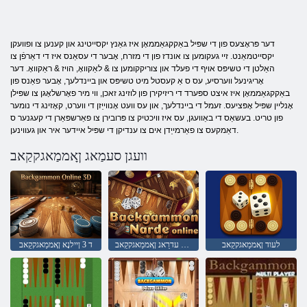
דער פּראָצעס פון די שפּיל באַקקגאַממאָן איז גאַנץ יקסייטינג און קענען צו ופוועקן
יקסייטמאַנט. זיי געקומען צו אונדז פון די מזרח, אָבער די עסאַנס איז די דאַרפֿן צו
האַלטן די טשיפּס אויף די פעלד און צוריקקומען צו & לאַקוואָ, הויז & ראַקוואָ. דער
אָריגינעל ווערסיע, עס ס אַ קעסטל מיט טשיפּס און ביינדלעך, אָבער פאַנס פון
באַקקגאַממאָן איז איצט ספּערד די ריזיקירן פון לוזינג זאכן, ווי מיר פאָרשלאָגן צו שפּילן
אָנליין שפּיל אָפּציעס. זעמל די ביינדלעך, און עס וועט אָנווייַזן די ווערט, קאָזינג די נומער
פון טריט. בעשאַס די באַוועגן, עס איז וויכטיק צו פּרובירן צו פאַרשפּאַרן די קעגנער ס
דאַמקעס צו פאַרמייַדן אים צו ענדיקן די שפּיל איידער איר און געווינען.
וועגן סעמַאג ןָאממַאגקקַאב
לעוד ןָאממַאגקקַאב
ןיילנָא עדרַאנ ןָאממַאגקקַאב
ד 3 ןיילנָא ןָאממַאגקקַאב