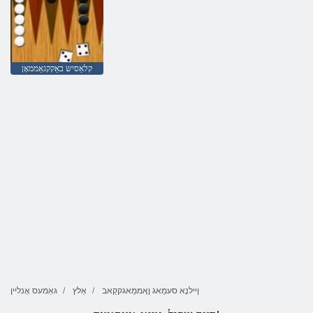
קלאַסיש באַקקגאַממאָן
ןיילנָא סעמַאג ןָאממַאגקקַאב
אַלץ
גאַמעס אָנליין