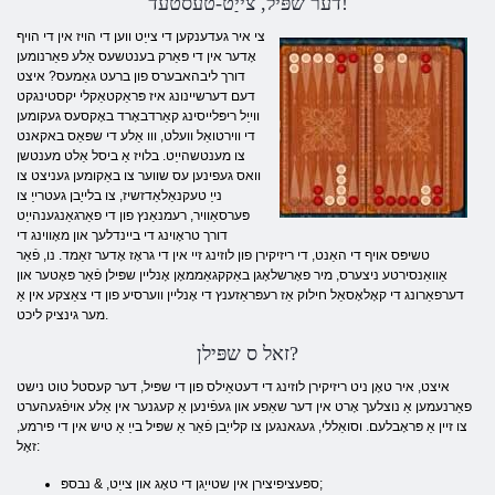
דער שפּיל, צייַט-טעסטעד!
צי איר געדענקען די צייַט ווען די הויז אין די הויף
אָדער אין די פּאַרק בענטשעס אַלע פאַרנומען
דורך ליבהאבערס פון ברעט גאַמעס? איצט
דעם דערשיינונג איז פּראַקטאַקלי יקסטינגקט
ווייַל ריפּלייסינג קאַרדבאָרד באָקסעס געקומען
די ווירטואַל וועלט, ווו אַלע די שפּאַס באקאנט
צו מענטשהייַט. בלויז אַ ביסל אַלט מענטשן
וואס געפינען עס שווער צו באַקומען געניצט צו
נייַ טעקנאַלאַדזשיז, צו בלייַבן געטרייַ צו
פּערסאַוויר, רעמנאַנץ פון די פאַרגאַנגענהייַט
דורך טראָוינג די ביינדלעך און מאָווינג די
טשיפּס אויף די האַנט, די ריזיקירן פון לוזינג זיי אין די גראָז אָדער זאַמד. נו, פֿאַר
אַוואַנסירטע ניצערס, מיר פאָרשלאָגן באַקקגאַממאָן אָנליין שפּילן פֿאַר פּאָטער און
דערפאַרונג די קאָלאָסאַל חילוק אַז רעפּראַזענץ די אָנליין ווערסיע פון ​​די צאַצקע אין אַ
מער גינציק ליכט.
זאל ס שפּילן?
איצט, איר טאָן ניט ריזיקירן לוזינג די דעטאַילס פון די שפּיל, דער קעסטל טוט נישט
פאַרנעמען אַ נוצלעך אָרט אין דער שאַפע און געפֿינען אַ קעגנער אין אַלע אויפֿגעהערט
צו זיין אַ פּראָבלעם. וסואַללי, געגאנגען צו קלייַבן פֿאַר אַ שפּיל בייַ אַ טיש אין די פירמע,
זאָל:
ספּעציפיצירן אין שטייַגן די טאָג און צייַט, & נבספּ;