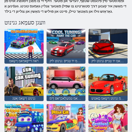
ופאָלסטער סיץ פינעסט שטאָף, לעדער און פוטער. הילף זיי צו מאַכן זיסוואַרג אויס פון
די מאַשין איר קענען דורך סטאַרטינג צו שפּילן פּאָטער אָנליין גאַמעס טונינג. געפֿינען אַ
גאַראַזש ווילז און מאָטאָר טיילן, פּיינט און פּויליש די מאַשין און צולייגן די בילד.
וועגן סעמַאג גנינוט
ןישַאמ יד טנייּפ גנינוט ליק
ןישַאמ יד טנייּפ :גנינוט ליק
ראה דייפַאדַאמ ןישַאמ
ןריציפידָאמ גנינוט ןישַאמ םַאטש
רעווָאעקַאמ ןישַאמ טמעלָאכרַאפ ןַיימ
גנינוט ןישַאמ ַאטג