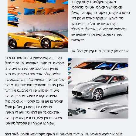
מאָטאָרסיקלעס, ראַסע קאַרס,
פּאַסאַזשיר קאַרס, אַטווס, טראַקס,
ספּאָרט קאַרס, בייקס, טראַקס און אַפֿילו
טריילעראָוויע גאָלף קאַרס זענען דיין
וואַרדס. יעדער וויל צו זיין יינציק,
ונרעפּעאַטאַבלע, און איר עפֿן די פעלד
פֿאַר די פאַנטאַזיע און די שעפעריש
פּראָצעס.
איר קענען אָנהייבן מיט קיין מאָדעל, און
נאָך זייַן קאַמפּלישאַן גיינ ווייַטער צו אַ נייַ
אַרבעט. די מעניו באשטייט פון יחיד טיילן
צו זיין ריפּלייסט. עס איז ניט נייטיק צו
צולייגן אַלע, אויב איר טראַכטן עס ס צו
פיל. עקוויפּ די מאַשין בלויז דער בעסטער,
געבן עס נייַ טשאַראַקטעריסטיקס. אבער
מיט די אויסזען פון די אַרבעט איז דער
הויפּט ענקערידזשינג. פּרובירן יעדער
קאָליר צו זען ווי עס קוקט ווי אַ גאַנץ. פילן
Free צו פאַרבינדן פֿאַרבן, צולייגן
אָרנאַמאַנץ און דראָינגז. ווען די מאַשין
איז גרייט אין אַלע, פּרובירן עס אויף דער
שפּור צו ענשור זייַן עקסקלוסיוואַטי.
אויב איר ליבע קוועסץ, גיין צו דער גאַראַזש, ווו מאַקאַניקס זענען ווארטן פֿאַר דעם