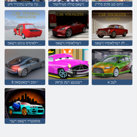
ןַאוו ַייווַאטעג לַאוויטסעפ קיזומ סע סקיפ סלריג
ןישַאמ םולח סעילושזד
סובָאטיו עלוש גנוקינייר ףיט
סקיסַאלק רעזילַאוסיוו ןישַאמ
רעזילַאוסיוו ןישַאמ
רעטיילַאימיס גנינוט ןישַאמ
לעב א
רעטנעצ רעק סרַאק
8 י וומב זיימַאטסַאק
ּפוססערד ןישַאמ רעבי