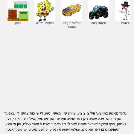
פּראָסט
גניסַאר רַאק
ךעלגניי יד רַאֿפ
סעמַאג ןיילנָא
פּלאַן
םַאטש
יעדער מאַשין באַזיצער וויל צו צוציען צו זייַן שיין מאַשין טאָן. די שייכות צווישן די שאָפער
און זייַן פאָרמיטל שטענדיק דער הויפּט וואַרעם און מענטשן אַפֿילו רעדן צו זיי, געבן
נעמען. אויף שטאָל דעקעריישאַנז פֿאַר ליידיז עס איז נישט אַ שאָד געלט, און זיי זענען
געווענדט צו דער האָוסינג אַפּלאַקיישאַן און אָרט יקוויפּט מיט טייַער אַפּלייאַנסיז,