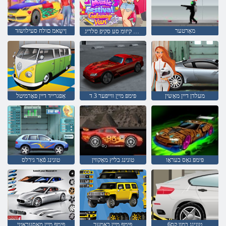
מאַרטער
ןישַאמ םולח סעילושזד
ןַאוו ַייווַאטעג לַאוויטסעפ קיזומ סע סקיפ סלריג
מעלדן דיין מאַשין
פּימפּ מייַן ווייפּער 3 ד
אַפּגרייד דיין פאָרמיטל
פּימפּ גאַס בעראָו
טונינג בליץ מאַקווין
טונינג פֿאַר גירלס
טונינג במוו קס6
פּימפּ מייַן כאַמער
פּימפּ מייַן מאַסעראַטי