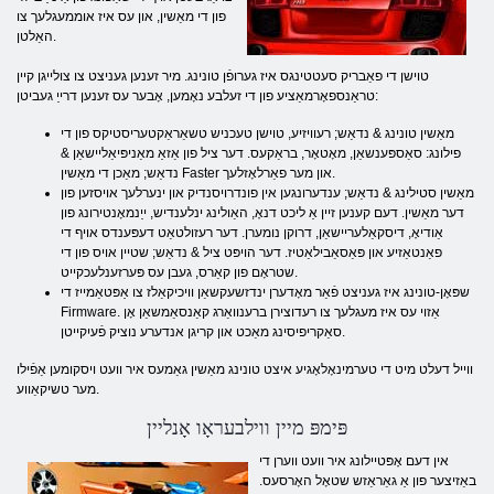
פון די מאַשין, און עס איז אוממעגלעך צו
האַלטן.
טוישן די פאַבריק סעטטינגס איז גערופֿן טונינג. מיר זענען געניצט צו צולייגן קיין
טראַנספאָרמאַציע פון ​​די זעלבע נאָמען, אָבער עס זענען דרייַ געביטן:
מאַשין טונינג & נדאַש; רעוויזיע, טוישן טעכניש טשאַראַקטעריסטיקס פון די
פילונג: סאַספּענשאַן, מאָטאָר, בראַקעס. דער ציל פון אַזאַ מאַניפּיאַליישאַן &
נדאַש; מאַכן די מאַשין Faster און מער פאַרלאָזלעך.
מאַשין סטילינג & נדאַש; ענדערונגען אין פונדרויסנדיק און ינערלעך אויסזען פון
דער מאַשין. דעם קענען זיין אַ ליכט דנאָ, האַולינג ינלענדיש, ייַנמאָנטירונג פון
אַודיאָ, דיסקאַלעריישאַן, דרוקן נומערן. דער רעזולטאַט דעפּענדס אויף די
פאַנטאַזיע און פּאַסאַבילאַטיז. דער הויפּט ציל & נדאַש; שטיין אויס פון די
שטראָם פון קאַרס, געבן עס פּערזענלעכקייט.
שפּאָן-טונינג איז געניצט פֿאַר מאָדערן ינדזשעקשאַן וויכיקאַלז צו אַפּטאַמייז די
Firmware. אַזוי עס איז מעגלעך צו רעדוצירן ברענוואַרג קאַנסאַמשאַן אָן
סאַקריפיסינג מאַכט און קריגן אנדערע נוציק פֿעיִקייטן.
ווייל דעלט מיט די טערמינאָלאָגיע איצט טונינג מאַשין גאַמעס איר וועט ויסקומען אַפֿילו
מער טשיקאַווע.
פּימפּ מיין ווילבעראָו אָנליין
אין דעם אָפּטיילונג איר וועט ווערן די
באַזיצער פון אַ גאַראַזש שטאָל האָרסעס.