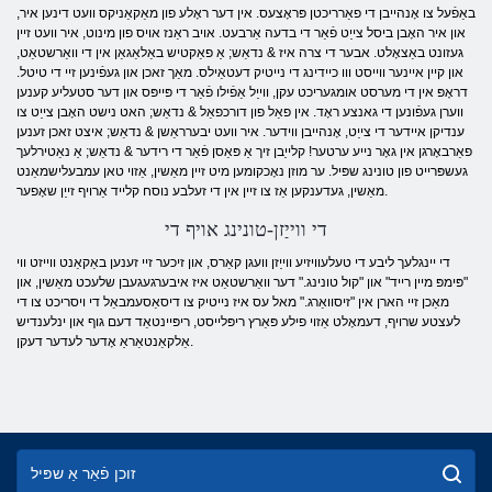
באַפֿעל צו אָנהייבן די פאַרריכטן פּראָצעס. אין דער ראָלע פון ​​מאַקאַניקס וועט דינען איר,
און איר האָבן ביסל צייַט פֿאַר די בדעה אַרבעט. אויב ראַנז אויס פון מינוט, איר וועט זיין
געזונט באַצאָלט. אבער די צרה איז & נדאַש; אַ פאַקטיש באַלאַגאַן אין די וואַרשטאַט,
און קיין איינער ווייסט ווו כיידינג די נייטיק דעטאַילס. מאַך זאכן און געפֿינען זיי די טיטל.
דראָפּ אין די מערסט אומגעריכט עקן, ווייַל אַפֿילו פֿאַר די פּייפּס און דער סטעליע קענען
ווערן געפֿונען די גאנצע ראָד. אין פאַל פון דורכפאַל & נדאַש; האט נישט האָבן צייַט צו
ענדיקן איידער די צייַט, אָנהייבן ווידער. איר וועט יבערראַשן & נדאַש; איצט זאכן זענען
פאַרבאָרגן אין גאָר נייע ערטער! קלייַבן זיך אַ פּאַסן פֿאַר די רידער & נדאַש; אַ נאַטירלעך
געשפּרייט פון טונינג שפּיל. ער מוזן נאָכקומען מיט זיין מאַשין, אַזוי טאן עמבעלישמאַנט
מאַשין, געדענקען אַז צו זיין אין די זעלבע נוסח קלייד אַרויף זייַן שאָפער.
די ווייַזן-טונינג אויף די
די יינגלעך ליבע די טעלעוויזיע ווייַזן וועגן קאַרס, און זיכער זיי זענען באַקאַנט ווייזט ווי
"פּימפּ מיין רייד" און "קול טונינג." דער וואַרשטאַט איז איבערגעגעבן שלעכט מאַשין, און
מאַכן זיי הארן אין "זיסוואַרג." מאל עס איז נייטיק צו דיסאַסעמבאַל די ויסריכט צו די
לעצטע שרויף, דעמאָלט אַזוי פילע פּאַרץ ריפּלייסט, ריפּיינטאַד דעם גוף און ינלענדיש
אַלקאַנטאַראַ אָדער לעדער דעקן.