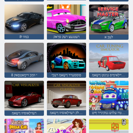
רעטנעצ רעק סרַאק
במוו י8
לעב א
רעטיילַאימיס גנינוט ןישַאמ
ּפוססערד ןישַאמ רעבי
8 י וומב זיימַאטסַאק
סובָאטיו עלוש גנוקינייר ףיט
סקיסַאלק רעזילַאוסיוו ןישַאמ
רעזילַאוסיוו ןישַאמ