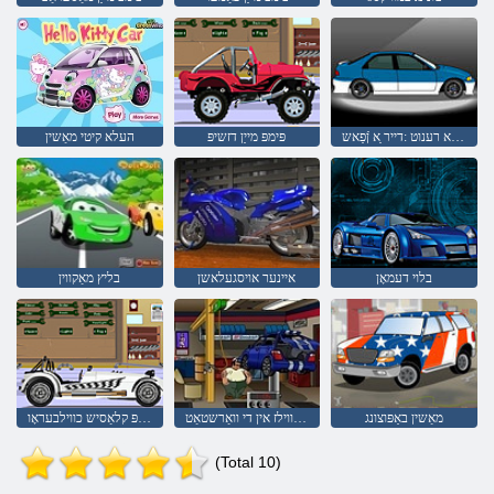
ןַאשידַא רענוט :דייר ַא ןֿפַאש
פּימפּ מייַן דזשיפּ
העלא קיטי מאַשין
בלוי דעמאָן
איינער אויסגעלאשן
בליץ מאַקווין
מאַשין באַפּוצונג
געפינען ווילז אין די וואַרשטאַט
פּימפּ קלאַסיש כווילבעראָו
(Total 10)