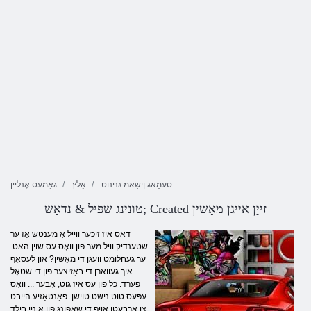
סעמַאג ןישַאמ גנינוט
אַלץ
גאַמעס אָנליין
טונינג שפּיל & נדאַש; Created זייַן אייגן מאַשין
דאס איז זיכער ווייל אַ מענטש אַז ער
שטענדיק וויל מער פון וואָס עס שוין האט.
ער געחלומט וועגן די מאַשין? און לעסאָף
איך געווארן די באַזיצער פון די שטאָל
פערד. כל פון עס איז גוט, אָבער ... וואָס
עפּעס טוט נישט טוישן. פאַנטאַזיע הייבט
צו אַרבעטן אויף די שאַפונג פון אַ נייַ בילד