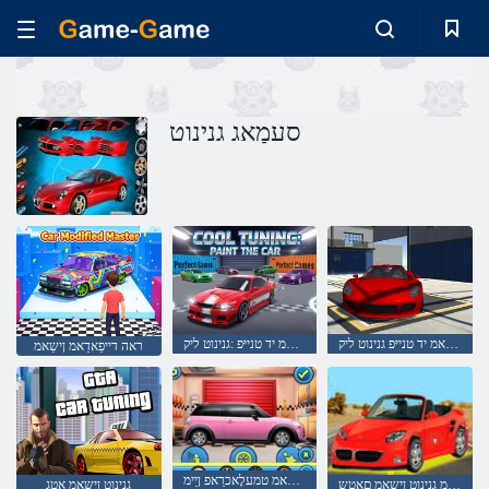
סעמַאג גנינוט
ןישַאמ יד טנייּפ גנינוט ליק
ןישַאמ יד טנייּפ :גנינוט ליק
ראה דייפַאדַאמ ןישַאמ
רעווָאעקַאמ ןישַאמ טמעלָאכרַאפ ןַיימ
ןריציפידָאמ גנינוט ןישַאמ םַאטש
גנינוט ןישַאמ ַאטג