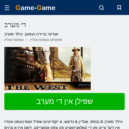
די מערב
אנדער ברירה נעמען: ווילד מערב
ממאָרפּג גאַמעס אָנליין
גאַמעס אָנליין
שפּילן אין די מערב
ווילד מערב & נבספּ; אָנליין & נדאַש; אַ יקסייטינג שפּיל וואָס נעמט אונדז
אין דער צייַט פון די קאָלאָניזאַציע פון ​​צפֿון אַמעריקע. דאס איז אַ גרויס