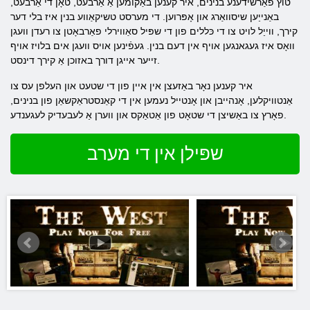
טוץ פאַרשידענע בנינים, איר קענען באַקומען אַ אַרבעט, טאָן די אַרבעט,
באַנייַען שיסוואַרג און אָפּרוען. די מערסט טשיקאַווע בנין איז בלי דער
קירך, ווייַל לויט צו די כּללים פון די שפּיל סאַווירלי פאַרבאָטן צו רעדן וועגן
וואָס איז געגאנגען אויף אין דעם בנין. געפֿינען אויס וועגן אים בלויז אויף
זייער אייגן דורך באזוכן אַ קירך דינסט.
איר קענען נאָר באַזעצן אין איין פון די שטעט און העלפן עס צו
אַנטוויקלען, אָנהייבן און אָנטייל נעמען אין די קאַנסטראַקשאַן פון בנינים,
פאָרץ צו באַשיצן די שטאָט פון אַטאַקס און ווערן אַ לעבעדיק לעגענדע.
שפּילן אין די מערב