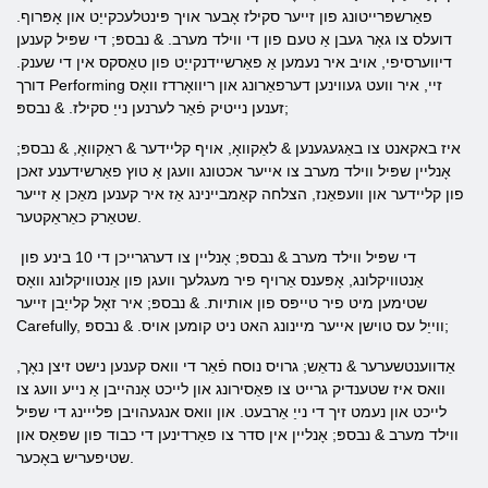
פאַרשפּרייטונג פון זייער סקילז אָבער אויך פּינטלעכקייַט און אָפּרוף.
דועלס צו גאָר געבן אַ טעם פון די ווילד מערב. & נבספּ; די שפּיל קענען
דיווערסיפי, אויב איר נעמען אַ פאַרשיידנקייַט פון טאַסקס אין די שענק.
דורך Performing זיי, איר וועט געווינען דערפאַרונג און ריוואָרדז וואָס
זענען נייטיק פֿאַר לערנען נייַ סקילז. & נבספּ;
איז באקאנט צו באַגעגענען & לאַקוואָ, אויף קליידער & ראַקוואָ, & נבספּ;
אָנליין שפּיל ווילד מערב צו אייער אכטונג וועגן אַ טוץ פאַרשידענע זאכן
פון קליידער און וועפּאַנז, הצלחה קאַמביינינג אַז איר קענען מאַכן אַ זייער
שטאַרק כאַראַקטער.
די שפּיל ווילד מערב & נבספּ; אָנליין צו דערגרייכן די 10 בינע פון ​​
אַנטוויקלונג, אָפּענס אַרויף פיר מעגלעך וועגן פון אַנטוויקלונג וואָס
שטימען מיט פיר טייפּס פון אותיות. & נבספּ; איר זאָל קלייַבן זייער
Carefully, ווייַל עס טוישן אייער מיינונג האט ניט קומען אויס. & נבספּ;
אַדווענטשערער & נדאַש; גרויס נוסח פֿאַר די וואס קענען נישט זיצן נאָך,
וואס איז שטענדיק גרייט צו פּאַסירונג און לייכט אָנהייבן אַ נייע וועג צו
לייכט און נעמט זיך די נייַ אַרבעט. און וואס אנגעהויבן פּלייינג די שפּיל
ווילד מערב & נבספּ; אָנליין אין סדר צו פאַרדינען די כבוד פון שפּאַס און
שטיפעריש באָכער.