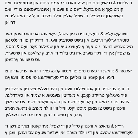
דועליסט & נדאַש; טיפּ פון יענע וואס ווי קאַמף גייסט און ענטוזיאַזם וואס
קומט נאָך אַ גוט בראָל. דעם טיפּ וועט זיין אינטערעסאנט צו די וואס
באַשלאָסן צו שפּילן די שפּיל אָנליין ווילד מערב, ווייַל ער האט ליב צו
דרייען.
ווערקאַכאַליק & נדאַש; ברירה פון שטיל, פּאַציענט נגני וואס זענען מער
סוטאַד ערלעך אַרבעט און נישט שטויביק וועג, די ריזיקירן פון דועלס און
מיליטעריש בויער. גוט פֿאַר אַ לאַווינג טיפּ פון שפּילער פֿאַר וואָס & נבספּ;
צו שפּילן אין די ווילד מערב איז ניט בלויז די אייביק שלאַכט און שיסערייַ,
עס ס שווער אַרבעטן.
זעלנער & נדאַש; די פערט טיפּ פון אַנטוויקלונג פֿאַר די וואָריערז, גרייט צו
דינען און קענען צו צולייגן צו די פאַרשידענע טייפּס פון וועפּאַנז.
די ווייַטער שריט פון אַנטוויקלונג וועט זייַן דער סעלעקציע פון ​​איינער פון
פיר מעגלעך טריידז: קאָכן, אַ מעדיצין מענטש, אַ שמיד און סאַדדלער.
יעדער פון זיי האט זייַן אַדוואַנידזשיז און דיסאַדוואַנטידזשיז. עס איז אויך
וויכטיק נישט צו מאַכן מיסטייקס, ווייַל וויי ווילד מערב & נדאַש; האַרב
אָרט, און טוישן די פאַך איז ניט מער מעגלעך.
רייזע & נדאַש; אַ וויכטיק טייל פון די שפּיל, איר קענען מאַך צווישן די
פאַרשידענע שטעט פון די ווילד מערב. אין יעדער שטאָט עס זענען וועגן אַ