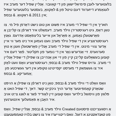
בלעטערער-לעבן סימיאַליישאַן פון די קאָוובוי. אָנליין שפּיל דער מערב איז
לעגאַמרע דיזערווד דעם טיטל פון & לאַקוואָ, בעסטער בלעטערער שפּיל
אין 2011 & ראַקוואָ. & נבספּ;
תאריך אין די שפּיל די מערב איז פּשוט און טוט נישט דאַרפן פיל מי. צו
טאָן דאָס, גיט רעגיסטרירן ווילד מערב. דעמאָלט איר דאַרפֿן צו קלייַבן אַ
פאַרשטעלן נאָמען, אַ פּאַראָל און אייער בליצפּאָסט אַדרעס. גאַנץ
רעגיסטראַציע אין די שפּיל ווילד מערב וועט נעמען איר ניט מער ווי איין
אָדער צוויי מינוט. אין די שפּיל די מערב אָנליין פאָרשטעלן וועגן אַ טוץ
סערווערס. זיי אַנדערש נאָר אין די נומער פון תקליטור. פֿאַר דעם איר
קענען בעשאָלעם קלייַבן קיין פון זיי און אָנהייבן צו שפּילן די שפּיל אָנליין
די מערב. גרויס שפּיל ווילד מערב & נבספּ; רעגיסטראַציע וואָס וועט לאָזן
איר צו געשמאַק די מערסט יקסייטינג טקופע אין דער געשיכטע פון ​​
אַמעריקע. & נבספּ;
וואָס וואָלט די ווילד מערב & נבספּ; טאָן ניט דאַרפֿן צו שפּילן אַ הויפּט
שטאַרק קאָמפּיוטער אָדער הויך גיכקייַט קשר. דאך, די שפּיל האט אַ
פּלאַץ פון וויסואַל בילדער וואָס קענען זיין לאָודיד פֿאַר אַ לאַנג צייַט אויב
איר האָבן אַ פּאַמעלעך אינטערנעץ.
ווילד מערב & נבספּ; אָנליין שפּיל, וואָס Created אַ ויסגעצייכנט סיסטעם
פון קאַנדאַקטינג אַ דועל, וואָס ריקווייערז איר צו נישט בלויז קאָמפּעטענט