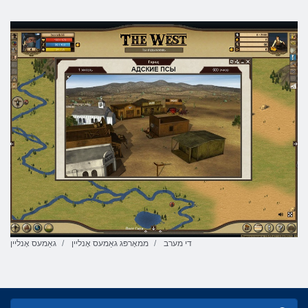
די מערב
ממאָרפּג גאַמעס אָנליין
גאַמעס אָנליין