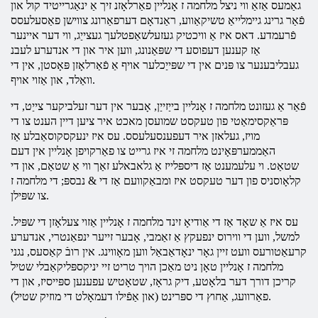
גאַמעס אַזאַ ווי ניצל מלחמה ז אָנליין פאַרלאָזנ זיך אַ ינאַגרייטיד קול און
פֿאַר גרינג גיימלייאַ טשיקאַווע, ראַנדאָם דערפאַרונג צווישן פאַסעלעסס
פֿרעמדע. דאס איז אַ וויכטיק געזעלשאַפטלעך געצייַג, ווי דער איינער
אַז קענען דעפוסע די שפּאַנונג, ווען איר און די אנדערע לעבנ
געבליבענער צו פּנים אין די שפּייַכלער אויף אַ פֿאַרלאָזן פּאָסטן, אין די
וואַלד, און אַזוי אויף.
פֿאַר אַ געזונט
מלחמה
ז אָנליין בייַזייַן, אָבער אין דער זעלביקער צייַט, די
פּראַקסימאַטי פון טעקסט שמועסן מאכט איר ציען דיין הענט צו די
מויז, געלאזן איר דעפענסעלעסס. עס איז ינעקסקוסאַבלע אַז
האַממערפּאָינט מלחמה זי איז גרייט צו פאַרקויפן אָנליין אין דעם
שטאַט. וי עלעמענט אַז דיספּלייז אַ גלאבאלע זאַך ווי אַ שטאַם, און די
קלאָוסניס פון דער טעקסט איז ומבאַקוועם אַז די & נבספּ;
די
מלחמה
ז
צו שפּילן.
עס איז אַ שאָד אַז די אַודיאָ זינד מלחמה ז אָנליין אַזוי צעלאָזן די שפּיל.
למשל, ווען די ווירוס ינפעקץ אַ זאַמבי, אָבער זייער ינפאַנטרי, אנדערע
קרעאַטורעס וועט זיין גאָר ינאָדאַבאַל ווען מאָווינג. אין רובֿ קאַסעס, נגני
מלחמה
ז אָנליין טאָן ניט מאַכן הויך טריט זיי יניקספּליקאַבלי שטיל
קריכן דורך דער בלאָטע, דיק גראָז, שטאָטיש עפענען ספּייסיז, און די
פאַרוועג, אַחוץ די ספּרינט (און אַפֿילו דעמאָלט די מוזיק שטיל).