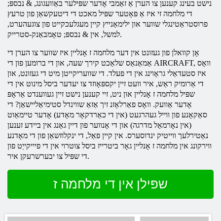
נישט בעינג קענען צו הערן אַ זאַמבי אָדער שפּילער באַוועגונג, & נבספּ;
די
מלחמה
זי איז אַ פּאָטער שפּיל מאכט די דיטעקשאַן פון טרעץ
פרוסטראַטינגלי שווער און ילימאַנייץ קיין מעגלעכקייט פון צוגעהערט,
למשל, אין & נבספּ; טאָמבאַנק-סטרייק.
אָן קוואלן פון געזונט אין דער מלחמה ז אָנליין איז שווער צו הערן די
אַמאַנאַס שלאַכט קירך שעה, און די ברומען פון די AIRCRAFT, וואָס
איז סטעדאַלי גראָוינג אין די פעלד. די שוועריקייטן מיט די געזונט, און
די אַרומיק ראַש, איר וועט זיין יקספּאָוזד צו יעדער ביסל מינוט אין די
שפּיל
מלחמה
ז אָנליין און ניט, זיי קענען נישט זיין געווענדט אַראָפּ
אָדער אַוועק. וואָס פאַרלאָזנ זיך אַזאַ שווינדל סטימיאַליישאַן? די
סאַקאָנע פון ​​ווייל געהרגעט (אין די כאַרדקאָר מאָדע) אָדער טיימאַוט
(אין נאָרמאַל מדרגה) און די אָנווער פון דיין גאַנג אין ביידע זענען
נאַטירלעך ווייטיק ינדוסערס. אין קיין פאַל, די ינקלוזשאַן פון די מאָדנע
ווירקונג אין מלחמה ז אָנליין גאָר ביטרייז ביסל צוטרוי אין די פיייקייַט פון
די שפּיל צו יבערשרעקן איר.
שפּילן אין די מלחמה ז