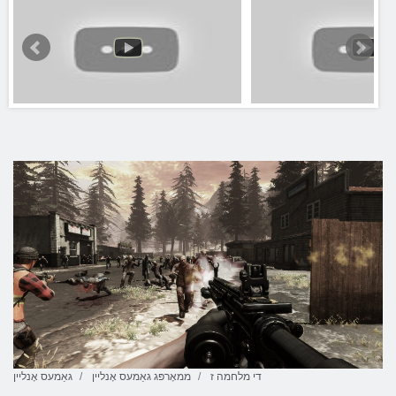
די מלחמה ז
ממאָרפּג גאַמעס אָנליין
גאַמעס אָנליין