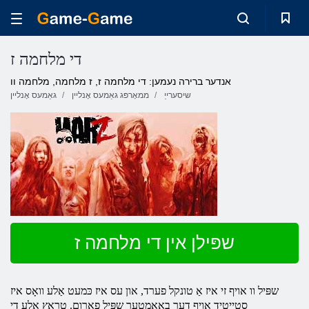
די מלחמה ז
אנדער ברירה נעמען: די מלחמה ז, ז מלחמה, מלחמה וו
שיסערייַ
ממאָרפּג גאַמעס אָנליין
גאַמעס אָנליין
שפּילן אין די מלחמה ז
שפּיל וו
אויף
זי איז אַ טונקל פערד, און עס איז כּמעט אַלע וואָס איז
סטייטיד אויף דער באַאַמטער שפּיל פאָרום. טראָץ אַלע די