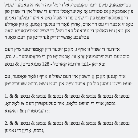
סטייטמאַנץ, פילע זייער סקעפּטיקאַל
די
מלחמה
זי איז אַ פּאָטער שפּיל
פון אומבאַקאַנט סטודיע אַז אַקיעראַטלי מודיע די שפּיל אין די שפּיץ פון
די פּאָפּולאַריטעט פון די שניט פון די שפּיל מיט אַ זייער ענלעך נאָמען
טאָג זי אבער ווי עס זיך אויס, אַחוץ פֿאַר די ענלעך נאָמען, אַ גיין פּאַדלע
און טאָן ניט האַלטן די געראַנגל פֿאַר ניצל, די שפּיל זאָמבימאַנייאַ האט
עטלעכע אָפּשיידנדיק פֿעיִקייטן פון דעם טאָג זי
איידער די שפּיל וו
אויף
ז, מאַכן זיכער דיין קאָמפּיוטער מיץ דעם
סיסטעם רעקווירעמענץ אַזאַ ווי: אָפטקייַט פון די פּראַסעסער - 2 גהז,
באַראַן -1גב; ווידעא קאַרטל - 128 מעגאבייטן. & נבספּ;
איר קענען מאַכן אַ חשבון אין דעם שפּיל וו
אויף
ז פֿאַר פּאָטער, עס
וועט נישט נעמען פיל פון אייער צייַט און וועט נישט גרונט שוועריקייטן:
1. & נבספּ; & נבספּ; & נבספּ; & נבספּ; & נבספּ; & נבספּ; & נבספּ; &
נבספּ; אויף די הויפּט בלאַט, איר סעלעקטירן דעם & לאַקוואָ,
רעגיסטרירן & ראַקוואָ ;;
2. & נבספּ; & נבספּ; & נבספּ; & נבספּ; & נבספּ; & נבספּ; & נבספּ; &
נבספּ; אַרייַן די נאמען;