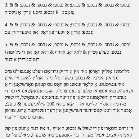
3. & נבספּ; & נבספּ; & נבספּ; & נבספּ; & נבספּ; & נבספּ; & נבספּ; &
נבספּ; ביטע אַרייַן אַ גילטיק E- פּאָסט;
4. & נבספּ; & נבספּ; & נבספּ; & נבספּ; & נבספּ; & נבספּ; & נבספּ; &
נבספּ; אַרייַן אַ זיכער פּאַראָל, און איבערחזרן עס;
5. & נבספּ; & נבספּ; & נבספּ; & נבספּ; & נבספּ; & נבספּ; & נבספּ; &
נבספּ; סעלעקטירן & לאַקוואָ, אַרויף & ראַקוואָ; און
די
מלחמה
ז
רעגיסטרירן איבער.
מלחמה
ז אָנליין וואַרפן איר אין אַ ריזיק גרויזאַם וועלט אָנגעפילט מיט
נגני און זאַמביז. & נבספּ; בשעת מלחמה ז אָנליין לאַקס זייַן אייגן
אידענטיטעט, אַ קלאָר זעאונג פון וואָס עס קענען פאָרשלאָגן ווי אַ
זשאַנראַ, פאַראַנטוואָרטלעך צוגאַנג צו מיקראָ-טראַנזאַקשאַנז אָדער די
געהעריק ימפּלאַמענטיישאַן פון זייער געדאנקען. לעמאָשל, די שפּיל
מלחמה ז אָנליין קליימז אַז די קאָרט איז 100 קילאמעטער & סופּ2;,
אָבער איר וועט קעסיידער דערשייַנען אין דער זעלביקער אָרט, צווישן
אנדערע סערווייווערז.
די גרויס כיסאָרן פון די שפּיל & נבספּ; ד
אויף
, זי איז דער אַוועק פון קול
קאָמוניקאַציע. אַפֿילו מער ווי ביי קאַמפּעטיטיוו שוטערז, מאַלטיפּלייער