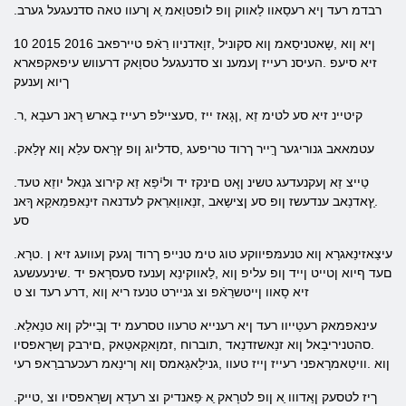
.רבדמ רעד ןיא רעסַאוו לַאווק ןופ לופטוַאמ ַא ןרעוו טאה סדנעגעל גערב
10 2015 2016 ןיא ןוא ,שָאטניסַאמ ןוא סקוניל ,זוָאדניוו רַאֿפ טיירפאב
זיא סיעפ .העיסנ רעייז ןעמענ וצ סדנעגעל טסוָאק דרעווש עיפאקפארא
ךיוא ןענעק
.קיטיינ זיא סע לטימ זַא ,ןגָאז ייז ,סעציילּפ רעייז בַארש רָאנ רעבָא ,ר
.עטמאאב גנוריגער ךַייר ךרוד טריפעג ,סדליוג ןופ ץרָאס עלַא ןוא ץלַאק
.טַייצ זַא ןעקנעדעג טשינ ןָאט םינקז יד וליֿפַא זַא קירוצ גנַאל יוזַא טעד
.ץַאדנַאב ענדעשז ןופ סע ןצישַאב ,זנַאווַארַאק לעדנאה זינַאּפמַאקַא ךָאנ
סע
.עיצַאזינַאגרָא ןוא טנעמּפיווקע טוג טימ טנייפ ךרוד ןגעק ןעוועג זיא ן .טרָא
םעד ףיוא ןטייט ןייד​​ ןופ עליפ ןוא ,לַאווקינַא ןענעז סעסרָאפ יד .שינעעשעג
זיא סָאוו ןייטשרַאֿפ וצ גניירט טנעז ריא ןוא ,דרע רעד וצ ט
.עינאפמאק רעטַייוו רעד ןיא רענייא טרעוו טסרעמ יד ןבַיילק ןוא טנַאלַא
.סהטניריבַאל ןוא זנַאשזדנַאד ,תוברוח ,זמוָאקַאטַאק ,םירבק ןשרָאפסיו
ןוא .וויטַאמרָאפני רעייז ןייז טעוו ,גנילַאגַאמס ןוא ןרינַאמ רעכערברַאפ רעי
.ךיז לטסעק ןַאדווו ַא ןופ לטרָאק ַא ּפַאנדיק וצ רעדָא ןשרָאפסיו וצ ,טייק