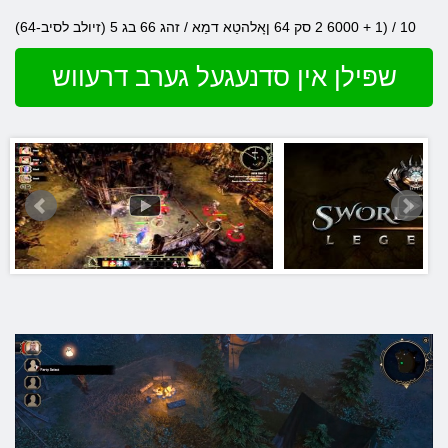
(זיולב לסיב-64) 10 / (1 + 6000 2 סק 64 ןָאלהטַא דמַא / זהג 66 בג 5
שפּילן אין סדנעגעל גערב דרעווש