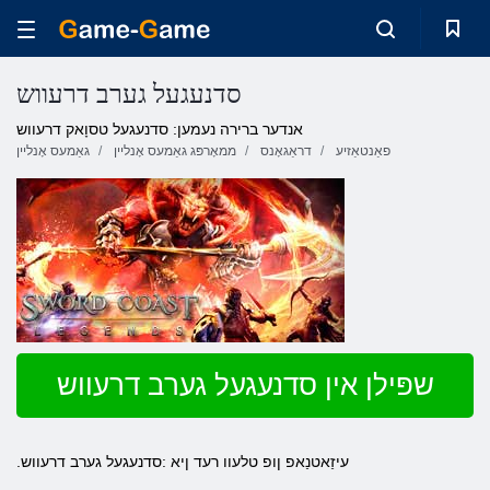
סדנעגעל גערב דרעווש
אנדער ברירה נעמען: סדנעגעל טסוָאק דרעווש
פאַנטאַזיע
דראַגאָנס
ממאָרפּג גאַמעס אָנליין
גאַמעס אָנליין
שפּילן אין סדנעגעל גערב דרעווש
.עיזַאטנַאפ ןופ טלעוו רעד ןיא :סדנעגעל גערב דרעווש