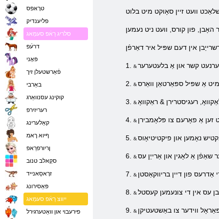
טרָאּפס
פליענדיק
סלריג רַאֿפ סעמַאג
דרעֿפ
פּאָני
1.
פֿאַרשטעלן זיך
2.
באַרבי
קוקינג עסנוואַרג
3.
רעריזירפ
4.
קאַלערינג
ףיוא ךאמ
5.
ןריורפרַאפ
6.
סקַאלב טנוב
7.
זרָאסַאנייד
פּאַסירונג
8.
ייווצ רַאֿפ סעמַאג
9.
פירעבוי און וואַטערגירל