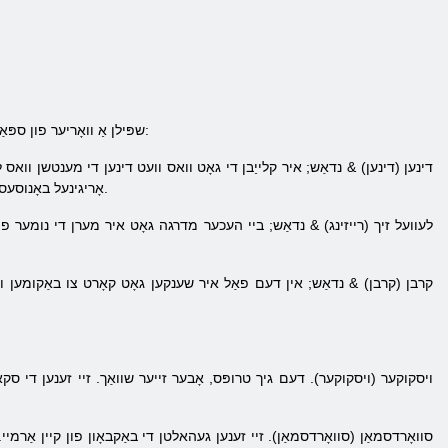
שפּילן אַ וואָריער פון ספּאַרטאַ גיט איר קלייַבן די דרייַ געטער. איר וועט ווערן געגעבן די געלעגנהייט צו פירן אויס די דרייַ טריט צו די געטער:
דינען (דינען)
& נדאַש; איר קלייַבן די גאָט וואס וועט דינען די מענטשן וואס ל
אָריגינעל באָנוסעס. גאָט אַליין קענען פאַרגרעסערן די מעגלעכקייט פון יקסטראַקשאַן פון האָלץ און די אנדערע עפּעס אַנדערש, און אַזוי אויף.