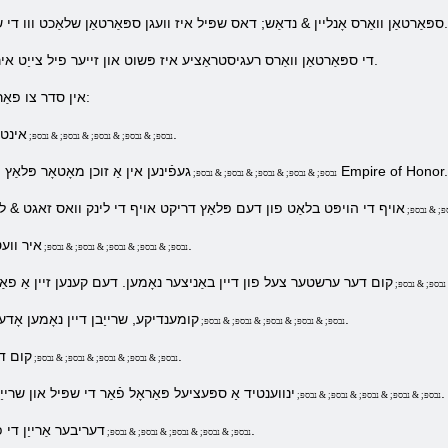
ַן וואַרס אָנליין & נדאַש; דאס שפּיל איז וועגן ספּאַרטאַן שלאַכט ווו די שלאַכט וועט זיין סאָוקט מיט בלוט.
די ספּאַרטאַן וואַרס רעגיסטראַציע איז פּשוט און זייער פיל צייַט איר האָבן, פון קורס, וועט ניט נעמען.
אין סדר צו פאַרשרייַבן אין דעם שפּיל איר דאַרפֿן:
אינטערנעט קשר און אַ בלעטערער.
& נבספּ; & נבספּ; & נבספּ; & נבספּ; & נבספּ;
עפֿינען אין אַ זוכן מאָטאָר פּלאַץ מיט אַ שפּיל ספּאַרטאַן וואַרס Empire of Honor.
& נבספּ; & נבספּ; & נבספּ; & נבספּ; & נבספּ;
פּ; & נבספּ;
איר וועט זען אַ פאָרעם צו פּלאָמבירן.
& נבספּ; & נבספּ; & נבספּ; & נבספּ; & נבספּ;
 נבספּ; & נבספּ;
קומענדיקע, שרייַבן דיין נאָמען אָדער שאַפֿן אַ לאָגין און אַרייַן עס.
& נבספּ; & נבספּ; & נבספּ; & נבספּ; & נבספּ;
קום די אַדרעס פון דיין בריווקאַסטן.
& נבספּ; & נבספּ; & נבספּ; & נבספּ; & נבספּ;
ינווענטיד אַ ספּעציעל פּאַראָל פֿאַר די שפּיל און שרייַבן עס אין די צונעמען קעסטל.
& נבספּ; & נבספּ; & נבספּ; & נבספּ; & נבספּ;
דעריבער אַרייַן די פּאַראָל ווידער צו באַשטעטיקן.
& נבספּ; & נבספּ; & נבספּ; & נבספּ; & נבספּ;