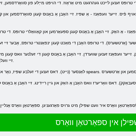
רטשער (אַרטשערס). די טרופּס האָבן די מאַכט קעגן ינפאַנטרי טרופּס, אָבער זיי זע
זיי וועלן אַלע זייַן געהרגעט האָרדעס פון ינפאַנטרי.
 גרויס פאַרגעניגן. ספּאַרטאַן וואַרס אָנליין & נדאַש; דאס שפּיל איז פֿאַר איר!
ּילן אין ספּאַרטאַן וואַרס