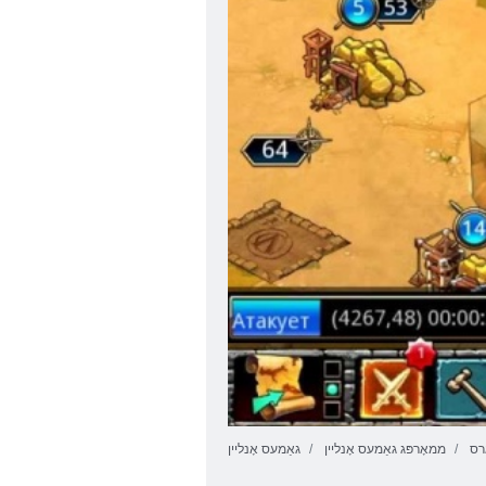
ַרס
ממאָרפּג גאַמעס אָנליין
גאַמעס אָנליין