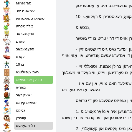
Minecraft
לעזַאה יביעב
10.
סעמַאג סנָאָאטרַאק
בילדונגקרייז
& נבספּ;
ספּאָנגעבאָב
פאַרם
 יעדער גאָט גיט די שטאָט זייַן
-
ספּאָנגעבאָב
קאַרס
בן 10
- לעוועל זיך (רייזינג) & נדאַש; ביי העכער מדרגה גאָט איר מערן די נומער פון ווייזט אַז דער גאָט קענען ברענגען צו אייער שטאָט. צו טאָן דעם איר וועט דאַרפֿן ברילן אמונה. וסואַללי זיי
רעמיצ ןפיולטנַא
סדיק רַאֿפ סעמַאג
- קרבן (קרבן) & נדאַש; אין דעם פאַל איר שענקען גאָט קאָרט צו באַקומען ווייזט פֿאַר איר אמונה. טיפּיקאַללי, נאָר יענע קאַרדס שענקען געטער, וואָס די שפּילער האט צוויי, און עס איז
מאַריאָ
בעסער אַז איר טאָן ניט.
שנעק באָב
סעמַאג קינָאס
גנייקס
1. ויסקוקער (ויסקוקער). דעם גיך טרופּס, אָבער זייער שוואַך. זיי זענען די סקאַוץ. זיי קענען זיין געניצט פֿאַר די עקספּלעריישאַן פון אנדערע שטעט. סקאַוץ ברענגען איר אינפֿאָרמאַציע &
קוועסץ
בליצן גאַמעס
2. סוואָרדסמאַן (סוואָרדסמאַן). זיי זענען געהאלטן די באַקבאָון פון קיין אַרמיי. זייער וועפּאַנז & נדאַש; דעם שווערד. זיי האָבן באָנוסעס קעגן זעלנער וואס קעגן מיט אַקסעס און קאַוואַלרי,