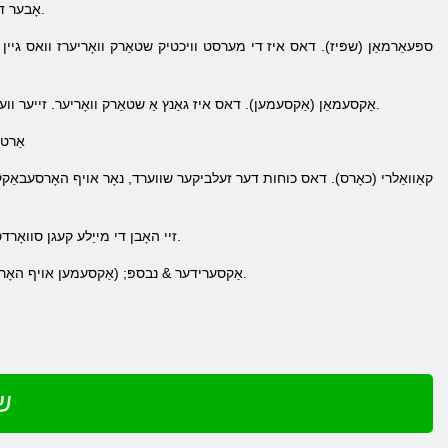
אָבער די טרופּס זענען לייכט געהרגעט מיט אַראָוז. די הויפּט מייַלע פון ​​סוואָרדסמען, זיי זענען ביליק און איר קענען קויפן אַ פּלאַץ.
4. אַקסעמאַן (אַקסעמען). דאס איז גאַנץ אַ שטאַרק וואָריער. זייער וועפּאַנז - אַ האַק. זיי האָבן אַ באָנוס קעגן ספּעאַרמען און קאַוואַלרי טרופּס. די טרופּס לייכט געהרגעט מיט אַראָוז.
5. אַ
7. לאַנסער (נייט). דאס זענען די זעלבע שפּיז, נאָר אויף כאָרסבאַק. זיי באַפאַלן מיט spears. זיי האָבן די מייַלע קעגן סוואָרדסמען און אַרטשערס.
8. אַקסערידער & נבספּ; (אַקסעמען אויף האָרסעבאַקק). דאס וואָריערז וואס האָבן אַ האַק און גיין ריידינג. זיי האָבן אַ באָנוס קעגן ספּעאַרמען און אַרטשערס.
ספּאַרטאַן וואַרס איר וועט שפּילן מיט
שפ