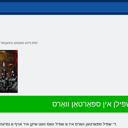
יסיּפ ףיוא סעמַאג עיגעטַאר
ּילן אין ספּאַרטאַן וואַרס
די שפּיל ספּאַרטאַן וואַרס איז אַ שפּיל וואָס וועט שיקן איר אויף אַ נסיעה אונטער די גיידאַנס פון די געטער.