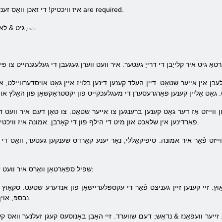
איז וויכטיק! די זאכן וואָס זענען אנגעצייכנט מיט אַן אַסטעריסק are required.
גיט & לאַקוואָ, רעגיסטרירן & ראַקוואָ.
& נבספּ;
עבן אין אייער שטאָט. דיין העלד קענען דינען בלויז איין גאָט אויסדערוויילט, און
פאַרדינען אין שלאַכט און מיט די הילף פון די קאָרבן. אמונה איז וויכטיק צו פאַרדינען ווייזט, ווי באַלד ווי מעגלעך.
שפּיל ספּאַרטאַן וואַרס איר וועט זיין געפֿינט עטלעכע פון ​​די טרופּס:
נבספּ; אויף די רעסורסן און דער אַרמיי פון דיין שונא.