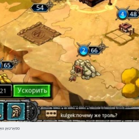
ספּאַרטאַן ווא