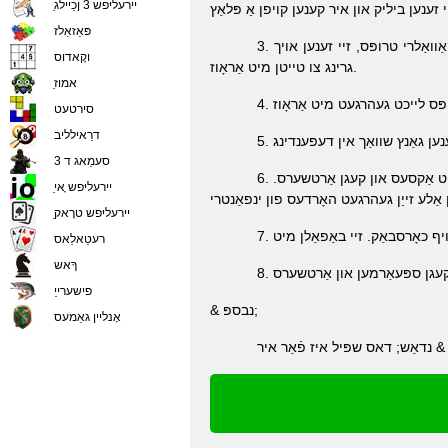
ַיירעליּפש 3 ןכַיילג
פּאַזאַלז
3. ספּעאַרמאַן (שפּיז). דאס איז די מערסט וויכטיק שטאַרק וואָריערז וואס גיין אויף פֿיס. זייער וועפּאַנז - אַ שפּיז. זיי האָבן אַ באָנוס קעגן סוואָרדסמען און קאַוואַלרי טרופּס, זיי זענען אויך
וקָאדוס
גרינג צו טייטן מיט אַראָוז.
ַאמוז
סירטעט
דרַאילליב
נען גאַנץ שוואַך אין דעפענדינג
סעמַאג ד 3
6. קאַוואַלרי (כאָרס). דאס כוחות דער זעלביקער שווערד, נאָר אויף האָרסעבאַקק. זייער וועפּאַנז זענען שווערדן. זיי האָבן אַ באָנוס קעגן די זעלנער וואס קעגן מיט אַקסעס און קעגן אַרטשערס.
ַיירעליּפש ָאי
ַיירעליּפש טרָאק
רעטַאלַאס
ךָאש
פישערייַ
& נבספּ;
אָנליין גאַמעס