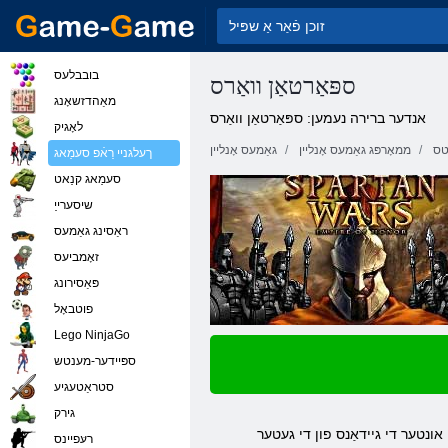
בובבלעס
ספּאַרטאַן וואַרס
מאַהדזשאָנג
אנדער ברירה נעמען: ספּאַרטאַן וואַרס
לאָגיק
טס
ממאָרפּג גאַמעס אָנליין
גאַמעס אָנליין
ךעלגניי רַאֿפ סעמַאג
סעמַאג קנַאט
שיסערייַ
ראַסינג גאַמעס
זאָמביעס
פּאַסירונג
פוטבאָל
Lego NinjaGo
ספּיידער-מענטש
סטראַטעגיע
גירק
רעּפיינס