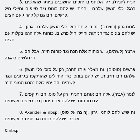
3. חנית (חנית). זהו הלוחמים חזקים החשובים ביותר שהולכים
ברגל. כלי הנשק שלהם - חנית. יש להם בונוס נגד סייפים וחיילי חיל
פרשים, הם גם קל להרוג עם חצים.
4. לוחם גרזן (רוצח ב). זה די לוחם חזק. כלי הנשק שלהם - גרזן.
יש להם בונוס נגד חניתות וחיילי חיל פרשים. כוחות אלה הרגו בקלות עם
חצים.
5. ארצ'ר (קשתים). יש כוחות אלה הכח נגד כוחות חי"ר, אבל הם
די חלשים בהגנה
6. פרשים (סוסים). זה מאלץ אותו החרב, רק על סוס. כלי הנשק
שלהם הם חרבות. יש להם בונוס נגד החיילים שהותקפו בגרזנים ונגד
קשתים. הם יהיו כולם נהרגו המוני חי"ר.
7. לנסר (אביר). אלה הם אותם החנית, רק על סוס. הם תוקפים
עם חניתות. יש להם את היתרון נגד סייפים וקשתים.
8. Axerider & nbsp; (רוצח על סוס). זה שיש להם לוחמי גרזן
ולרכב. יש להם בונוס נגד חניתות וקשתים.
& nbsp;