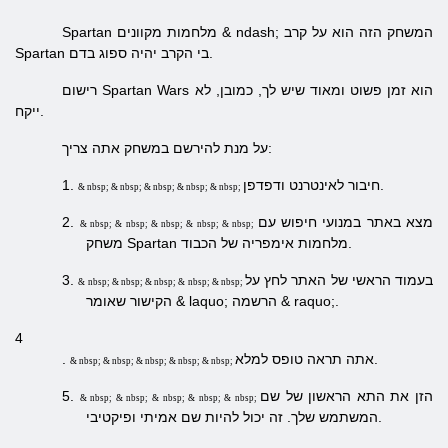
Spartan מלחמות מקוונים & ndash; המשחק הזה הוא על קרב
Spartan בי הקרב יהיה ספוג בדם.
רישום Spartan Wars הוא זמן פשוט ומאוד שיש לך, כמובן, לא
ייקח.
על מנת להירשם במשחק אתה צריך:
חיבור לאינטרנט ודפדפן.
1.
& nbsp; & nbsp; & nbsp; & nbsp; & nbsp;
מצא באתר במנועי חיפוש עם
2.
& nbsp; & nbsp; & nbsp; & nbsp; & nbsp;
משחק Spartan מלחמות אימפריה של הכבוד.
בעמוד הראשי של האתר לחץ על
3.
& nbsp; & nbsp; & nbsp; & nbsp; & nbsp;
הקישור שאומר & laquo; הרשמה & raquo;.
4
אתה תראה טופס למלא.
.
& nbsp; & nbsp; & nbsp; & nbsp; & nbsp;
הזן את התא הראשון של שם
5.
& nbsp; & nbsp; & nbsp; & nbsp; & nbsp;
המשתמש שלך. זה יכול להיות שם אמיתי ופיקטיבי.