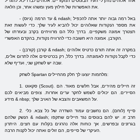
אחד אלוהים נותן לי העיר הבונוסים המקוריים. אלוהים לבדו יכול להגדיל
את האפשרות של חילוץ מעץ ומשהו אחר, וכן הלאה.
- עד הרמה (גיוס) & ndash; באל רמה גבוה יותר אתה להכפיל
את מספר הנקודות שאלוהים יכול להביא לעיר שלך. כדי לעשות זאת
תצטרך אמונה משקפיים. בדרך כלל הם מרוויחים בקרב ובעזרתו של
הקורבן. אמונה היא חשובה כדי להרוויח נקודות, בהקדם האפשרי.
- קורבן (קורבן) & ndash; במקרה זה אתה תורם כרטיס אלוהים
כדי לקבל נקודות לאמונתה. בדרך כלל, רק בכרטיסים אלה לתרום אלים,
שבה יש לשחקן שני, ועדיף שלא.
לשחק Spartan מלחמות יוצעו לך חלק מהחיילים:
1. סקאוט (Scout). זה חיילים מהירים, אבל חלשים מאוד. הם
הסיירים. הם יכולים לשמש לחקר ערים אחרות. צופים מביאים לכם
מידע & nbsp; על המשאבים והצבא של האויב שלך.
2. סייף (לוחם). הם נחשבים עמוד השדרה של כל צבא. כלי
הנשק שלהם & ndash; חרב זו. יש להם בונוסים נגד חיילים שתקפו
בגרזנים ובפרשים, אך כוחות אלה נהרגים בקלות עם חצים. היתרון
העיקרי של סייפים, הם זולים ואתה יכול לקנות הרבה.