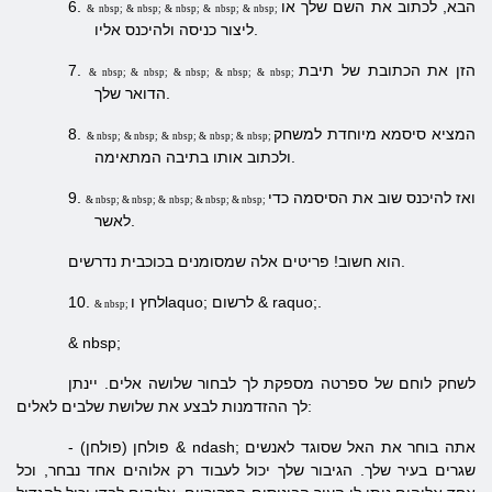
הבא, לכתוב את השם שלך או
6.
& nbsp; & nbsp; & nbsp; & nbsp; & nbsp;
ליצור כניסה ולהיכנס אליו.
הזן את הכתובת של תיבת
7.
& nbsp; & nbsp; & nbsp; & nbsp; & nbsp;
הדואר שלך.
המציא סיסמא מיוחדת למשחק
8.
& nbsp; & nbsp; & nbsp; & nbsp; & nbsp;
ולכתוב אותו בתיבה המתאימה.
ואז להיכנס שוב את הסיסמה כדי
9.
& nbsp; & nbsp; & nbsp; & nbsp; & nbsp;
לאשר.
הוא חשוב! פריטים אלה שמסומנים בכוכבית נדרשים.
לחץ וlaquo; לרשום & raquo;.
10.
& nbsp;
& nbsp;
לשחק לוחם של ספרטה מספקת לך לבחור שלושה אלים. יינתן
לך ההזדמנות לבצע את שלושת שלבים לאלים:
& ndash; אתה בוחר את האל שסוגד לאנשים
פולחן (פולחן)
-
שגרים בעיר שלך. הגיבור שלך יכול לעבוד רק אלוהים אחד נבחר, וכל