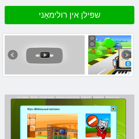
שפּילן אין רולימאָני