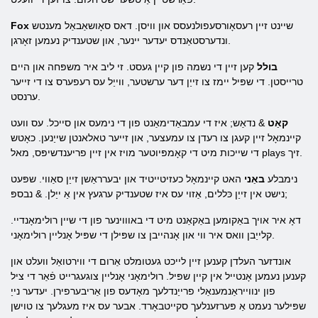
שיינט זיין רעסאָורסעפולנעסס און וויסן. דאס סאָושאַבאַל מענטש
Fox
ונדערסטאַנדס יעדער יינער, און שטענדיק נעמען זאָרגן.
בולל
קען זיין די נשמה פון קיין געסט. זי ליב איר משפּחה און היים
טרייסטן. די שפּיל יימז צו זייַן דער ערשטער, ווייַל עס רעפערס צו די זייער
ערנסט.
קאַט
& נדאַש; איז די עמבאַדימאַנט פון די נימעס און סייכל. עס וועט
קיינמאָל זיין קעגן צו רעדן צו עמעצער, און זייער טאלאנטן שייַנען. כאָטש
די שייכות מיט די קאָמפּיוטער מויז אין זיין פריענדשיפּס, מאל plays זיך.
נימבלע
באַני
האט קיינמאָל כעזיטייטיד און יבערראַשן זייַן סאַווי. שפּעט
נישט אין זייַן כּללים, אַזוי עס איז שטענדיק ערגעץ אין אַ ייַלן. & נבספּ;
דאָ איר אויך באַקומען באַקאַנט מיט די באוווינער פון די שיין רולימאָנדיי.
קלייַבן וואס איר ווי און אָנהייבן צו שפּילן די שפּיל אָנליין רולימאָני.
אונדזער העלדן קענען זיין לייכט געטומלט אַרום די ווירטואַל וועלט און
קענען נעמען אָנטייל אין קיין שפּיל. רולימאָני אָנליין צוגעגרייט פֿאַר די ציל
פון ינווייראַנמענאַלי פרייַנדלעך מאָדעס פון אַריבערפירן. יעדער נייַ
שפּילער נעמט אַ פּערזענלעך סקייטבאָרד. אבער עס איז מעגלעך צו טוישן