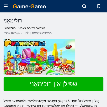
רולימאָני
אנדער ברירה נעמען: רולימאָני
ממאָרפּג גאַמעס אָנליין
גאַמעס אָנליין
שפּילן אין רולימאָני
אָנליין שפּיל רולימאָני & נדאַש; פּאָטער מאַלטיפּלייער בלעטערער שפּיל
Created צו אַנטוויקלען די סקילז און ינקלאַניישאַנז פון קינדער. יינציק