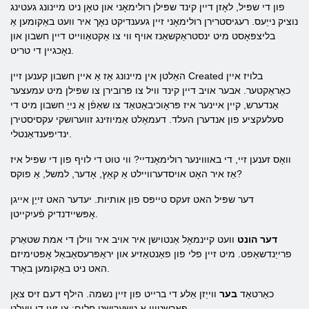
פון די שפּיל, לאָזן דיין קינד שפּילן רולימאָני און טאָן ניט מיינונג געטינג
נוציק נייַעס. רעגיסטרירן רולימאָני זיין געענדיקט נאָך איר וועט באַקומען אַ
בליצפּאָסט מיט ינסטראַקשאַנז אויף ווי צו אַקטאַווייט דיין חשבון און
נאָכגיין די טריט.
האַלטן אין מיינונג אַז אַ איין חשבון קענען זיין Created בלויז איין
כאַראַקטער. אבער אויב דיין קינד וויל צו פּרובירן צו שפּילן מיט עמעצער
אַנדערש, קיין איינער איז פּראָוכיבאַטאַד צו שאַפֿן אַ נייַ חשבון מיט די
סעלעקציע פון ​​אנדערן העלד. דעמאָלט אַמיוזינג זווערושקי עקסיסטירן
ינדיפּענדאַנטלי.
וואָס זענען זיי, די באוווינער רולימאָנדיי? ווי טוט די לויף פון די שפּיל איז
אַז איר האָט אויסדערוויילט אַ קאַץ, אָדער, למשל, אַ פוקס?
דער שפּיל האט זעקס טייפּס פון אותיות. יעדער האט זייַן אייגן
אָפּשיידנדיק פֿעיִקייטן.
דער הונט
וועט קיינמאָל אַנטוישן איר אויב איר ווילן די אמת שטאַרק
פרייַנדשאַפט. מיט זיין פלי פון פאַנטאַזיע און יראַפּרעסאַבאַל אָפּטימיזם
האט ניט באַקומען באָרד.
כאַרטאַד
בער
ווייַזן אַלע די ברייט פון זיין נשמה. הילף דעם זיס צאָן
פאַרשטיין אַ טשערישט חלום: צו זען די וועלט.