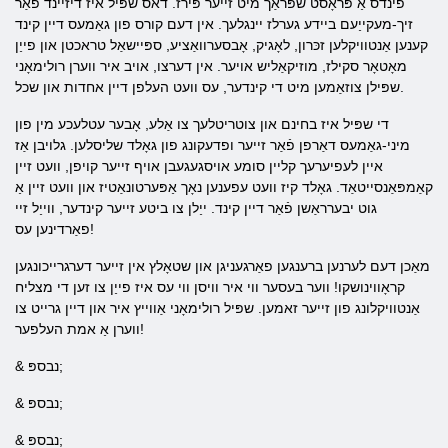
פינדס אַ פּראָסט שפּראַך מיט זייער פּירז. דאס שפּיל איז דיזיינד פֿאַר
זיך-מעקייַעם ביידע גערלז יינגלעך. אין דעם קורס פון גאַמעס דיין קינד
קענען אַנטוויקלען זכּרון, לאָגיק, אָבסערוואַציע, ספּיישאַל טראכטן און פייַן
מאָטאָר סקילז, מוזיקאַליש אויער. אין דערצו, אויב איר ווערן רולימאָני
שפּילן צוזאַמען מיט די קינדער, עס וועט העלפן דיין אחדות און שכל.
די שפּיל איז בחינם און צוטריטלעך צו אַלע, אָבער עטלעכע מין פון
מיני-גאַמעס דאַרפן פֿאַר זייער ופדעקונג פון גאָלד שליסלען. גלויבן אַז
איין לעפיערעך קליין סומע אויסגעגעבן אויף זייער קויפן, וועט זיין
קאַמפּאַנסייטאַד. גאָלד קיז וועט עפענען נאָך אַפּערטונאַטיז און וועט זיין אַ
גוט יבערראַשן פֿאַר דיין קינד. ייַלן צו ביטע זייער קינדער, ווייַל זיי
פאַרדינען עס!
מאַכן דעם לערנען ברענגען פאַרגעניגן און שטאָלץ אין זייער דערגרייכונגען
קראָווינושקו! ווער בעסער ווי איר וויסן ווי עס איז פייַן צו זען די מצליח
אַנטוויקלונג פון זייער זאמען. שפּיל רולימאָני אַווייץ איר און דיין גרייט צו
ווערן אַ אמת העלפער!
& נבספּ;
& נבספּ;
& נבספּ;