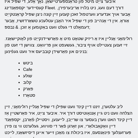
איבער צייַט מיטל פון טראַנספּערטיישאַן. נאָך אַלע, די שפּיל איז
קעסיידער יקספּאַנדינג Fleet. דורך דעם וועג, ניט בלויז אַריבערפירן,
אָבער אויך אנדערע ווערטפול זאכן קענען זיין קונה ניצן שפּיל קראַנטקייַט
אַוראָ. אין די אָנהייב פון די שפּיל איר האָבן עטלעכע טשאַרדזשיז, אָבער
דעמאָלט די געלט וועט באַקומען אַ זוכן. & נבספּ;
רולימאָני אָנליין איז אַ ריזיק שטאָט מיט אַ פאַרשיידנקייַט פון לאָוקיישאַנז.
זיי זענען צעטיילט אויף ציבור, געשעפט און פּריוואַט. צווישן די זעט פון
בנינים און פאַרשידן קובביעס איר וועט געפֿינען:
ביטש
Cafe
שולע
קלוב
פּאַרק
סטאָרז
ליב עלטערן, זינט דיין קינד וועט שפּילן די שפּיל אָנליין רולימאָני, זיין
הצלחה וועט ניט גיין אַננאָוטיסט דורך איר. איבער צייַט, איר פאַרשטיין אַז
דיין קינד האט ווערן בעסער צו שרייַבן, לייענען, ויסטיילן פֿאַרבן, יקספּאַנד
דיין וואָקאַבולאַרי, און זאָרגן פֿאַר די סוויווע, געלערנט ווי צו פירן
פּערזענלעך פינאַנסעס, איז ביכולת צו מאַכן זייער אייגן דיסיזשאַנז, לייכט