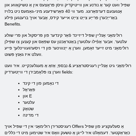
שפּיל וועט קער אַ נודנע און ווייטיקדיק וויסן פּראָצעס אין אַ טשיקאַווע און
אָנגענעם דערפאַרונג. מער ווי 40 פאַרשידענע מיני-גאַמעס ניט בלויז
באַרייַכערן פרייַע צייַט צייַט אייער קידס, אָבער אויך ברענגען פילע
Benefits.
רולימאָני אָנליין שפּיל דיזיינד פֿאַר קינדער פון פּריסקול און פרי שולע
עלטער. אבער אַפֿילו עלטערן באַטראַכטן עס שפּאַס און קענען צו שפּילן
רולימאָני מיט זייער זאָמען. ווערן אַ ייַנוווינער פון די ויסערגעוויינלעך פייע
וועלט איז גאַנץ פּשוט.
רולימאָני גיט אָנליין רעגיסטראַציע & נבספּ; אַזאַ אַ מעגלעכקייט. איר וועט
ווערן צו פּלאָמבירן די ווייַטערדיק fields:
די נאָמען פון די קינד
פּאַראָל
און E
עלטער
שטאָק
די מדינה
רעגיסטרירן רולימאָני אין די שפּיל אויך Offers אַ סעלעקציע פון ​​שפּיל
כאַראַקטער. דעמאָלט איר לייגן אַ טשעק וואָס איר שטימען מיט די כּללים