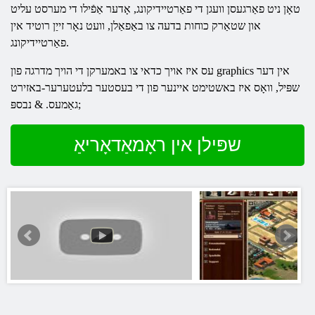
טאָן ניט פאַרגעסן וועגן די פאַרטיידיקונג, אָדער אַפֿילו די מערסט עליט
און שטאַרק כוחות בדעה צו באַפאַלן, וועט נאָר זייַן רוטיד אין
פאַרטיידיקונג.
עס איז אויך כדאי צו באמערקן די הויך מדרגה פון graphics אין דער
שפּיל, וואָס איז באשטימט איינער פון די בעסטער בלעטערער-באזירט
גאַמעס. & נבספּ;
שפּילן אין ראָמאַדאָריאַ