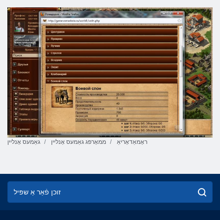
ראָמאַדאָריאַ
ממאָרפּג גאַמעס אָנליין
גאַמעס אָנליין