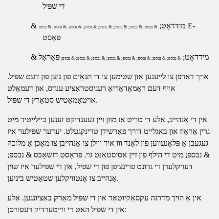
די שפּיל
E-
& מידדאָט;
& נבספּ; & נבספּ; & נבספּ; & נבספּ; & נבספּ; & נבספּ; & נבספּ; & נבספּ;
פּאָסט
& מידדאָט;
פּאַראָל
& נבספּ; & נבספּ; & נבספּ; & נבספּ; & נבספּ; & נבספּ; & נבספּ; & נבספּ;
אויך דאַרפֿן צו לייענען און שטימען צו די תּנאָים פון נוצן פון דעם שפּיל.
אויף דעם
ראַמאַדאָריאַ רעגיסטראַציע
ענדס, און דעמאָלט
אויטאָמאַטיש סטאַרץ די שפּיל.
אין די אָנהייב, אַלע די טריט אַז מוזן זיין געענדיקט זענען כיילייטיד מיט
גרין אַראָוז און באגלייט דורך פאַרשידן טרינקגעלט. יעדער שפּילער איז
געגעבן אַ פּלאַנעווען פון לאַנד ווו איר ווילן צו אָנהייבן צו מאַכן אַ מלוכה
& נבספּ; מיט די הילף פון זיין אַסיסטאַנט גוי. פּראָסט דזשאָבס & נבספּ;
דערקלערן די גרונט פּרינציפּן פון די שפּיל, און די שפּילער איז שוין
אָנהייב צו אַנטוויקלען שטאָטיש ביניען.
אין אַ הויך מדרגה עקסאַקיוטאַד אין די שפּיל מאַרק באַציונגען. אַלע
אין די שפּיל האט די ווייַטערדיק רעסורסן: