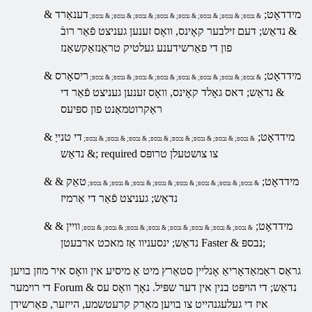
& מידדאָט;
דענאַרד
& נבספּ; & נבספּ; & נבספּ; & נבספּ; & נבספּ; & נבספּ; & נבספּ; & נבספּ;
& נדאַש; דעם זילבער קאָינס, וואָס זענען געניצט פֿאַר רובֿ
פון די פאַרשידענע געלטיק טראַנזאַקשאַנז
& מידדאָט;
ריסאָרס
& נבספּ; & נבספּ; & נבספּ; & נבספּ; & נבספּ; & נבספּ; & נבספּ; & נבספּ;
& נדאַש; דאס גאָלד קאָינס, וואָס זענען געניצט פֿאַר די
ראַקרוטמאַנט פון ספּיעס
& מידדאָט;
די טנייַ
& נבספּ; & נבספּ; & נבספּ; & נבספּ; & נבספּ; & נבספּ; & נבספּ; & נבספּ;
& נדאַש; required צו צושטעלן טרופּס
& מידדאָט;
טאַק &
& נבספּ; & נבספּ; & נבספּ; & נבספּ; & נבספּ; & נבספּ; & נבספּ; & נבספּ;
נדאַש; געניצט פֿאַר די אַרמיז
& מידדאָט;
וויין &
& נבספּ; & נבספּ; & נבספּ; & נבספּ; & נבספּ; & נבספּ; & נבספּ; & נבספּ;
& נבספּ;
נדאַש; ינסעניוו אַז מאכט ארבעטן Faster
גראַס ראַמאַדאָריאַ אָנליין
סטאַרץ מיט אַ מיסיע אין וואָס איר מוזן בויען
די רוימער Forum & נדאַש; די הויפּט בנין אין דער שפּיל. נאָך וואָס עס
איז די געלעגנהייט צו בויען מאַרק קרעטשמע, הייזער, פאַרשידן