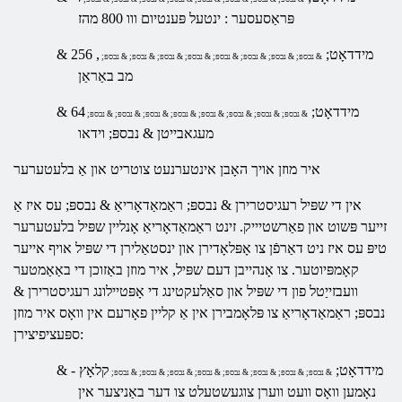
פּראַסעסער
: ינטעל פּענטיום ווו 800
מהז
& מידדאָט;
, 256
& נבספּ; & נבספּ; & נבספּ; & נבספּ; & נבספּ; & נבספּ; & נבספּ; & נבספּ;
מב באַראַן
& מידדאָט;
64
& נבספּ; & נבספּ; & נבספּ; & נבספּ; & נבספּ; & נבספּ; & נבספּ; & נבספּ;
מעגאבייטן & נבספּ; וידאו
איר מוזן אויך האָבן אינטערנעט צוטריט און אַ בלעטערער
אין די שפּיל רעגיסטרירן & נבספּ; ראַמאַדאָריאַ
& נבספּ; עס איז אַ
זייער פּשוט און פאַרשטיייק. זינט
ראַמאַדאָריאַ אָנליין שפּיל
בלעטערער
טיפּ
עס איז ניט דאַרפֿן צו אָפּלאָדירן און ינסטאַלירן די שפּיל אויף אייער
קאָמפּיוטער. צו אָנהייבן דעם שפּיל, איר מוזן באַזוכן די באַאַמטער
וועבזייַטל פון די שפּיל און סאַלעקטינג די אָפּטיילונג
רעגיסטרירן &
נבספּ; ראַמאַדאָריאַ
צו פּלאָמבירן אין אַ קליין פאָרעם אין וואָס איר מוזן
ספּעציפיצירן:
& מידדאָט;
קלאָץ -
& נבספּ; & נבספּ; & נבספּ; & נבספּ; & נבספּ; & נבספּ; & נבספּ; & נבספּ;
נאָמען וואָס וועט ווערן צוגעשטעלט צו דער באַניצער אין