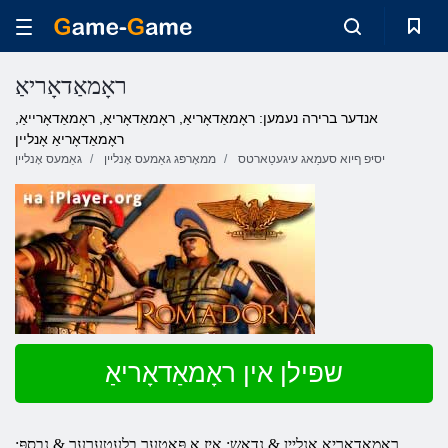
ראָמאַדאָריאַ
אנדער ברירה נעמען: ראָמאַדאָריאַ, ראָמאַדאָריאַ, ראָמאַדאָרייאַ,
ראָמאַדאָריאַ אָנליין
יסיּפ ףיוא סעמַאג עיגעטַארטס
ממאָרפּג גאַמעס אָנליין
גאַמעס אָנליין
שפּילן אין ראָמאַדאָריאַ
ראַמאַדאָריאַ אָנליין & נדאַש;
איז אַ פּאָטער בלעטערער & נבספּ;