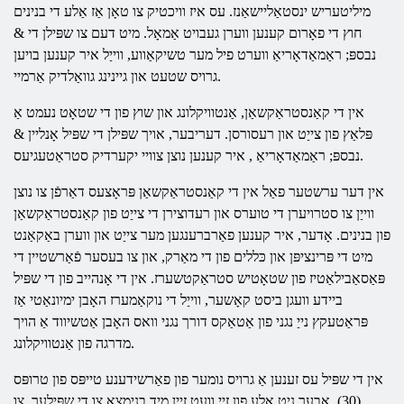
מיליטעריש ינסטאַליישאַנז. עס איז וויכטיק צו טאָן אַז אַלע די בנינים
חוץ די פאָרום קענען ווערן געבויט אַמאָל. מיט דעם
צו שפּילן די &
נבספּ; ראַמאַדאָריאַ
ווערט פיל מער טשיקאַווע, ווייַל איר קענען בויען
גרויס שטעט און גיינינג גוואַלדיק אַרמיי.
אין די קאַנסטראַקשאַן, אַנטוויקלונג און שוץ פון די שטאָט נעמט אַ
פּלאַץ פון צייַט און רעסורסן. דעריבער,
אויך שפּילן די שפּיל אָנליין &
, איר קענען נוצן צוויי יקערדיק סטראַטעגיעס.
נבספּ; ראַמאַדאָריאַ
אין דער ערשטער פאַל אין די קאַנסטראַקשאַן פּראָצעס דאַרפֿן צו נוצן
ווייַן צו סטרויערן די טוערס און רעדוצירן די צייַט פון קאַנסטראַקשאַן
פון בנינים. אָדער, איר קענען פאַרברענגען מער צייַט און ווערן באַקאַנט
מיט די פּרינציפּן און כּללים פון די מאַרק, און צו בעסער פֿאַרשטיין די
פּאַסאַבילאַטיז פון שטאָטיש סטראַקטשערז. אין די אָנהייב פון די שפּיל
ביידע וועגן ביסט קאָשער, ווייַל די נוקאַמערז האָבן ימיונאַטי אַז
פּראַטעקץ נייַ נגני פון אַטאַקס דורך נגני וואס האָבן אַטשיווד אַ הויך
מדרגה פון אַנטוויקלונג.
אין די שפּיל עס זענען אַ גרויס נומער פון פאַרשידענע טייפּס פון טרופּס
(30). אבער ניט אַלע פון ​​זיי וועט זיין מיד בנימצא צו די שפּילער, צו