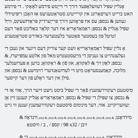
אָנליין שפּיל דעוועלאָפּעד דורך די דייַטש פירמע
לאָאָקי
. די פירמע
האט ברייט דערפאַרונג אין קריייטינג סטראַטעגיעס אַז האָבן ריפּיטידלי
געווען & נבספּ; עס איז פּראָווען דורך פרייַערדיק פּראַדזשעקס, ווייַל
שפּיל אָנליין & נבספּ; ראַמאַדאָריאַ
איז דער קלאָר באַליבט פֿאַר דעם
טיטל פון בעסטער פּאָטער בלעטערער-באזירט סטראַטעגיע!
אָ
נלייַן שפּיל ראָמאַדאָרייאַ
וועט קער צוריק דעם זייגער און געבן די
געלעגנהייט צו געניסן די מייַעסטעטיש מאל פון אלטע עמפּייערז, &
נבספּ; לאָזן זיך & לאַקוואָ, און פֿון & ראַקוואָ; בויען אַ פּערזענלעך
מלוכה, קאַמענסעראַט מיט די לעדזשאַנדערי רוימישע & נבספּ; און
פילן אין דער ראָלע פון ​​דער קייסער.
סיסטעם רעקווירעמענץ פֿאַר די שפּיל ביסט נישט זייער הויך, אַזוי אַז די
& נבספּ;
צו שפּילן די שפּיל & נבספּ; ראַמאַדאָריאַ אָנליין
קענען זיין אָן
שוועריקייט. אזוי, דער מינימום סיסטעם רעקווירעמענץ זענען ווי גייט:
& מידדאָט;
ווינדאָוז
& נבספּ; & נבספּ; & נבספּ; & נבספּ; & נבספּ; & נבספּ; & נבספּ; & נבספּ;
/ וויסטאַ x32 / זיבן
98 / קספּ /
, ב
& מידדאָט;
די
& נבספּ; & נבספּ; & נבספּ; & נבספּ; & נבספּ; & נבספּ; & נבספּ; & נבספּ;