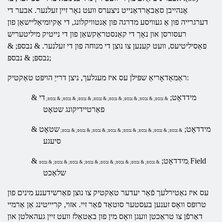
אָנהייבן סאַבאָרדאַנייט ניצערס וועט נאָר זיין זעלנער. אבער די
דערגרייה פון אַ געוויסע מדרגה פון אַנטוויקלונג, די אַקיומיאַליישאַן פון
רעסורסן און נאָך די קאַנסטראַקשאַן פון די נייטיק מיליטעריש
פאַסיליטיעס, וועט קענען צו נוצן די מנוחה פון די זעלנער. & נבספּ; &
נבספּ; & נבספּ;
עס איז מעגלעך, ניצן דרייַ הויפּט טאַקטיק:
ראַמאַדאָריאַ שפּילן
& מידדאָט;
די
& נבספּ; & נבספּ; & נבספּ; & נבספּ; & נבספּ; & נבספּ; & נבספּ; & נבספּ;
פאַרטיידיקונג שטאָט
& מידדאָט;
שטאָט
& נבספּ; & נבספּ; & נבספּ; & נבספּ; & נבספּ; & נבספּ; & נבספּ; & נבספּ;
סיעגע
Field
& מידדאָט;
& נבספּ; & נבספּ; & נבספּ; & נבספּ; & נבספּ; & נבספּ; & נבספּ; & נבספּ;
שלאַכט
עס איז נאַטירלעך פֿאַר יעדער טאַקטיק צו נוצן פאַרשידענע מינים פון
טרופּס וואָס זענען בעסטער סוטאַד פֿאַר זיי. אזוי, קריייטינג אַן אַרמיי
דאַרפֿן צו טראַכטן וועגן וואָס מין פון באַטאַלז וועט זיין געהאלטן און